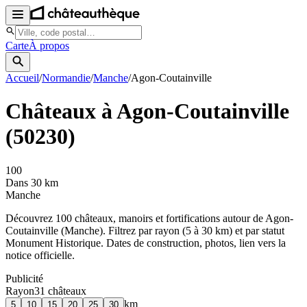
Carte
À propos
Accueil
/
Normandie
/
Manche
/
Agon-Coutainville
Châteaux à
Agon-Coutainville
(
50230
)
100
Dans 30 km
Manche
Découvrez
100
château
x
, manoir
s
et fortifications autour de
Agon-
Coutainville
(
Manche
). Filtrez par rayon (5 à 30 km) et par statut
Monument Historique. Dates de construction, photos, lien vers la
notice officielle.
Publicité
Rayon
31
château
x
km
5
10
15
20
25
30