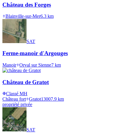
Château des Forges
Blainville-sur-Mer
6.3
km
SAT
Ferme-manoir d'Argouges
Manoir
Orval sur Sienne
7
km
Château de Gratot
Classé MH
Château fort
Gratot
1300
7.9
km
propriété privée
SAT