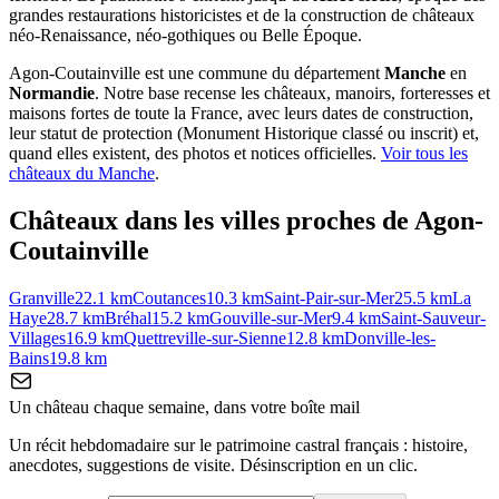
grandes restaurations historicistes et de la construction de châteaux
néo-Renaissance, néo-gothiques ou Belle Époque.
Agon-Coutainville
est une commune du département
Manche
en
Normandie
. Notre base recense les châteaux, manoirs, forteresses et
maisons fortes de toute la France, avec leurs dates de construction,
leur statut de protection (Monument Historique classé ou inscrit) et,
quand elles existent, des photos et notices officielles.
Voir tous les
châteaux du
Manche
.
Châteaux dans les villes proches de
Agon-
Coutainville
Granville
22.1
km
Coutances
10.3
km
Saint-Pair-sur-Mer
25.5
km
La
Haye
28.7
km
Bréhal
15.2
km
Gouville-sur-Mer
9.4
km
Saint-Sauveur-
Villages
16.9
km
Quettreville-sur-Sienne
12.8
km
Donville-les-
Bains
19.8
km
Un château chaque semaine, dans votre boîte mail
Un récit hebdomadaire sur le patrimoine castral français : histoire,
anecdotes, suggestions de visite. Désinscription en un clic.