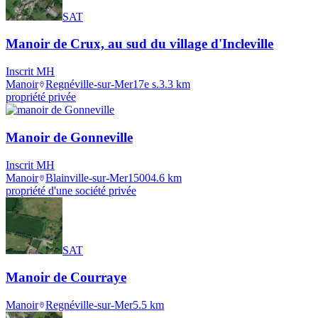
SAT
Manoir de Crux, au sud du village d'Incleville
Inscrit MH
Manoir
Regnéville-sur-Mer
17e s.
3.3
km
propriété privée
Manoir de Gonneville
Inscrit MH
Manoir
Blainville-sur-Mer
1500
4.6
km
propriété d'une société privée
SAT
Manoir de Courraye
Manoir
Regnéville-sur-Mer
5.5
km