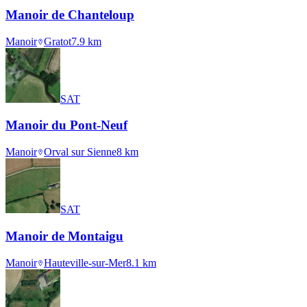
Manoir de Chanteloup
Manoir
Gratot
7.9
km
SAT
Manoir du Pont-Neuf
Manoir
Orval sur Sienne
8
km
SAT
Manoir de Montaigu
Manoir
Hauteville-sur-Mer
8.1
km