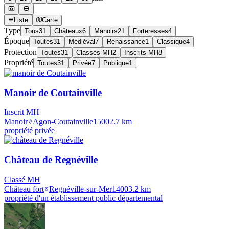
Liste
Carte
Type
Tous
31
Châteaux
6
Manoirs
21
Forteresses
4
Époque
Toutes
31
Médiéval
7
Renaissance
1
Classique
4
Protection
Toutes
31
Classés MH
2
Inscrits MH
8
Propriété
Toutes
31
Privée
7
Publique
1
Manoir de Coutainville
Inscrit MH
Manoir
Agon-Coutainville
1500
2.7
km
propriété privée
Château de Regnéville
Classé MH
Château fort
Regnéville-sur-Mer
1400
3.2
km
propriété d'un établissement public départemental