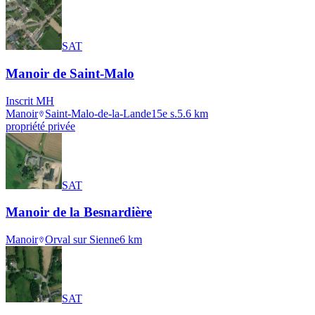
SAT
Manoir de Saint-Malo
Inscrit MH
Manoir
Saint-Malo-de-la-Lande
15e s.
5.6
km
propriété privée
SAT
Manoir de la Besnardière
Manoir
Orval sur Sienne
6
km
SAT