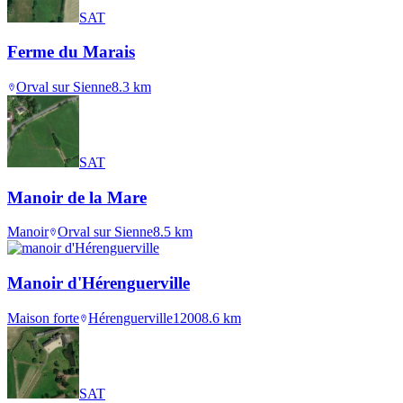
SAT
Ferme du Marais
Orval sur Sienne
8.3
km
SAT
Manoir de la Mare
Manoir
Orval sur Sienne
8.5
km
Manoir d'Hérenguerville
Maison forte
Hérenguerville
1200
8.6
km
SAT