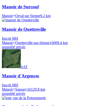
Manoir de Surcouf
Manoir
Orval sur Sienne
9.2
km
Manoir de Quettreville
Inscrit MH
Manoir
Quettreville-sur-Sienne
1600
9.4
km
propriété privée
SAT
Manoir d'Argences
Inscrit MH
Manoir
Saussey
1612
9.8
km
propriété privée