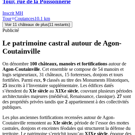
Tour, rue de la Poissonnerie
Inscrit MH
Tour
Coutances
10.1
km
Voir
11
château
x
de plus
(
11
restant
s
)
Publicité
Le patrimoine castral autour de
Agon-
Coutainville
On dénombre
100 châteaux, manoirs et fortifications
autour de
Agon-Coutainville
. Cet ensemble se compose de 54 manoirs et
logis seigneuriaux, 31 châteaux, 15 forteresses, donjons et tours
fortifiées. Parmi eux,
9
classés au titre des Monuments Historiques,
25
inscrits à l’Inventaire supplémentaire. Les édifices datés
s’étendent du
XIe siècle
au
XIXe siècle
, couvrant plusieurs périodes
architecturales majeures (médiéval, Renaissance, classique).
27
sont
des propriétés privées tandis que
2
appartiennent à des collectivités
publiques.
Les plus anciennes fortifications recensées autour de Agon-
Coutainville remontent au
XIe siècle
, période de l’essor des mottes
castrales, donjons et enceintes féodales qui structurent la défense du
territoire. Le patrimoine s’enrichit jusqu’au
XIXe siècle
, époque des