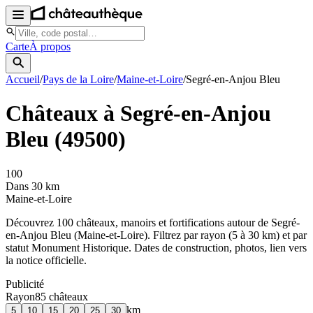
Carte
À propos
Accueil
/
Pays de la Loire
/
Maine-et-Loire
/
Segré-en-Anjou Bleu
Châteaux à
Segré-en-Anjou
Bleu
(
49500
)
100
Dans 30 km
Maine-et-Loire
Découvrez
100
château
x
, manoir
s
et fortifications autour de
Segré-
en-Anjou Bleu
(
Maine-et-Loire
). Filtrez par rayon (5 à 30 km) et par
statut Monument Historique. Dates de construction, photos, lien vers
la notice officielle.
Publicité
Rayon
85
château
x
km
5
10
15
20
25
30