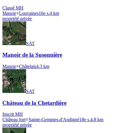
Classé MH
Manoir
Louvaines
16e s.
4
km
propriété privée
SAT
Manoir de la Susonnière
Manoir
Châtelais
4.3
km
SAT
Château de la Chetardière
Inscrit MH
Château fort
Sainte-Gemmes-d'Andigné
18e s.
4.8
km
propriété privée