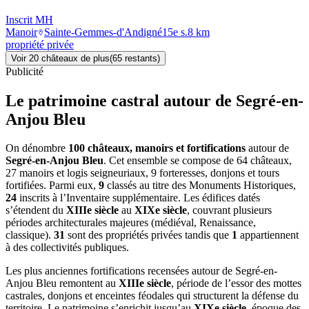
Inscrit MH
Manoir
Sainte-Gemmes-d'Andigné
15e s.
8
km
propriété privée
Voir
20
château
x
de plus
(
65
restant
s
)
Publicité
Le patrimoine castral autour de
Segré-en-
Anjou Bleu
On dénombre
100 châteaux, manoirs et fortifications
autour de
Segré-en-Anjou Bleu
. Cet ensemble se compose de 64 châteaux,
27 manoirs et logis seigneuriaux, 9 forteresses, donjons et tours
fortifiées. Parmi eux,
9
classés au titre des Monuments Historiques,
24
inscrits à l’Inventaire supplémentaire. Les édifices datés
s’étendent du
XIIIe siècle
au
XIXe siècle
, couvrant plusieurs
périodes architecturales majeures (médiéval, Renaissance,
classique).
31
sont des propriétés privées tandis que
1
appartiennent
à des collectivités publiques.
Les plus anciennes fortifications recensées autour de Segré-en-
Anjou Bleu remontent au
XIIIe siècle
, période de l’essor des mottes
castrales, donjons et enceintes féodales qui structurent la défense du
territoire. Le patrimoine s’enrichit jusqu’au
XIXe siècle
, époque des