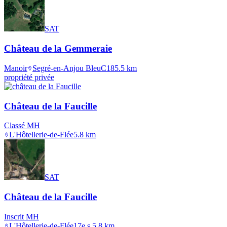
SAT
Château de la Gemmeraie
Manoir
Segré-en-Anjou Bleu
C18
5.5
km
propriété privée
Château de la Faucille
Classé MH
L'Hôtellerie-de-Flée
5.8
km
SAT
Château de la Faucille
Inscrit MH
L'Hôtellerie-de-Flée
17e s.
5.8
km