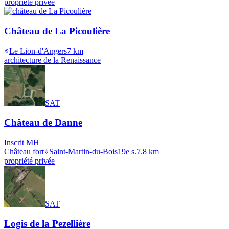
propriété privée
Château de La Picoulière
Le Lion-d'Angers
7
km
architecture de la Renaissance
SAT
Château de Danne
Inscrit MH
Château fort
Saint-Martin-du-Bois
19e s.
7.8
km
propriété privée
SAT
Logis de la Pezellière