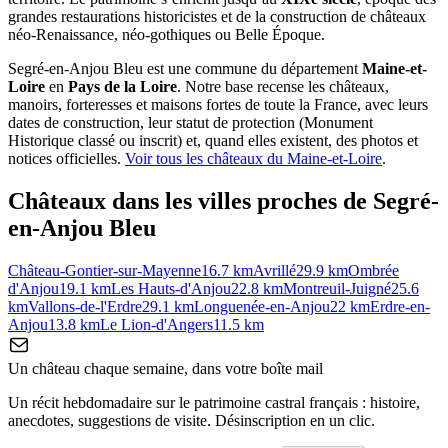
grandes restaurations historicistes et de la construction de châteaux
néo-Renaissance, néo-gothiques ou Belle Époque.
Segré-en-Anjou Bleu
est une commune du département
Maine-et-
Loire
en
Pays de la Loire
. Notre base recense les châteaux,
manoirs, forteresses et maisons fortes de toute la France, avec leurs
dates de construction, leur statut de protection (Monument
Historique classé ou inscrit) et, quand elles existent, des photos et
notices officielles.
Voir tous les châteaux du
Maine-et-Loire
.
Châteaux dans les villes proches de
Segré-
en-Anjou Bleu
Château-Gontier-sur-Mayenne
16.7
km
Avrillé
29.9
km
Ombrée
d'Anjou
19.1
km
Les Hauts-d'Anjou
22.8
km
Montreuil-Juigné
25.6
km
Vallons-de-l'Erdre
29.1
km
Longuenée-en-Anjou
22
km
Erdre-en-
Anjou
13.8
km
Le Lion-d'Angers
11.5
km
Un château chaque semaine, dans votre boîte mail
Un récit hebdomadaire sur le patrimoine castral français : histoire,
anecdotes, suggestions de visite. Désinscription en un clic.