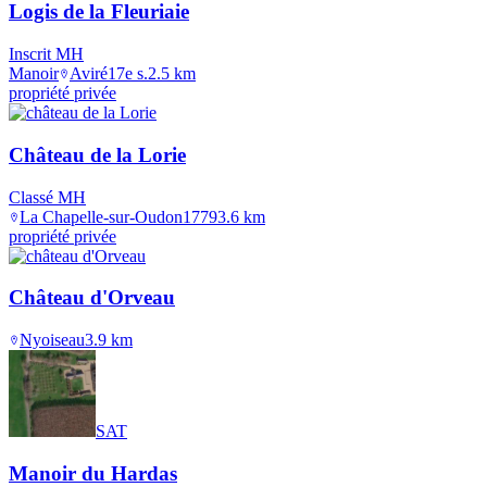
Logis de la Fleuriaie
Inscrit MH
Manoir
Aviré
17e s.
2.5
km
propriété privée
Château de la Lorie
Classé MH
La Chapelle-sur-Oudon
1779
3.6
km
propriété privée
Château d'Orveau
Nyoiseau
3.9
km
SAT
Manoir du Hardas