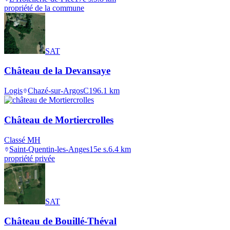
propriété de la commune
SAT
Château de la Devansaye
Logis
Chazé-sur-Argos
C19
6.1
km
Château de Mortiercrolles
Classé MH
Saint-Quentin-les-Anges
15e s.
6.4
km
propriété privée
SAT
Château de Bouillé-Théval