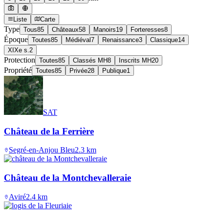
Liste
Carte
Type
Tous
85
Châteaux
58
Manoirs
19
Forteresses
8
Époque
Toutes
85
Médiéval
7
Renaissance
3
Classique
14
XIXe s.
2
Protection
Toutes
85
Classés MH
8
Inscrits MH
20
Propriété
Toutes
85
Privée
28
Publique
1
SAT
Château de la Ferrière
Segré-en-Anjou Bleu
2.3
km
Château de la Montchevalleraie
Aviré
2.4
km