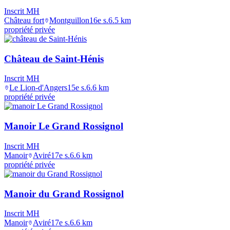
Inscrit MH
Château fort
Montguillon
16e s.
6.5
km
propriété privée
Château de Saint-Hénis
Inscrit MH
Le Lion-d'Angers
15e s.
6.6
km
propriété privée
Manoir Le Grand Rossignol
Inscrit MH
Manoir
Aviré
17e s.
6.6
km
propriété privée
Manoir du Grand Rossignol
Inscrit MH
Manoir
Aviré
17e s.
6.6
km