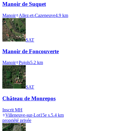
Manoir de Suquet
Manoir
Allez-et-Cazeneuve
4.9
km
SAT
Manoir de Foncouverte
Manoir
Pujols
5.2
km
SAT
Château de Monrepos
Inscrit MH
Villeneuve-sur-Lot
15e s.
5.4
km
propriété privée