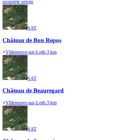
propriété privée
SAT
Château de Bon Repos
Villeneuve-sur-Lot
6.3
km
SAT
Château de Beauregard
Villeneuve-sur-Lot
6.3
km
SAT