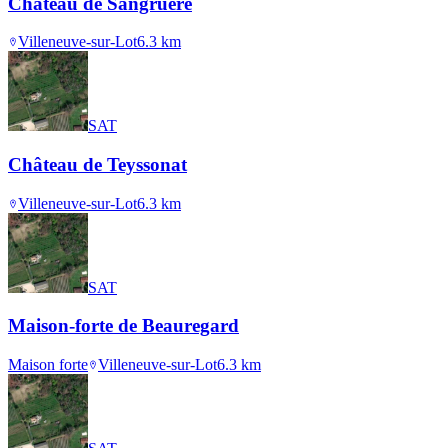
Château de Sangruère
Villeneuve-sur-Lot
6.3
km
SAT
Château de Teyssonat
Villeneuve-sur-Lot
6.3
km
SAT
Maison-forte de Beauregard
Maison forte
Villeneuve-sur-Lot
6.3
km