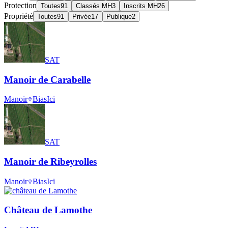
Protection
Toutes
91
Classés MH
3
Inscrits MH
26
Propriété
Toutes
91
Privée
17
Publique
2
SAT
Manoir de Carabelle
Manoir
Bias
Ici
SAT
Manoir de Ribeyrolles
Manoir
Bias
Ici
Château de Lamothe