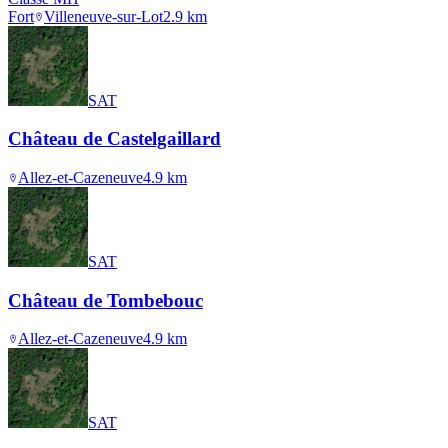
Fort
Villeneuve-sur-Lot
2.9
km
SAT
Château de Castelgaillard
Allez-et-Cazeneuve
4.9
km
SAT
Château de Tombebouc
Allez-et-Cazeneuve
4.9
km
SAT