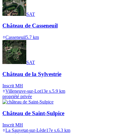
SAT
Château de Casseneuil
Casseneuil
5.7
km
SAT
Château de la Sylvestrie
Inscrit MH
Villeneuve-sur-Lot
13e s.
5.9
km
propriété privée
Château de Saint-Sulpice
Inscrit MH
La Sauvetat-sur-Lède
17e s.
6.3
km