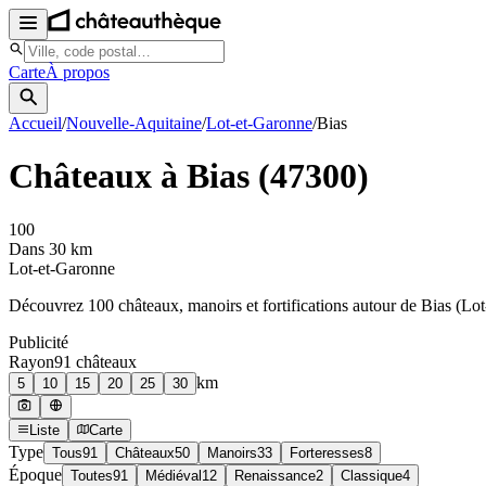
Carte
À propos
Accueil
/
Nouvelle-Aquitaine
/
Lot-et-Garonne
/
Bias
Châteaux à
Bias
(
47300
)
100
Dans 30 km
Lot-et-Garonne
Découvrez
100
château
x
, manoir
s
et fortifications autour de
Bias
(
Lot
Publicité
Rayon
91
château
x
km
5
10
15
20
25
30
Liste
Carte
Type
Tous
91
Châteaux
50
Manoirs
33
Forteresses
8
Époque
Toutes
91
Médiéval
12
Renaissance
2
Classique
4