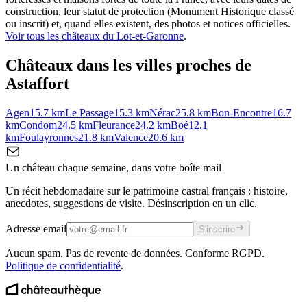
construction, leur statut de protection (Monument Historique classé
ou inscrit) et, quand elles existent, des photos et notices officielles.
Voir tous les châteaux du
Lot-et-Garonne
.
Châteaux dans les villes proches de
Astaffort
Agen
15.7
km
Le Passage
15.3
km
Nérac
25.8
km
Bon-Encontre
16.7
km
Condom
24.5
km
Fleurance
24.2
km
Boé
12.1
km
Foulayronnes
21.8
km
Valence
20.6
km
Un château chaque semaine, dans votre boîte mail
Un récit hebdomadaire sur le patrimoine castral français : histoire,
anecdotes, suggestions de visite. Désinscription en un clic.
Adresse email
S'inscrire
Aucun spam. Pas de revente de données. Conforme RGPD.
Politique de confidentialité
.