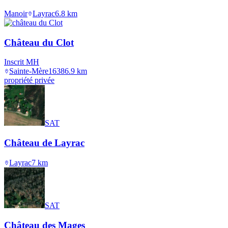
Manoir
Layrac
6.8
km
Château du Clot
Inscrit MH
Sainte-Mère
1638
6.9
km
propriété privée
SAT
Château de Layrac
Layrac
7
km
SAT
Château des Mages