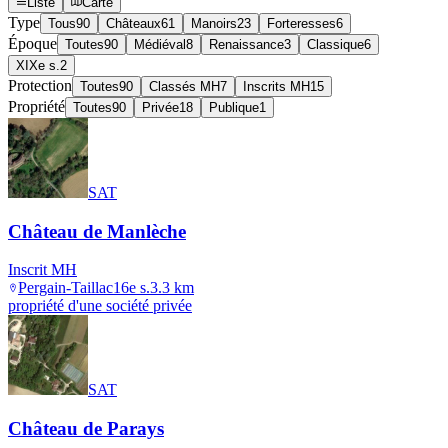
Liste
Carte
Type
Tous
90
Châteaux
61
Manoirs
23
Forteresses
6
Époque
Toutes
90
Médiéval
8
Renaissance
3
Classique
6
XIXe s.
2
Protection
Toutes
90
Classés MH
7
Inscrits MH
15
Propriété
Toutes
90
Privée
18
Publique
1
SAT
Château de Manlèche
Inscrit MH
Pergain-Taillac
16e s.
3.3
km
propriété d'une société privée
SAT
Château de Parays