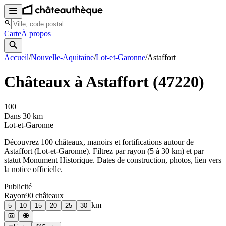
Carte
À propos
Accueil
/
Nouvelle-Aquitaine
/
Lot-et-Garonne
/
Astaffort
Châteaux à
Astaffort
(
47220
)
100
Dans 30 km
Lot-et-Garonne
Découvrez
100
château
x
, manoir
s
et fortifications autour de
Astaffort
(
Lot-et-Garonne
). Filtrez par rayon (5 à 30 km) et par
statut Monument Historique. Dates de construction, photos, lien vers
la notice officielle.
Publicité
Rayon
90
château
x
km
5
10
15
20
25
30