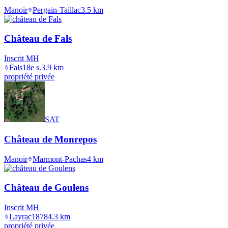
Manoir
Pergain-Taillac
3.5
km
Château de Fals
Inscrit MH
Fals
18e s.
3.9
km
propriété privée
SAT
Château de Monrepos
Manoir
Marmont-Pachas
4
km
Château de Goulens
Inscrit MH
Layrac
1878
4.3
km
propriété privée