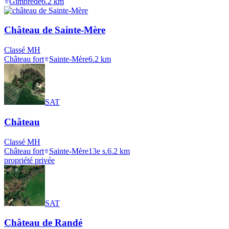
Gimbrède
6.2
km
Château de Sainte-Mère
Classé MH
Château fort
Sainte-Mère
6.2
km
SAT
Château
Classé MH
Château fort
Sainte-Mère
13e s.
6.2
km
propriété privée
SAT
Château de Randé