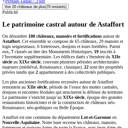
Pergain-Taillac
7.3
km
Voir
20
château
x
de plus
(
70
restant
s
)
Publicité
Le patrimoine castral autour de
Astaffort
On dénombre
100 châteaux, manoirs et fortifications
autour de
Astaffort
. Cet ensemble se compose de 65 châteaux, 29 manoirs et
logis seigneuriaux, 6 forteresses, donjons et tours fortifiées. Parmi
eux,
7
classés au titre des Monuments Historiques,
19
inscrits à
l’Inventaire supplémentaire. Les édifices datés s’étendent du
XIIe
siècle
au
XIXe siècle
, couvrant plusieurs périodes architecturales
majeures (médiéval, Renaissance, classique).
22
sont des propriétés
privées tandis que
2
appartiennent à des collectivités publiques.
Les plus anciennes fortifications recensées autour de Astaffort
remontent au
XIIe siècle
, période de l’essor des mottes castrales,
donjons et enceintes féodales qui structurent la défense du territoire.
Le patrimoine s’enrichit jusqu’au
XIXe siècle
, époque des grandes
restaurations historicistes et de la construction de châteaux néo-
Renaissance, néo-gothiques ou Belle Époque.
Astaffort
est une commune du département
Lot-et-Garonne
en
Nouvelle-Aquitaine
. Notre base recense les châteaux, manoirs,
forteresses et maisons fortes de toute la France, avec leurs dates de