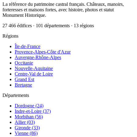
La référence du patrimoine castral français. Châteaux, manoirs,
forteresses et maisons fortes, avec histoire, photos et statut
Monument Historique.
27 466 édifices · 101 départements · 13 régions
Régions
Île-de-France
Provence-Alpes-Côte d'Azur
Auvergne-Rhône-Alpes
Occitanie
Nouvelle-Aquitaine
Centre-Val de Loire
Grand Est
Bretagne
Départements
Dordogne (24)
Indre-et-Loire (37)
Morbihan (56)
Allier (03)
Gironde (33)
Vienne (86)