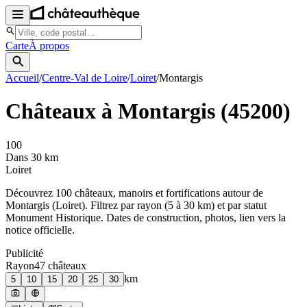
Carte
À propos
Accueil
/
Centre-Val de Loire
/
Loiret
/
Montargis
Châteaux à
Montargis
(
45200
)
100
Dans 30 km
Loiret
Découvrez
100
château
x
, manoir
s
et fortifications autour de
Montargis
(
Loiret
). Filtrez par rayon (5 à 30 km) et par statut
Monument Historique. Dates de construction, photos, lien vers la
notice officielle.
Publicité
Rayon
47
château
x
km
5
10
15
20
25
30