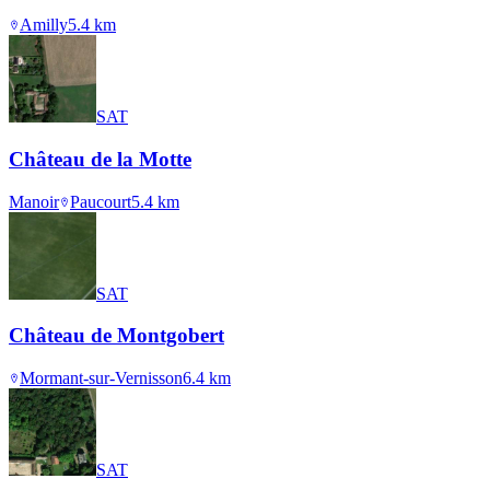
Amilly
5.4
km
SAT
Château de la Motte
Manoir
Paucourt
5.4
km
SAT
Château de Montgobert
Mormant-sur-Vernisson
6.4
km
SAT