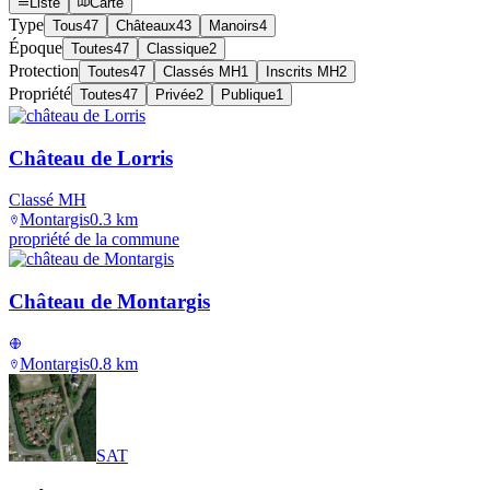
Liste
Carte
Type
Tous
47
Châteaux
43
Manoirs
4
Époque
Toutes
47
Classique
2
Protection
Toutes
47
Classés MH
1
Inscrits MH
2
Propriété
Toutes
47
Privée
2
Publique
1
Château de Lorris
Classé MH
Montargis
0.3
km
propriété de la commune
Château de Montargis
Montargis
0.8
km
SAT