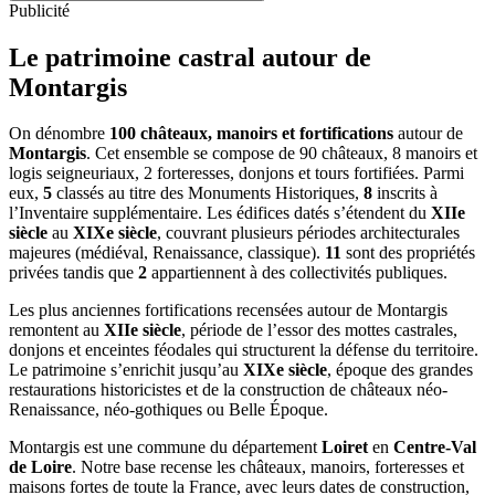
Publicité
Le patrimoine castral autour de
Montargis
On dénombre
100 châteaux, manoirs et fortifications
autour de
Montargis
. Cet ensemble se compose de 90 châteaux, 8 manoirs et
logis seigneuriaux, 2 forteresses, donjons et tours fortifiées. Parmi
eux,
5
classés au titre des Monuments Historiques,
8
inscrits à
l’Inventaire supplémentaire. Les édifices datés s’étendent du
XIIe
siècle
au
XIXe siècle
, couvrant plusieurs périodes architecturales
majeures (médiéval, Renaissance, classique).
11
sont des propriétés
privées tandis que
2
appartiennent à des collectivités publiques.
Les plus anciennes fortifications recensées autour de Montargis
remontent au
XIIe siècle
, période de l’essor des mottes castrales,
donjons et enceintes féodales qui structurent la défense du territoire.
Le patrimoine s’enrichit jusqu’au
XIXe siècle
, époque des grandes
restaurations historicistes et de la construction de châteaux néo-
Renaissance, néo-gothiques ou Belle Époque.
Montargis
est une commune du département
Loiret
en
Centre-Val
de Loire
. Notre base recense les châteaux, manoirs, forteresses et
maisons fortes de toute la France, avec leurs dates de construction,