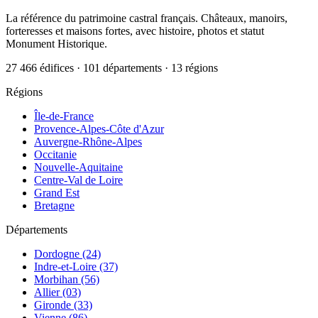
La référence du patrimoine castral français. Châteaux, manoirs,
forteresses et maisons fortes, avec histoire, photos et statut
Monument Historique.
27 466 édifices · 101 départements · 13 régions
Régions
Île-de-France
Provence-Alpes-Côte d'Azur
Auvergne-Rhône-Alpes
Occitanie
Nouvelle-Aquitaine
Centre-Val de Loire
Grand Est
Bretagne
Départements
Dordogne (24)
Indre-et-Loire (37)
Morbihan (56)
Allier (03)
Gironde (33)
Vienne (86)