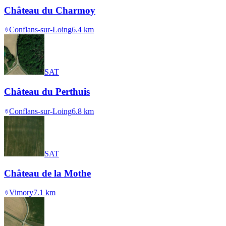
Château du Charmoy
Conflans-sur-Loing
6.4
km
SAT
Château du Perthuis
Conflans-sur-Loing
6.8
km
SAT
Château de la Mothe
Vimory
7.1
km