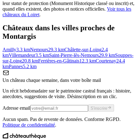
leur statut de protection (Monument Historique classé ou inscrit) et,
quand elles existent, des photos et notices officielles.
Voir tous les
châteaux du
Loiret
.
Châteaux dans les villes proches de
Montargis
Amilly
3.3
km
Nemours
29.3
km
Châlette-sur-Loing
2.4
km
Villemandeur
3.5
km
Saint-Pierre-lès-Nemours
29.9
km
Souppes-
sur-Loing
20.8
km
Ferrières-en-Gâtinais
12.3
km
Courtenay
24.4
km
Pannes
5.2
km
Un château chaque semaine, dans votre boîte mail
Un récit hebdomadaire sur le patrimoine castral français : histoire,
anecdotes, suggestions de visite. Désinscription en un clic.
Adresse email
S'inscrire
Aucun spam. Pas de revente de données. Conforme RGPD.
Politique de confidentialité
.