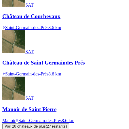
SAT
Château de Courbevaux
Saint-Germain-des-Prés
8.6
km
SAT
Château de Saint Germaindes Prés
Saint-Germain-des-Prés
8.6
km
SAT
Manoir de Saint Pierre
Manoir
Saint-Germain-des-Prés
8.6
km
Voir
20
château
x
de plus
(
27
restant
s
)