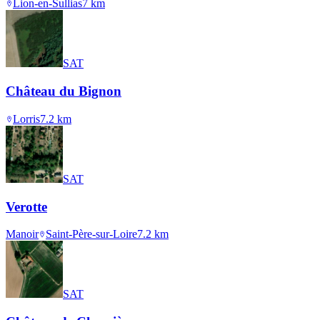
Lion-en-Sullias
7
km
SAT
Château du Bignon
Lorris
7.2
km
SAT
Verotte
Manoir
Saint-Père-sur-Loire
7.2
km
SAT