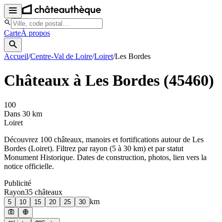
Carte
À propos
Accueil
/
Centre-Val de Loire
/
Loiret
/
Les Bordes
Châteaux à
Les Bordes
(
45460
)
100
Dans 30 km
Loiret
Découvrez
100
château
x
, manoir
s
et fortifications autour de
Les
Bordes
(
Loiret
). Filtrez par rayon (5 à 30 km) et par statut
Monument Historique. Dates de construction, photos, lien vers la
notice officielle.
Publicité
Rayon
35
château
x
km
5
10
15
20
25
30