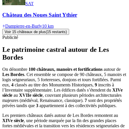
SAT
Château des Noues Saint Ythier
Dampierre-en-Burly
10
km
Voir
15
château
x
de plus
(
15
restant
s
)
Publicité
Le patrimoine castral autour de
Les
Bordes
On dénombre
100 châteaux, manoirs et fortifications
autour de
Les Bordes
. Cet ensemble se compose de 90 châteaux, 5 manoirs et
logis seigneuriaux, 5 forteresses, donjons et tours fortifiées. Parmi
eux,
4
classés au titre des Monuments Historiques,
9
inscrits à
l’Inventaire supplémentaire. Les édifices datés s’étendent du
XIVe
siècle
au
XVIIe siècle
, couvrant plusieurs périodes architecturales
majeures (médiéval, Renaissance, classique).
7
sont des propriétés
privées tandis que
3
appartiennent à des collectivités publiques.
Les premiers châteaux datés autour de Les Bordes remontent au
XIVe siècle
, une période marquée par la fin des grandes places
fortes médiévales et la transition vers les résidences seigneuriales de