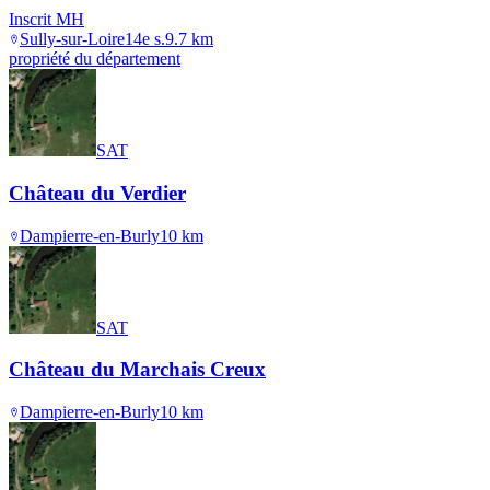
Inscrit MH
Sully-sur-Loire
14e s.
9.7
km
propriété du département
SAT
Château du Verdier
Dampierre-en-Burly
10
km
SAT
Château du Marchais Creux
Dampierre-en-Burly
10
km