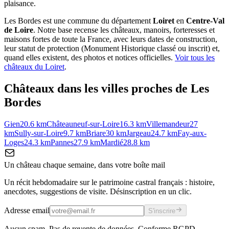
plaisance.
Les Bordes
est une commune du département
Loiret
en
Centre-Val
de Loire
. Notre base recense les châteaux, manoirs, forteresses et
maisons fortes de toute la France, avec leurs dates de construction,
leur statut de protection (Monument Historique classé ou inscrit) et,
quand elles existent, des photos et notices officielles.
Voir tous les
châteaux du
Loiret
.
Châteaux dans les villes proches de
Les
Bordes
Gien
20.6
km
Châteauneuf-sur-Loire
16.3
km
Villemandeur
27
km
Sully-sur-Loire
9.7
km
Briare
30
km
Jargeau
24.7
km
Fay-aux-
Loges
24.3
km
Pannes
27.9
km
Mardié
28.8
km
Un château chaque semaine, dans votre boîte mail
Un récit hebdomadaire sur le patrimoine castral français : histoire,
anecdotes, suggestions de visite. Désinscription en un clic.
Adresse email
S'inscrire
Aucun spam. Pas de revente de données. Conforme RGPD.