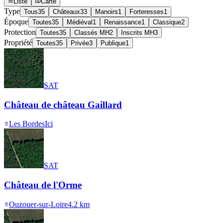
Liste
Carte
Type
Tous
35
Châteaux
33
Manoirs
1
Forteresses
1
Époque
Toutes
35
Médiéval
1
Renaissance
1
Classique
2
Protection
Toutes
35
Classés MH
2
Inscrits MH
3
Propriété
Toutes
35
Privée
3
Publique
1
SAT
Château de château Gaillard
Les Bordes
Ici
SAT
Château de l'Orme
Ouzouer-sur-Loire
4.2
km