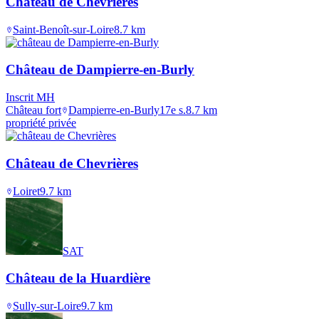
Château de Chevrières
Saint-Benoît-sur-Loire
8.7
km
Château de Dampierre-en-Burly
Inscrit MH
Château fort
Dampierre-en-Burly
17e s.
8.7
km
propriété privée
Château de Chevrières
Loiret
9.7
km
SAT
Château de la Huardière
Sully-sur-Loire
9.7
km