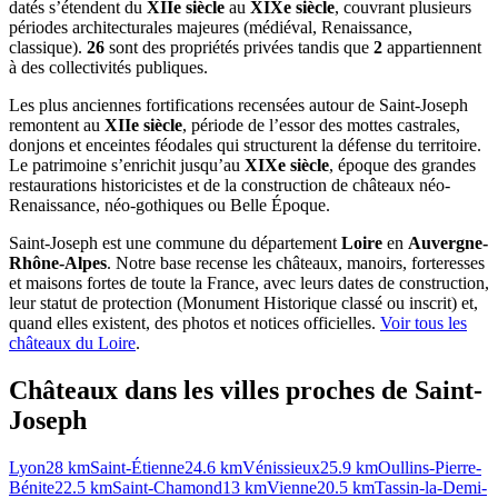
datés s’étendent du
XIIe siècle
au
XIXe siècle
, couvrant plusieurs
périodes architecturales majeures (médiéval, Renaissance,
classique).
26
sont des propriétés privées tandis que
2
appartiennent
à des collectivités publiques.
Les plus anciennes fortifications recensées autour de Saint-Joseph
remontent au
XIIe siècle
, période de l’essor des mottes castrales,
donjons et enceintes féodales qui structurent la défense du territoire.
Le patrimoine s’enrichit jusqu’au
XIXe siècle
, époque des grandes
restaurations historicistes et de la construction de châteaux néo-
Renaissance, néo-gothiques ou Belle Époque.
Saint-Joseph
est une commune du département
Loire
en
Auvergne-
Rhône-Alpes
. Notre base recense les châteaux, manoirs, forteresses
et maisons fortes de toute la France, avec leurs dates de construction,
leur statut de protection (Monument Historique classé ou inscrit) et,
quand elles existent, des photos et notices officielles.
Voir tous les
châteaux du
Loire
.
Châteaux dans les villes proches de
Saint-
Joseph
Lyon
28
km
Saint-Étienne
24.6
km
Vénissieux
25.9
km
Oullins-Pierre-
Bénite
22.5
km
Saint-Chamond
13
km
Vienne
20.5
km
Tassin-la-Demi-