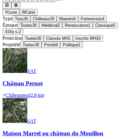
Liste
Carte
Type
Tous
30
Châteaux
20
Manoirs
6
Forteresses
4
Époque
Toutes
30
Médiéval
2
Renaissance
1
Classique
5
XIXe s.
2
Protection
Toutes
30
Classés MH
1
Inscrits MH
10
Propriété
Toutes
30
Privée
9
Publique
1
SAT
Château Pernot
Châteauneuf
2.8
km
SAT
Maison Marrel ou château du Mouillon