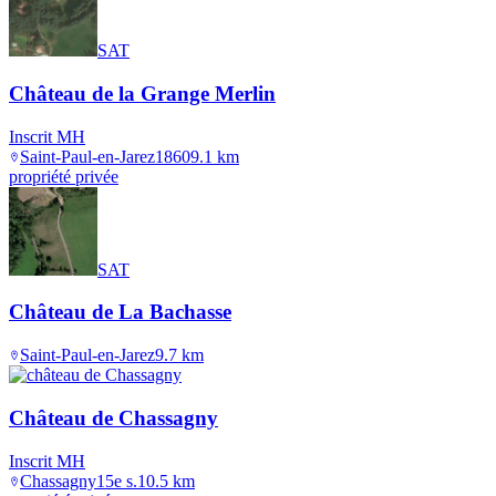
SAT
Château de la Grange Merlin
Inscrit MH
Saint-Paul-en-Jarez
1860
9.1
km
propriété privée
SAT
Château de La Bachasse
Saint-Paul-en-Jarez
9.7
km
Château de Chassagny
Inscrit MH
Chassagny
15e s.
10.5
km