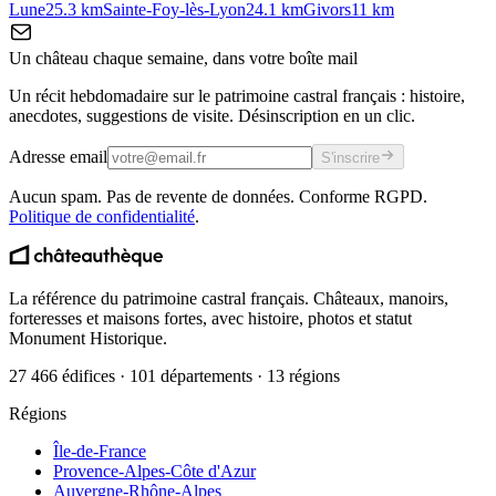
Lune
25.3
km
Sainte-Foy-lès-Lyon
24.1
km
Givors
11
km
Un château chaque semaine, dans votre boîte mail
Un récit hebdomadaire sur le patrimoine castral français : histoire,
anecdotes, suggestions de visite. Désinscription en un clic.
Adresse email
S'inscrire
Aucun spam. Pas de revente de données. Conforme RGPD.
Politique de confidentialité
.
La référence du patrimoine castral français. Châteaux, manoirs,
forteresses et maisons fortes, avec histoire, photos et statut
Monument Historique.
27 466 édifices · 101 départements · 13 régions
Régions
Île-de-France
Provence-Alpes-Côte d'Azur
Auvergne-Rhône-Alpes