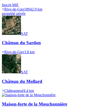
Inscrit MH
Rive-de-Gier
1894
2.9
km
propriété privée
SAT
Château du Sardon
Rive-de-Gier
3.8
km
SAT
Château du Mollard
Châteauneuf
4.4
km
Maison-forte de la Mouchonnière