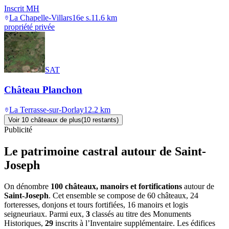
Inscrit MH
La Chapelle-Villars
16e s.
11.6
km
propriété privée
SAT
Château Planchon
La Terrasse-sur-Dorlay
12.2
km
Voir
10
château
x
de plus
(
10
restant
s
)
Publicité
Le patrimoine castral autour de
Saint-
Joseph
On dénombre
100 châteaux, manoirs et fortifications
autour de
Saint-Joseph
. Cet ensemble se compose de 60 châteaux, 24
forteresses, donjons et tours fortifiées, 16 manoirs et logis
seigneuriaux. Parmi eux,
3
classés au titre des Monuments
Historiques,
29
inscrits à l’Inventaire supplémentaire. Les édifices