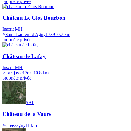
propriété privée
Château Le Clos Bourbon
Inscrit MH
Saint-Laurent-d'Agny
1739
10.7
km
propriété privée
Château de Lafay
Inscrit MH
Larajasse
17e s.
10.8
km
propriété privée
SAT
Château de la Vaure
Chassagny
11
km