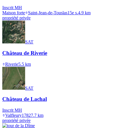
Inscrit MH
Maison forte
Saint-Jean-de-Touslas
15e s.
4.9
km
propriété privée
SAT
Château de Riverie
Riverie
5.5
km
SAT
Château de Lachal
Inscrit MH
Valfleury
1782
7.7
km
propriété privée