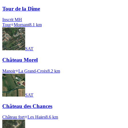
Tour de la Dîme
Inscrit MH
Tour
Mornant
8.1
km
SAT
Château Morel
Manoir
La Grand-Croix
8.2
km
SAT
Château des Chances
Château fort
Les Haies
8.6
km