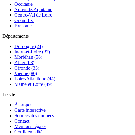
Occitanie
Nouvelle-Aquitaine
Centre-Val de Loire
Grand Est
Bretagne
Départements
Dordogne (24)
Indre-et-Loire (37)
Morbihan (56)
Allier (03)
Gironde (33)
Vienne (86)
Loire-Atlantique (44)
Maine-et-Loire (49)
Le site
À propos
Carte interactive
Sources des données
Contact
Mentions légales
Confidentialité