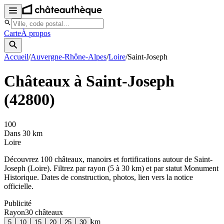
Carte
À propos
Accueil
/
Auvergne-Rhône-Alpes
/
Loire
/
Saint-Joseph
Châteaux à
Saint-Joseph
(
42800
)
100
Dans 30 km
Loire
Découvrez
100
château
x
, manoir
s
et fortifications autour de
Saint-
Joseph
(
Loire
). Filtrez par rayon (5 à 30 km) et par statut Monument
Historique. Dates de construction, photos, lien vers la notice
officielle.
Publicité
Rayon
30
château
x
km
5
10
15
20
25
30