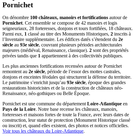
Pornichet
On dénombre
100 châteaux, manoirs et fortifications
autour de
Pornichet
. Cet ensemble se compose de 42 manoirs et logis
seigneuriaux, 28 forteresses, donjons et tours fortifiées, 18 châteaux.
Parmi eux,
1
classé au titre des Monuments Historiques,
2
inscrits à
l’Inventaire supplémentaire. Les édifices datés s’étendent du
2e
siècle
au
93e siècle
, couvrant plusieurs périodes architecturales
majeures (médiéval, Renaissance, classique).
2
sont des propriétés
privées tandis que
1
appartiennent à des collectivités publiques.
Les plus anciennes fortifications recensées autour de Pornichet
remontent au
2e siècle
, période de l’essor des mottes castrales,
donjons et enceintes féodales qui structurent la défense du territoire.
Le patrimoine s’enrichit jusqu’au
93e siècle
, époque des grandes
restaurations historicistes et de la construction de châteaux néo-
Renaissance, néo-gothiques ou Belle Époque.
Pornichet
est une commune du département
Loire-Atlantique
en
Pays de la Loire
. Notre base recense les châteaux, manoirs,
forteresses et maisons fortes de toute la France, avec leurs dates de
construction, leur statut de protection (Monument Historique classé
ou inscrit) et, quand elles existent, des photos et notices officielles.
Voir tous les châteaux du
Loire-Atlantique
.