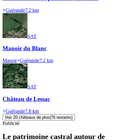
Guérande
7.2
km
SAT
Manoir du Blanc
Manoir
Guérande
7.2
km
SAT
Château de Lessac
Guérande
7.8
km
Voir
20
château
x
de plus
(
76
restant
s
)
Publicité
Le patrimoine castral autour de