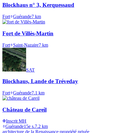
Blockhaus n° 3, Kerquessaud
Fort
Guérande
7
km
Fort de Villès-Martin
Fort
Saint-Nazaire
7
km
SAT
Blockhaus, Lande de Tréveday
Fort
Guérande
7.1
km
Château de Careil
Inscrit MH
Guérande
15e s.
7.2
km
architecture de la Renaissance
·
propriété privée