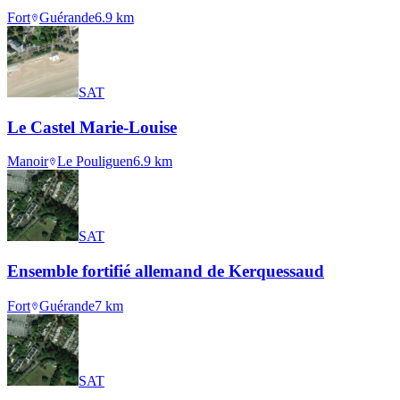
Fort
Guérande
6.9
km
SAT
Le Castel Marie-Louise
Manoir
Le Pouliguen
6.9
km
SAT
Ensemble fortifié allemand de Kerquessaud
Fort
Guérande
7
km
SAT