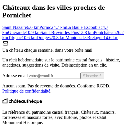
Châteaux dans les villes proches de
Pornichet
Saint-Nazaire
6.6
km
Pornic
24.7
km
La Baule-Escoublac
4.7
km
Guérande
10.9
km
Saint-Brevin-les-Pins
12.8
km
Pontchâteau
26.2
km
Trignac
10.6
km
Donges
20.8
km
Montoir-de-Bretagne
14.6
km
Un château chaque semaine, dans votre boîte mail
Un récit hebdomadaire sur le patrimoine castral français : histoire,
anecdotes, suggestions de visite. Désinscription en un clic.
Adresse email
S'inscrire
Aucun spam. Pas de revente de données. Conforme RGPD.
Politique de confidentialité
.
La référence du patrimoine castral français. Châteaux, manoirs,
forteresses et maisons fortes, avec histoire, photos et statut
Monument Historique.