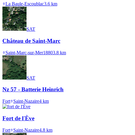
La Baule-Escoublac
3.6
km
SAT
Château de Saint-Marc
Saint-Marc-sur-Mer
1880
3.8
km
SAT
Nz 57 - Batterie Heinrich
Fort
Saint-Nazaire
4
km
Fort de l'Ève
Fort
Saint-Nazaire
4.8
km