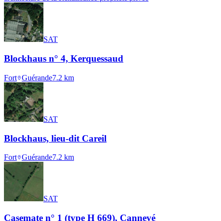
SAT
Blockhaus n° 4, Kerquessaud
Fort
Guérande
7.2
km
SAT
Blockhaus, lieu-dit Careil
Fort
Guérande
7.2
km
SAT
Casemate n° 1 (type H 669), Cannevé