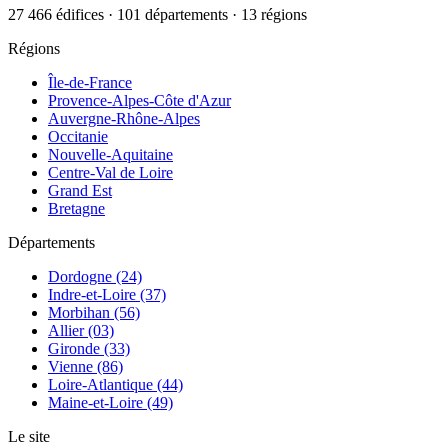
27 466 édifices · 101 départements · 13 régions
Régions
Île-de-France
Provence-Alpes-Côte d'Azur
Auvergne-Rhône-Alpes
Occitanie
Nouvelle-Aquitaine
Centre-Val de Loire
Grand Est
Bretagne
Départements
Dordogne (24)
Indre-et-Loire (37)
Morbihan (56)
Allier (03)
Gironde (33)
Vienne (86)
Loire-Atlantique (44)
Maine-et-Loire (49)
Le site