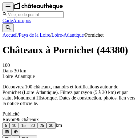
Carte
À propos
Accueil
/
Pays de la Loire
/
Loire-Atlantique
/
Pornichet
Châteaux à
Pornichet
(
44380
)
100
Dans 30 km
Loire-Atlantique
Découvrez
100
château
x
, manoir
s
et fortifications autour de
Pornichet
(
Loire-Atlantique
). Filtrez par rayon (5 à 30 km) et par
statut Monument Historique. Dates de construction, photos, lien vers
la notice officielle.
Publicité
Rayon
96
château
x
km
5
10
15
20
25
30