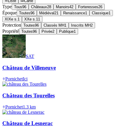
Liste
Carte
Type
Tous
96
Châteaux
28
Manoirs
42
Forteresses
26
Époque
Toutes
96
Médiéval
21
Renaissance
1
Classique
1
XIXe s.
1
XXe s.
11
Protection
Toutes
96
Classés MH
1
Inscrits MH
2
Propriété
Toutes
96
Privée
2
Publique
1
SAT
Château de Villeneuve
Pornichet
Ici
Château des Tourelles
Pornichet
1.3
km
Château de Lesnerac