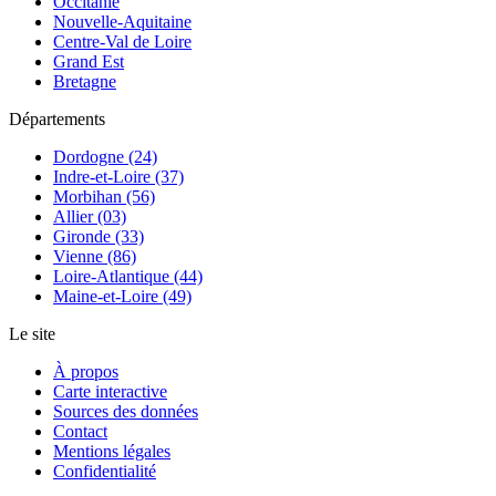
Occitanie
Nouvelle-Aquitaine
Centre-Val de Loire
Grand Est
Bretagne
Départements
Dordogne (24)
Indre-et-Loire (37)
Morbihan (56)
Allier (03)
Gironde (33)
Vienne (86)
Loire-Atlantique (44)
Maine-et-Loire (49)
Le site
À propos
Carte interactive
Sources des données
Contact
Mentions légales
Confidentialité