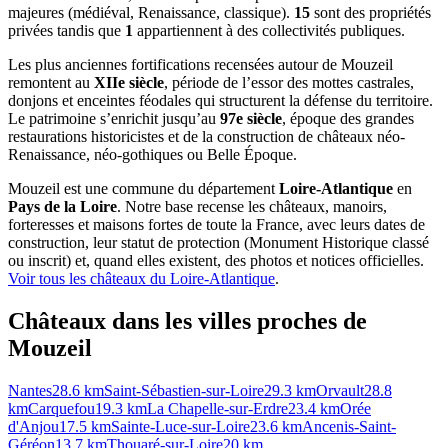
majeures (médiéval, Renaissance, classique).
15
sont des propriétés
privées tandis que
1
appartiennent à des collectivités publiques.
Les plus anciennes fortifications recensées autour de Mouzeil
remontent au
XIIe siècle
, période de l’essor des mottes castrales,
donjons et enceintes féodales qui structurent la défense du territoire.
Le patrimoine s’enrichit jusqu’au
97e siècle
, époque des grandes
restaurations historicistes et de la construction de châteaux néo-
Renaissance, néo-gothiques ou Belle Époque.
Mouzeil
est une commune du département
Loire-Atlantique
en
Pays de la Loire
. Notre base recense les châteaux, manoirs,
forteresses et maisons fortes de toute la France, avec leurs dates de
construction, leur statut de protection (Monument Historique classé
ou inscrit) et, quand elles existent, des photos et notices officielles.
Voir tous les châteaux du
Loire-Atlantique
.
Châteaux dans les villes proches de
Mouzeil
Nantes
28.6
km
Saint-Sébastien-sur-Loire
29.3
km
Orvault
28.8
km
Carquefou
19.3
km
La Chapelle-sur-Erdre
23.4
km
Orée
d'Anjou
17.5
km
Sainte-Luce-sur-Loire
23.6
km
Ancenis-Saint-
Géréon
13.7
km
Thouaré-sur-Loire
20
km