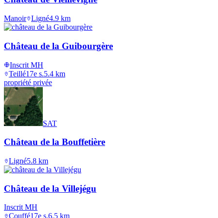
Manoir
Ligné
4.9
km
Château de la Guibourgère
Inscrit MH
Teillé
17e s.
5.4
km
propriété privée
SAT
Château de la Bouffetière
Ligné
5.8
km
Château de la Villejégu
Inscrit MH
Couffé
17e s.
6.5
km