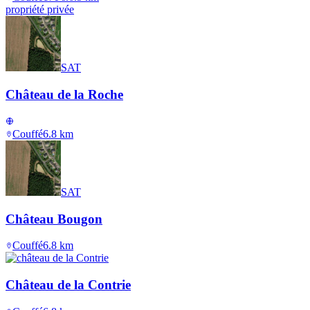
propriété privée
SAT
Château de la Roche
Couffé
6.8
km
SAT
Château Bougon
Couffé
6.8
km
Château de la Contrie