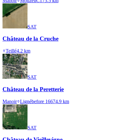
Manoir
Mouzeil
C17
3.5
km
SAT
Château de la Cruche
Teillé
4.2
km
SAT
Château de la Peretterie
Manoir
Ligné
before 1667
4.9
km
SAT
Château de Vieillevigne