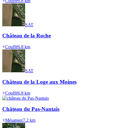
Couffé
6.8
km
SAT
Château de la Roche
Couffé
6.8
km
SAT
Château de la Loge aux Moines
Couffé
6.8
km
Château du Pas-Nantais
Mésanger
7.2
km