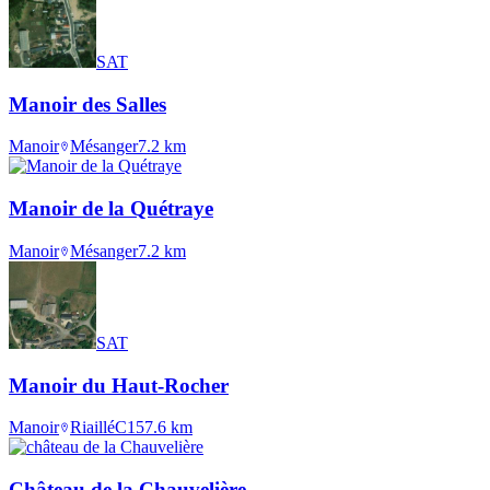
SAT
Manoir des Salles
Manoir
Mésanger
7.2
km
Manoir de la Quétraye
Manoir
Mésanger
7.2
km
SAT
Manoir du Haut-Rocher
Manoir
Riaillé
C15
7.6
km
Château de la Chauvelière