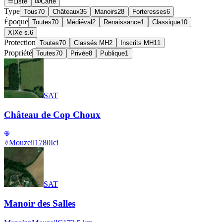
Liste
Carte
Type
Tous
70
Châteaux
36
Manoirs
28
Forteresses
6
Époque
Toutes
70
Médiéval
2
Renaissance
1
Classique
10
XIXe s.
6
Protection
Toutes
70
Classés MH
2
Inscrits MH
11
Propriété
Toutes
70
Privée
8
Publique
1
SAT
Château de Cop Choux
Mouzeil
1780
Ici
SAT
Manoir des Salles