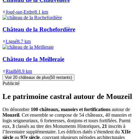
Joué-sur-Erdre
8.1
km
Château de la Rochefordière
Ligné
8.7
km
Château de la Meilleraie
Riaillé
8.9
km
Voir
20
château
x
de plus
(
50
restant
s
)
Publicité
Le patrimoine castral autour de
Mouzeil
On dénombre
100 châteaux, manoirs et fortifications
autour de
Mouzeil
. Cet ensemble se compose de 54 châteaux, 40 manoirs et
logis seigneuriaux, 6 forteresses, donjons et tours fortifiées. Parmi
eux,
3
classés au titre des Monuments Historiques,
21
inscrits à
l’Inventaire supplémentaire. Les édifices datés s’étendent du
XIIe
siècle
au
97e siècle
, couvrant plusieurs périodes architecturales