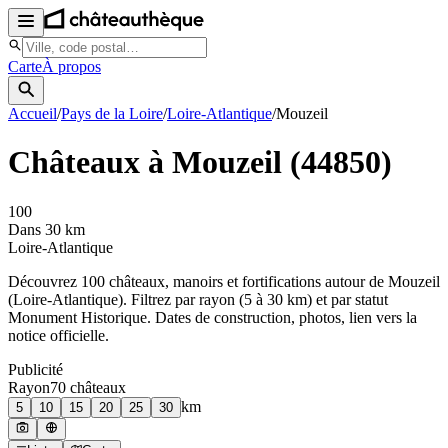
Carte
À propos
Accueil
/
Pays de la Loire
/
Loire-Atlantique
/
Mouzeil
Châteaux à
Mouzeil
(
44850
)
100
Dans 30 km
Loire-Atlantique
Découvrez
100
château
x
, manoir
s
et fortifications autour de
Mouzeil
(
Loire-Atlantique
). Filtrez par rayon (5 à 30 km) et par statut
Monument Historique. Dates de construction, photos, lien vers la
notice officielle.
Publicité
Rayon
70
château
x
km
5
10
15
20
25
30