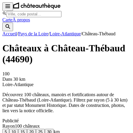
Carte
À propos
Accueil
/
Pays de la Loire
/
Loire-Atlantique
/
Château-Thébaud
Châteaux à
Château-Thébaud
(
44690
)
100
Dans 30 km
Loire-Atlantique
Découvrez
100
château
x
, manoir
s
et fortifications autour de
Château-Thébaud
(
Loire-Atlantique
). Filtrez par rayon (5 à 30 km)
et par statut Monument Historique. Dates de construction, photos,
lien vers la notice officielle.
Publicité
Rayon
100
château
x
km
5
10
15
20
25
30