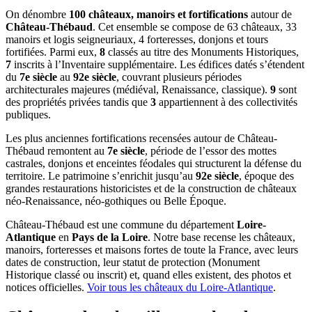
On dénombre
100 châteaux, manoirs et fortifications
autour de
Château-Thébaud
. Cet ensemble se compose de 63 châteaux, 33
manoirs et logis seigneuriaux, 4 forteresses, donjons et tours
fortifiées. Parmi eux,
8
classés au titre des Monuments Historiques,
7
inscrits à l’Inventaire supplémentaire. Les édifices datés s’étendent
du
7e siècle
au
92e siècle
, couvrant plusieurs périodes
architecturales majeures (médiéval, Renaissance, classique).
9
sont
des propriétés privées tandis que
3
appartiennent à des collectivités
publiques.
Les plus anciennes fortifications recensées autour de Château-
Thébaud remontent au
7e siècle
, période de l’essor des mottes
castrales, donjons et enceintes féodales qui structurent la défense du
territoire. Le patrimoine s’enrichit jusqu’au
92e siècle
, époque des
grandes restaurations historicistes et de la construction de châteaux
néo-Renaissance, néo-gothiques ou Belle Époque.
Château-Thébaud
est une commune du département
Loire-
Atlantique
en
Pays de la Loire
. Notre base recense les châteaux,
manoirs, forteresses et maisons fortes de toute la France, avec leurs
dates de construction, leur statut de protection (Monument
Historique classé ou inscrit) et, quand elles existent, des photos et
notices officielles.
Voir tous les châteaux du
Loire-Atlantique
.