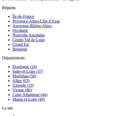
Régions
Île-de-France
Provence-Alpes-Côte d'Azur
Auvergne-Rhône-Alpes
Occitanie
Nouvelle-Aquitaine
Centre-Val de Loire
Grand Est
Bretagne
Départements
Dordogne (24)
Indre-et-Loire (37)
Morbihan (56)
Allier (03)
Gironde (33)
Vienne (86)
Loire-Atlantique (44)
Maine-et-Loire (49)
Le site