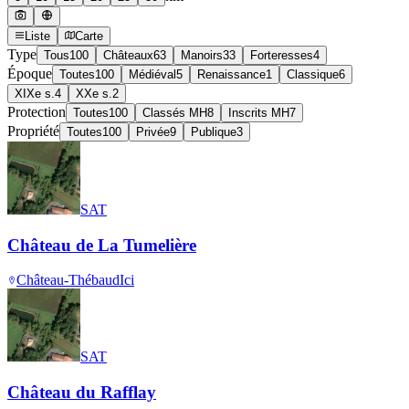
Liste
Carte
Type
Tous
100
Châteaux
63
Manoirs
33
Forteresses
4
Époque
Toutes
100
Médiéval
5
Renaissance
1
Classique
6
XIXe s.
4
XXe s.
2
Protection
Toutes
100
Classés MH
8
Inscrits MH
7
Propriété
Toutes
100
Privée
9
Publique
3
SAT
Château de La Tumelière
Château-Thébaud
Ici
SAT
Château du Rafflay