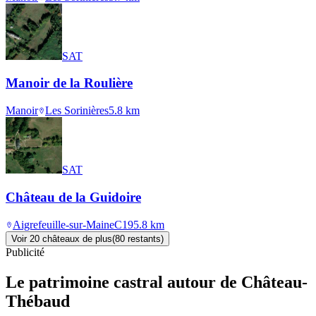
SAT
Manoir de la Roulière
Manoir
Les Sorinières
5.8
km
SAT
Château de la Guidoire
Aigrefeuille-sur-Maine
C19
5.8
km
Voir
20
château
x
de plus
(
80
restant
s
)
Publicité
Le patrimoine castral autour de
Château-
Thébaud