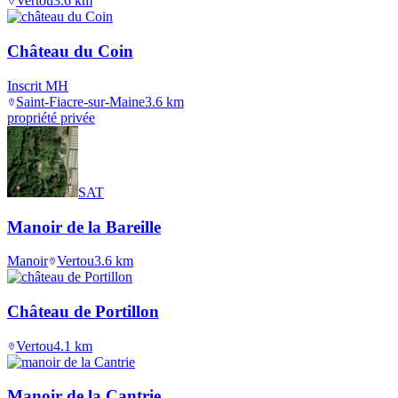
Vertou
3.6
km
Château du Coin
Inscrit MH
Saint-Fiacre-sur-Maine
3.6
km
propriété privée
SAT
Manoir de la Bareille
Manoir
Vertou
3.6
km
Château de Portillon
Vertou
4.1
km
Manoir de la Cantrie