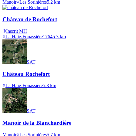
Manoir
Les Sorinières
5.2
km
Château de Rochefort
Inscrit MH
La Haie-Fouassière
1764
5.3
km
SAT
Château Rochefort
La Haie-Fouassière
5.3
km
SAT
Manoir de la Blanchardière
Manoir
Les Sorinières
5.7
km