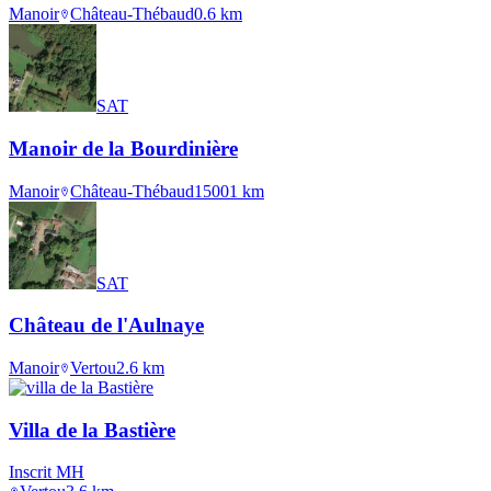
Manoir
Château-Thébaud
0.6
km
SAT
Manoir de la Bourdinière
Manoir
Château-Thébaud
1500
1
km
SAT
Château de l'Aulnaye
Manoir
Vertou
2.6
km
Villa de la Bastière
Inscrit MH