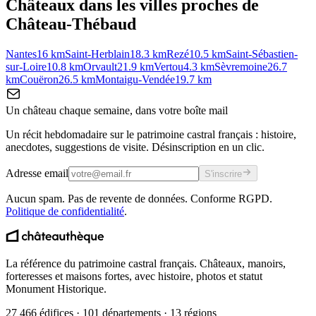
Châteaux dans les villes proches de
Château-Thébaud
Nantes
16
km
Saint-Herblain
18.3
km
Rezé
10.5
km
Saint-Sébastien-
sur-Loire
10.8
km
Orvault
21.9
km
Vertou
4.3
km
Sèvremoine
26.7
km
Couëron
26.5
km
Montaigu-Vendée
19.7
km
Un château chaque semaine, dans votre boîte mail
Un récit hebdomadaire sur le patrimoine castral français : histoire,
anecdotes, suggestions de visite. Désinscription en un clic.
Adresse email
S'inscrire
Aucun spam. Pas de revente de données. Conforme RGPD.
Politique de confidentialité
.
La référence du patrimoine castral français. Châteaux, manoirs,
forteresses et maisons fortes, avec histoire, photos et statut
Monument Historique.
27 466 édifices · 101 départements · 13 régions