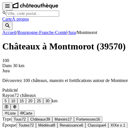
Carte
À propos
Accueil
/
Bourgogne-Franche-Comté
/
Jura
/
Montmorot
Châteaux à
Montmorot
(
39570
)
100
Dans 30 km
Jura
Découvrez
100
château
x
, manoir
s
et fortifications autour de
Montmor
Publicité
Rayon
72
château
x
km
5
10
15
20
25
30
Liste
Carte
Type
Tous
72
Châteaux
39
Manoirs
17
Forteresses
16
Époque
Toutes
72
Médiéval
8
Renaissance
6
Classique
4
XIXe s.
1