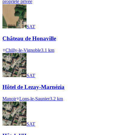
propriété privée
SAT
Château de Honaville
Chilly-le-Vignoble
3.1
km
SAT
Hôtel de Lezay-Marnézia
Manoir
Lons-le-Saunier
3.2
km
SAT