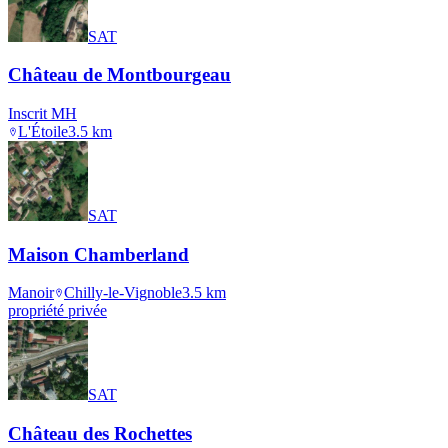
SAT
Château de Montbourgeau
Inscrit MH
L'Étoile
3.5
km
SAT
Maison Chamberland
Manoir
Chilly-le-Vignoble
3.5
km
propriété privée
SAT
Château des Rochettes