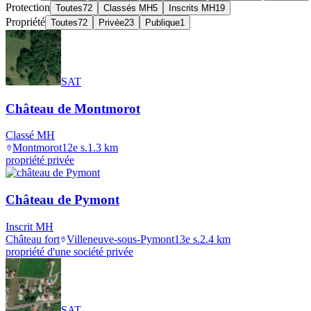
Protection
Toutes
72
Classés MH
5
Inscrits MH
19
Propriété
Toutes
72
Privée
23
Publique
1
SAT
Château de Montmorot
Classé MH
Montmorot
12e s.
1.3
km
propriété privée
Château de Pymont
Inscrit MH
Château fort
Villeneuve-sous-Pymont
13e s.
2.4
km
propriété d'une société privée
SAT