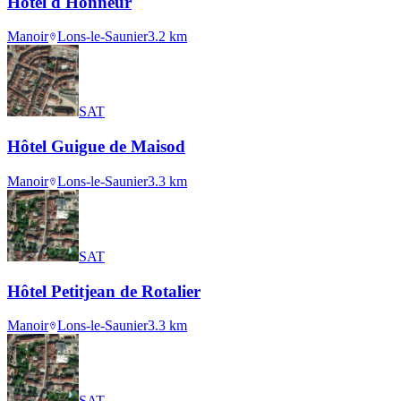
Hôtel d'Honneur
Manoir
Lons-le-Saunier
3.2
km
SAT
Hôtel Guigue de Maisod
Manoir
Lons-le-Saunier
3.3
km
SAT
Hôtel Petitjean de Rotalier
Manoir
Lons-le-Saunier
3.3
km
SAT