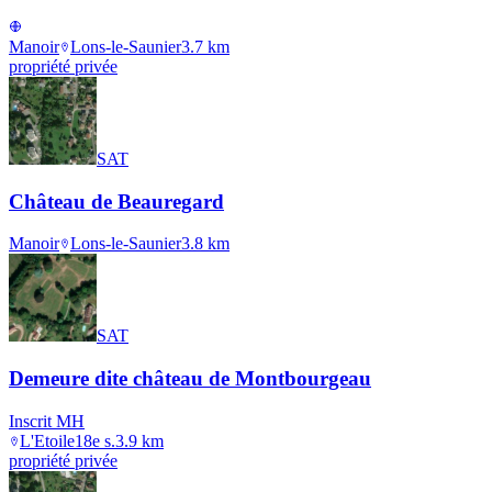
Manoir
Lons-le-Saunier
3.7
km
propriété privée
SAT
Château de Beauregard
Manoir
Lons-le-Saunier
3.8
km
SAT
Demeure dite château de Montbourgeau
Inscrit MH
L'Etoile
18e s.
3.9
km
propriété privée