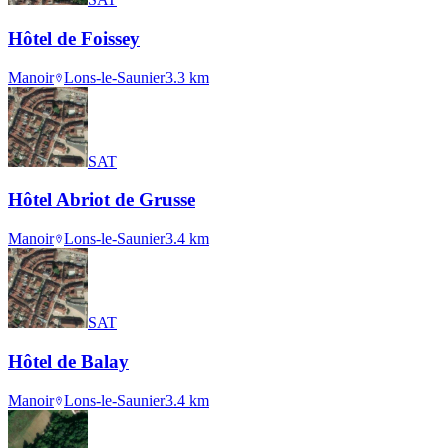
Hôtel de Foissey
Manoir
Lons-le-Saunier
3.3
km
SAT
Hôtel Abriot de Grusse
Manoir
Lons-le-Saunier
3.4
km
SAT
Hôtel de Balay
Manoir
Lons-le-Saunier
3.4
km