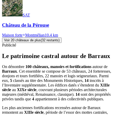
SAT
Château de la Pérouse
Maison forte
Montmélian
10.4
km
Voir
20
château
x
de plus
(
32
restant
s
)
Publicité
Le patrimoine castral autour de
Barraux
On dénombre
100 châteaux, manoirs et fortifications
autour de
Barraux
. Cet ensemble se compose de 53 châteaux, 24 forteresses,
donjons et tours fortifiées, 22 manoirs et logis seigneuriaux. Parmi
eux,
5
classés au titre des Monuments Historiques,
14
inscrits à
l’Inventaire supplémentaire. Les édifices datés s’étendent du
XIIIe
siècle
au
XIXe siècle
, couvrant plusieurs périodes architecturales
majeures (médiéval, Renaissance, classique).
14
sont des propriétés
privées tandis que
4
appartiennent à des collectivités publiques.
Les plus anciennes fortifications recensées autour de Barraux
remontent au
XIIIe siècle
, période de l’essor des mottes castrales,