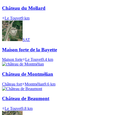
Château du Mollard
Le Touvet
9
km
SAT
Maison forte de la Bayette
Maison forte
Le Touvet
9.4
km
Château de Montmélian
Château fort
Montmélian
9.6
km
Château de Beaumont
Le Touvet
9.8
km