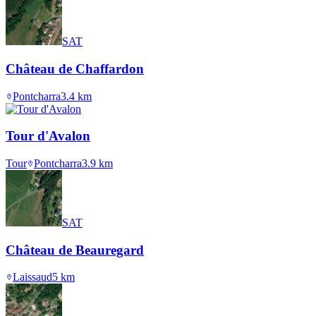
SAT
Château de Chaffardon
Pontcharra
3.4
km
Tour d'Avalon
Tour
Pontcharra
3.9
km
SAT
Château de Beauregard
Laissaud
5
km