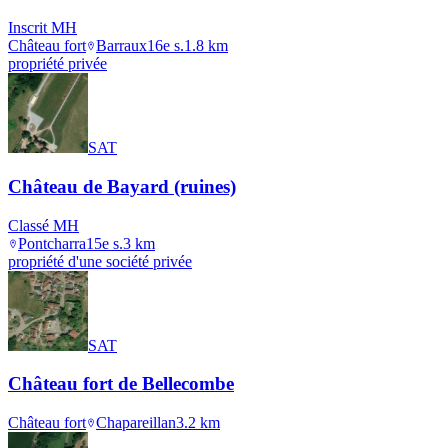
Inscrit MH
Château fort
Barraux
16e s.
1.8
km
propriété privée
SAT
Château de Bayard (ruines)
Classé MH
Pontcharra
15e s.
3
km
propriété d'une société privée
SAT
Château fort de Bellecombe
Château fort
Chapareillan
3.2
km