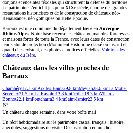
donjons et enceintes féodales qui structurent la défense du territoire.
Le patrimoine s’enrichit jusqu’au
XIXe siècle
, époque des grandes
restaurations historicistes et de la construction de châteaux néo-
Renaissance, néo-gothiques ou Belle Époque.
Barraux
est une commune du département
Isère
en
Auvergne-
Rhône-Alpes
. Notre base recense les châteaux, manoirs, forteresses
et maisons fortes de toute la France, avec leurs dates de construction,
leur statut de protection (Monument Historique classé ou inscrit) et,
quand elles existent, des photos et notices officielles.
Voir tous les
châteaux du
Isère
.
Châteaux dans les villes proches de
Barraux
Chambéry
17.7
km
Aix-les-Bains
29.8
km
Meylan
28.6
km
La Motte-
Servolex
21.5
km
La Ravoire
13.8
km
Crolles
18.3
km
Villard-
Bonnot
22.1
km
Pontcharra
3.4
km
Saint-Ismier
23.5
km
Un château chaque semaine, dans votre boîte mail
Un récit hebdomadaire sur le patrimoine castral français : histoire,
anecdotes, suggestions de visite. Désinscription en un clic.