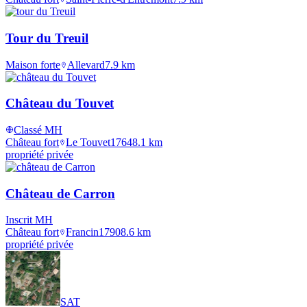
Tour du Treuil
Maison forte
Allevard
7.9
km
Château du Touvet
Classé MH
Château fort
Le Touvet
1764
8.1
km
propriété privée
Château de Carron
Inscrit MH
Château fort
Francin
1790
8.6
km
propriété privée
SAT