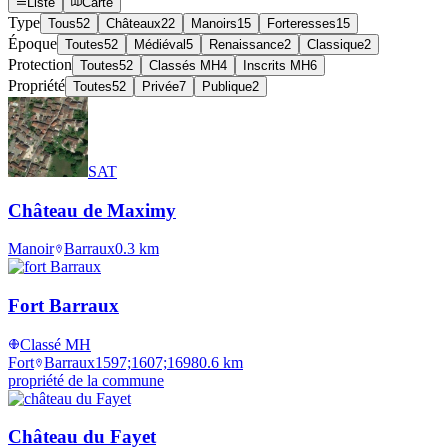
Liste
Carte
Type
Tous
52
Châteaux
22
Manoirs
15
Forteresses
15
Époque
Toutes
52
Médiéval
5
Renaissance
2
Classique
2
Protection
Toutes
52
Classés MH
4
Inscrits MH
6
Propriété
Toutes
52
Privée
7
Publique
2
SAT
Château de Maximy
Manoir
Barraux
0.3
km
Fort Barraux
Classé MH
Fort
Barraux
1597;1607;1698
0.6
km
propriété de la commune
Château du Fayet