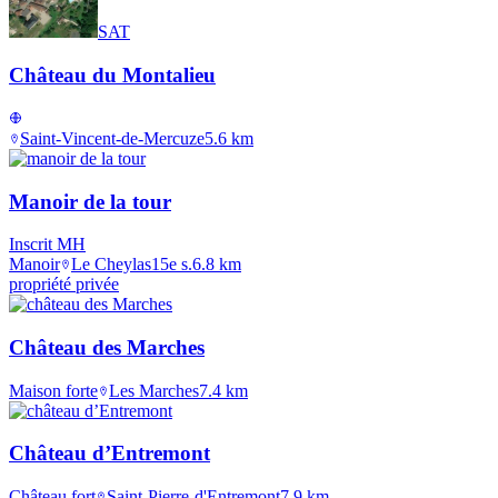
SAT
Château du Montalieu
Saint-Vincent-de-Mercuze
5.6
km
Manoir de la tour
Inscrit MH
Manoir
Le Cheylas
15e s.
6.8
km
propriété privée
Château des Marches
Maison forte
Les Marches
7.4
km
Château d’Entremont
Château fort
Saint-Pierre-d'Entremont
7.9
km