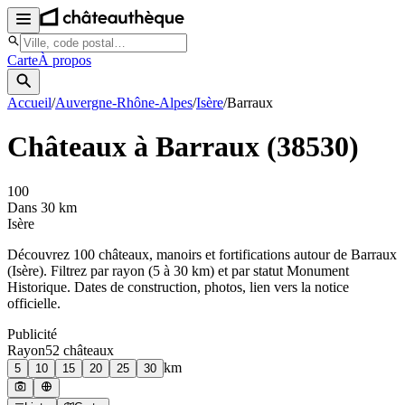
Carte
À propos
Accueil
/
Auvergne-Rhône-Alpes
/
Isère
/
Barraux
Châteaux à
Barraux
(
38530
)
100
Dans 30 km
Isère
Découvrez
100
château
x
, manoir
s
et fortifications autour de
Barraux
(
Isère
). Filtrez par rayon (5 à 30 km) et par statut Monument
Historique. Dates de construction, photos, lien vers la notice
officielle.
Publicité
Rayon
52
château
x
km
5
10
15
20
25
30