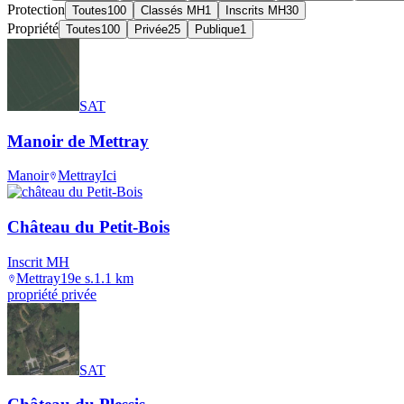
Protection
Toutes
100
Classés MH
1
Inscrits MH
30
Propriété
Toutes
100
Privée
25
Publique
1
SAT
Manoir de Mettray
Manoir
Mettray
Ici
Château du Petit-Bois
Inscrit MH
Mettray
19e s.
1.1
km
propriété privée
SAT