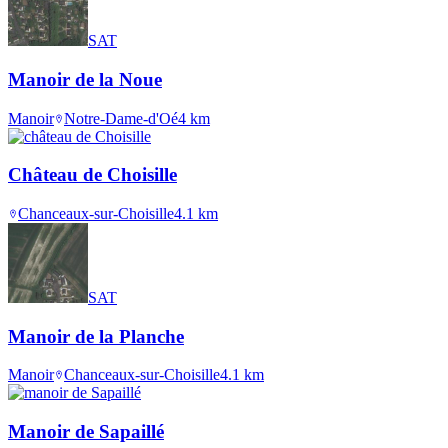
SAT
Manoir de la Noue
Manoir
Notre-Dame-d'Oé
4
km
Château de Choisille
Chanceaux-sur-Choisille
4.1
km
SAT
Manoir de la Planche
Manoir
Chanceaux-sur-Choisille
4.1
km
Manoir de Sapaillé