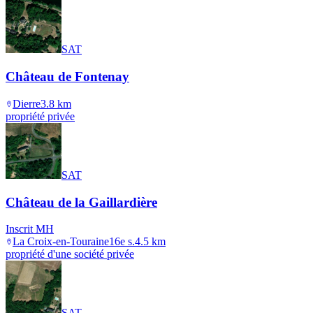
SAT
Château de Fontenay
Dierre
3.8
km
propriété privée
SAT
Château de la Gaillardière
Inscrit MH
La Croix-en-Touraine
16e s.
4.5
km
propriété d'une société privée
SAT