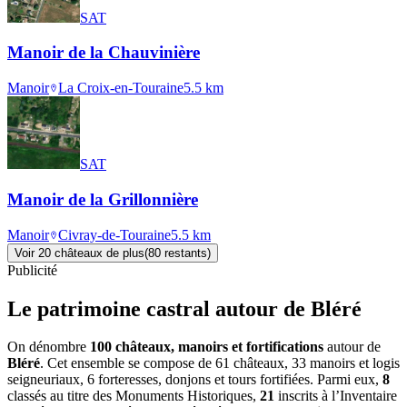
SAT
Manoir de la Chauvinière
Manoir
La Croix-en-Touraine
5.5
km
SAT
Manoir de la Grillonnière
Manoir
Civray-de-Touraine
5.5
km
Voir
20
château
x
de plus
(
80
restant
s
)
Publicité
Le patrimoine castral autour de
Bléré
On dénombre
100 châteaux, manoirs et fortifications
autour de
Bléré
. Cet ensemble se compose de 61 châteaux, 33 manoirs et logis
seigneuriaux, 6 forteresses, donjons et tours fortifiées. Parmi eux,
8
classés au titre des Monuments Historiques,
21
inscrits à l’Inventaire