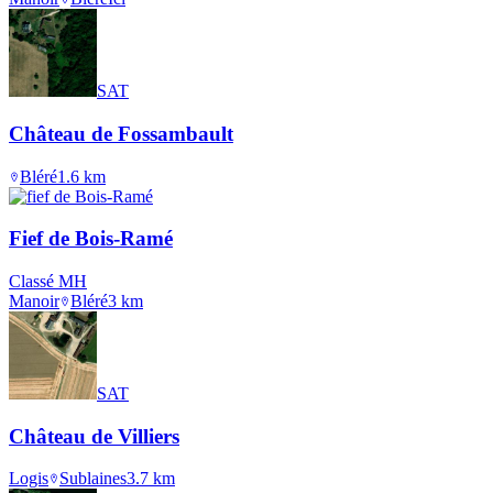
SAT
Château de Fossambault
Bléré
1.6
km
Fief de Bois-Ramé
Classé MH
Manoir
Bléré
3
km
SAT
Château de Villiers
Logis
Sublaines
3.7
km