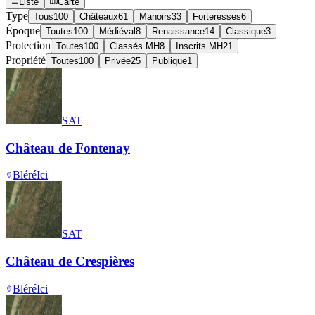
Liste
Carte
Type
Tous
100
Châteaux
61
Manoirs
33
Forteresses
6
Époque
Toutes
100
Médiéval
8
Renaissance
14
Classique
3
Protection
Toutes
100
Classés MH
8
Inscrits MH
21
Propriété
Toutes
100
Privée
25
Publique
1
SAT
Château de Fontenay
Bléré
Ici
SAT
Château de Crespières
Bléré
Ici