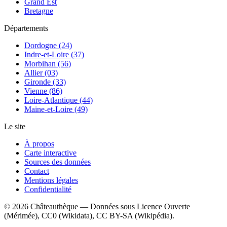
Grand Est
Bretagne
Départements
Dordogne (24)
Indre-et-Loire (37)
Morbihan (56)
Allier (03)
Gironde (33)
Vienne (86)
Loire-Atlantique (44)
Maine-et-Loire (49)
Le site
À propos
Carte interactive
Sources des données
Contact
Mentions légales
Confidentialité
©
2026
Châteauthèque — Données sous Licence Ouverte
(Mérimée), CC0 (Wikidata), CC BY-SA (Wikipédia).