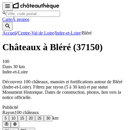
Carte
À propos
Accueil
/
Centre-Val de Loire
/
Indre-et-Loire
/
Bléré
Châteaux à
Bléré
(
37150
)
100
Dans 30 km
Indre-et-Loire
Découvrez
100
château
x
, manoir
s
et fortifications autour de
Bléré
(
Indre-et-Loire
). Filtrez par rayon (5 à 30 km) et par statut
Monument Historique. Dates de construction, photos, lien vers la
notice officielle.
Publicité
Rayon
100
château
x
km
5
10
15
20
25
30