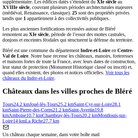
supplémentaire. Les édifices datés s’étendent du
XIe siècle
au
XVIIIe siècle
, couvrant plusieurs périodes architecturales majeures
(médiéval, Renaissance, classique).
25
sont des propriétés privées
tandis que
1
appartiennent à des collectivités publiques.
Les plus anciennes fortifications recensées autour de Bléré
remontent au
XIe siècle
, période de l’essor des mottes castrales,
donjons et enceintes féodales qui structurent la défense du territoire.
Bléré
est une commune du département
Indre-et-Loire
en
Centre-
Val de Loire
. Notre base recense les châteaux, manoirs, forteresses
et maisons fortes de toute la France, avec leurs dates de construction,
leur statut de protection (Monument Historique classé ou inscrit) et,
quand elles existent, des photos et notices officielles.
Voir tous les
châteaux du
Indre-et-Loire
.
Châteaux dans les villes proches de
Bléré
Tours
24.2
km
Joué-lès-Tours
25.2
km
Saint-Cyr-sur-Loire
28.1
km
Saint-Pierre-des-Corps
21.2
km
Saint-Avertin
19.8
km
Amboise
10.7
km
Chambray-lès-Tours
20.2
km
Montlouis-sur-
Loire
14
km
La Riche
27.7
km
Un château chaque semaine, dans votre boîte mail