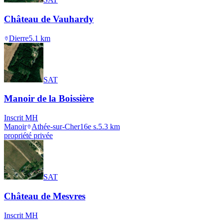
Château de Vauhardy
Dierre
5.1
km
SAT
Manoir de la Boissière
Inscrit MH
Manoir
Athée-sur-Cher
16e s.
5.3
km
propriété privée
SAT
Château de Mesvres
Inscrit MH