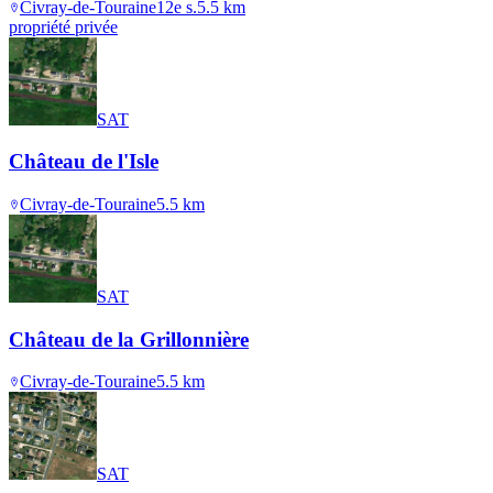
Civray-de-Touraine
12e s.
5.5
km
propriété privée
SAT
Château de l'Isle
Civray-de-Touraine
5.5
km
SAT
Château de la Grillonnière
Civray-de-Touraine
5.5
km
SAT