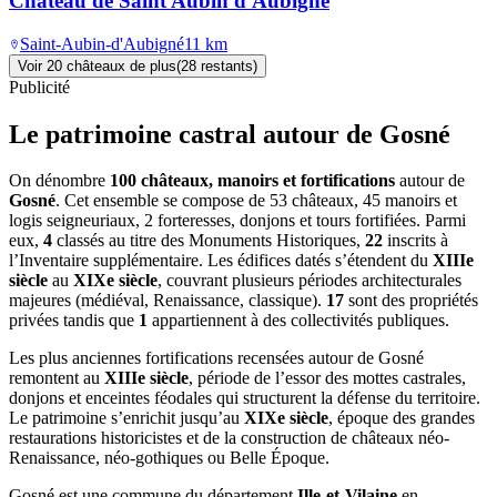
Château de Saint Aubin d'Aubigné
Saint-Aubin-d'Aubigné
11
km
Voir
20
château
x
de plus
(
28
restant
s
)
Publicité
Le patrimoine castral autour de
Gosné
On dénombre
100 châteaux, manoirs et fortifications
autour de
Gosné
. Cet ensemble se compose de 53 châteaux, 45 manoirs et
logis seigneuriaux, 2 forteresses, donjons et tours fortifiées. Parmi
eux,
4
classés au titre des Monuments Historiques,
22
inscrits à
l’Inventaire supplémentaire. Les édifices datés s’étendent du
XIIIe
siècle
au
XIXe siècle
, couvrant plusieurs périodes architecturales
majeures (médiéval, Renaissance, classique).
17
sont des propriétés
privées tandis que
1
appartiennent à des collectivités publiques.
Les plus anciennes fortifications recensées autour de Gosné
remontent au
XIIIe siècle
, période de l’essor des mottes castrales,
donjons et enceintes féodales qui structurent la défense du territoire.
Le patrimoine s’enrichit jusqu’au
XIXe siècle
, époque des grandes
restaurations historicistes et de la construction de châteaux néo-
Renaissance, néo-gothiques ou Belle Époque.
Gosné
est une commune du département
Ille-et-Vilaine
en