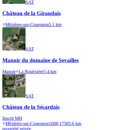
SAT
Château de la Giraudais
Mézières-sur-Couesnon
5.1
km
SAT
Manoir du domaine de Sevailles
Manoir
La Bouëxière
5.4
km
SAT
Château de la Sécardais
Inscrit MH
Mézières-sur-Couesnon
1608;1758
5.6
km
propriété privée