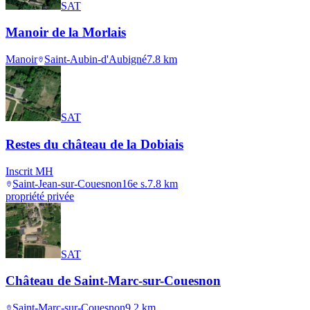
SAT
Manoir de la Morlais
Manoir
Saint-Aubin-d'Aubigné
7.8
km
SAT
Restes du château de la Dobiais
Inscrit MH
Saint-Jean-sur-Couesnon
16e s.
7.8
km
propriété privée
SAT
Château de Saint-Marc-sur-Couesnon
Saint-Marc-sur-Couesnon
9.2
km