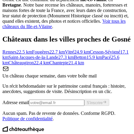
Bretagne
. Notre base recense les châteaux, manoirs, forteresses et
maisons fortes de toute la France, avec leurs dates de construction,
leur statut de protection (Monument Historique classé ou inscrit) et,
quand elles existent, des photos et notices officielles.
Voir tous les
châteaux du
Ille-et-Vilaine
.
Châteaux dans les villes proches de
Gosné
Rennes
22.5
km
Fougères
22.7
km
Vitré
24.9
km
Cesson-Sévigné
17.1
km
Saint-Jacques-de-la-Lande
27.3
km
Betton
15.9
km
Pacé
25.6
km
Châteaugiron
22.4
km
Chantepie
21.4
km
Un château chaque semaine, dans votre boîte mail
Un récit hebdomadaire sur le patrimoine castral français : histoire,
anecdotes, suggestions de visite. Désinscription en un clic.
Adresse email
S'inscrire
Aucun spam. Pas de revente de données. Conforme RGPD.
Politique de confidentialité
.