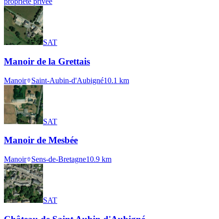
propriété privée
SAT
Manoir de la Grettais
Manoir
Saint-Aubin-d'Aubigné
10.1
km
SAT
Manoir de Mesbée
Manoir
Sens-de-Bretagne
10.9
km
SAT