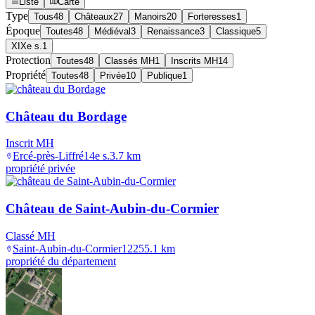
Liste
Carte
Type
Tous
48
Châteaux
27
Manoirs
20
Forteresses
1
Époque
Toutes
48
Médiéval
3
Renaissance
3
Classique
5
XIXe s.
1
Protection
Toutes
48
Classés MH
1
Inscrits MH
14
Propriété
Toutes
48
Privée
10
Publique
1
Château du Bordage
Inscrit MH
Ercé-près-Liffré
14e s.
3.7
km
propriété privée
Château de Saint-Aubin-du-Cormier
Classé MH
Saint-Aubin-du-Cormier
1225
5.1
km
propriété du département