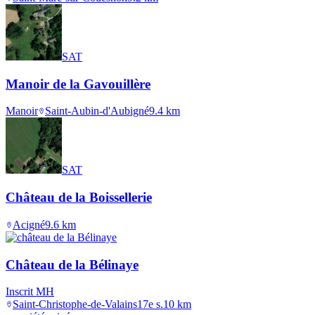
SAT
Manoir de la Gavouillère
Manoir
Saint-Aubin-d'Aubigné
9.4
km
SAT
Château de la Boissellerie
Acigné
9.6
km
Château de la Bélinaye
Inscrit MH
Saint-Christophe-de-Valains
17e s.
10
km