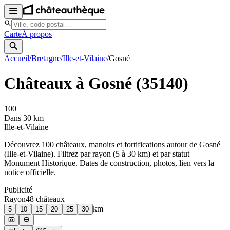
Carte
À propos
Accueil
/
Bretagne
/
Ille-et-Vilaine
/
Gosné
Châteaux à
Gosné
(
35140
)
100
Dans 30 km
Ille-et-Vilaine
Découvrez
100
château
x
, manoir
s
et fortifications autour de
Gosné
(
Ille-et-Vilaine
). Filtrez par rayon (5 à 30 km) et par statut
Monument Historique. Dates de construction, photos, lien vers la
notice officielle.
Publicité
Rayon
48
château
x
km
5
10
15
20
25
30