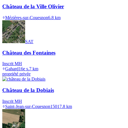
Château de la Ville Olivier
Mézières-sur-Couesnon
6.8
km
SAT
Château des Fontaines
Inscrit MH
Gahard
16e s.
7
km
propriété privée
Château de la Dobiais
Inscrit MH
Saint-Jean-sur-Couesnon
1501
7.8
km