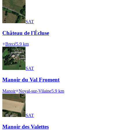
SAT
Château de l'Écluse
Brecé
5.9
km
SAT
Manoir du Val Froment
Manoir
Noyal-sur-Vilaine
5.9
km
SAT
Manoir des Valettes