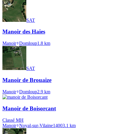
SAT
Manoir des Haies
Manoir
Domloup
1.8
km
SAT
Manoir de Brouaize
Manoir
Domloup
2.9
km
Manoir de Boisorcant
Classé MH
Manoir
Noyal-sur-Vilaine
1400
3.1
km