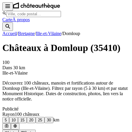
Carte
À propos
Accueil
/
Bretagne
/
Ille-et-Vilaine
/
Domloup
Châteaux à
Domloup
(
35410
)
100
Dans 30 km
Ille-et-Vilaine
Découvrez
100
château
x
, manoir
s
et fortifications autour de
Domloup
(
Ille-et-Vilaine
). Filtrez par rayon (5 à 30 km) et par statut
Monument Historique. Dates de construction, photos, lien vers la
notice officielle.
Publicité
Rayon
100
château
x
km
5
10
15
20
25
30