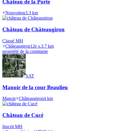
Château de la Porte
Nouvoitou
3.3
km
Château de Châteaugiron
Classé MH
Châteaugiron
12e s.
3.7
km
propriété de la commune
SAT
Manoir de la cour Beaulieu
Manoir
Châteaugiron
4
km
Château de Cucé
Inscrit MH