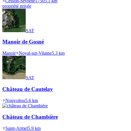
Cesson-Sévigné
1750
5.1
km
propriété privée
SAT
Manoir de Gosné
Manoir
Noyal-sur-Vilaine
5.3
km
SAT
Château de Cautelay
Nouvoitou
5.6
km
Château de Chambière
Saint-Armel
5.9
km