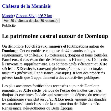
Château de la Monniais
Manoir
Cesson-Sévigné
6.2
km
Voir
20
château
x
de plus
(
80
restant
s
)
Publicité
Le patrimoine castral autour de
Domloup
On dénombre
100 châteaux, manoirs et fortifications
autour de
Domloup
. Cet ensemble se compose de 44 manoirs et logis
seigneuriaux, 40 châteaux, 16 forteresses, donjons et tours fortifiées.
Parmi eux,
4
classés au titre des Monuments Historiques,
10
inscrits
à l’Inventaire supplémentaire. Les édifices datés s’étendent du
XIIe
siècle
au
XIXe siècle
, couvrant plusieurs périodes architecturales
majeures (médiéval, Renaissance, classique).
8
sont des propriétés
privées tandis que
1
appartiennent à des collectivités publiques.
Les plus anciennes fortifications recensées autour de Domloup
remontent au
XIIe siècle
, période de l’essor des mottes castrales,
donjons et enceintes féodales qui structurent la défense du territoire.
Le patrimoine s’enrichit jusqu’au
XIXe siècle
, époque des grandes
restaurations historicistes et de la construction de châteaux néo-
Renaissance, néo-gothiques ou Belle Époque.