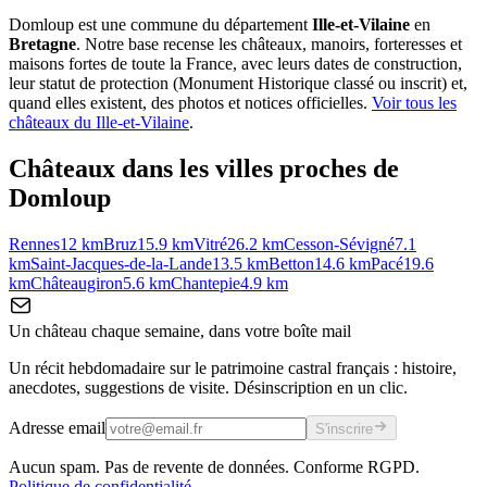
Domloup
est une commune du département
Ille-et-Vilaine
en
Bretagne
. Notre base recense les châteaux, manoirs, forteresses et
maisons fortes de toute la France, avec leurs dates de construction,
leur statut de protection (Monument Historique classé ou inscrit) et,
quand elles existent, des photos et notices officielles.
Voir tous les
châteaux du
Ille-et-Vilaine
.
Châteaux dans les villes proches de
Domloup
Rennes
12
km
Bruz
15.9
km
Vitré
26.2
km
Cesson-Sévigné
7.1
km
Saint-Jacques-de-la-Lande
13.5
km
Betton
14.6
km
Pacé
19.6
km
Châteaugiron
5.6
km
Chantepie
4.9
km
Un château chaque semaine, dans votre boîte mail
Un récit hebdomadaire sur le patrimoine castral français : histoire,
anecdotes, suggestions de visite. Désinscription en un clic.
Adresse email
S'inscrire
Aucun spam. Pas de revente de données. Conforme RGPD.
Politique de confidentialité
.