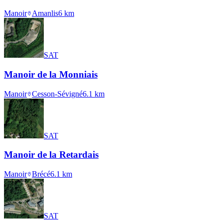
Manoir
Amanlis
6
km
SAT
Manoir de la Monniais
Manoir
Cesson-Sévigné
6.1
km
SAT
Manoir de la Retardais
Manoir
Brécé
6.1
km
SAT