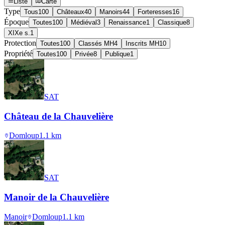
Liste
Carte
Type
Tous
100
Châteaux
40
Manoirs
44
Forteresses
16
Époque
Toutes
100
Médiéval
3
Renaissance
1
Classique
8
XIXe s.
1
Protection
Toutes
100
Classés MH
4
Inscrits MH
10
Propriété
Toutes
100
Privée
8
Publique
1
SAT
Château de la Chauvelière
Domloup
1.1
km
SAT
Manoir de la Chauvelière
Manoir
Domloup
1.1
km