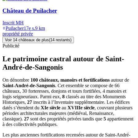
Château de Puilacher
Inscrit MH
Puilacher
17e s.
9
km
propriété privée
Voir
14
château
x
de plus
(
14
restant
s
)
Publicité
Le patrimoine castral autour de
Saint-
André-de-Sangonis
On dénombre
100 châteaux, manoirs et fortifications
autour de
Saint-André-de-Sangonis
. Cet ensemble se compose de 66
châteaux, 30 forteresses, donjons et tours fortifiées, 4 manoirs et
logis seigneuriaux. Parmi eux,
8
classés au titre des Monuments
Historiques,
27
inscrits à l’Inventaire supplémentaire. Les édifices
datés s’étendent du
XIe siècle
au
XVIIIe siècle
, couvrant plusieurs
périodes architecturales majeures (médiéval, Renaissance,
classique).
27
sont des propriétés privées tandis que
5
appartiennent
à des collectivités publiques.
Les plus anciennes fortifications recensées autour de Saint-André-