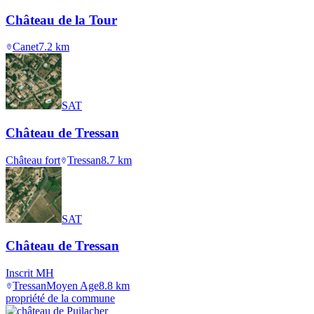
Château de la Tour
Canet
7.2
km
SAT
Château de Tressan
Château fort
Tressan
8.7
km
SAT
Château de Tressan
Inscrit MH
Tressan
Moyen Age
8.8
km
propriété de la commune