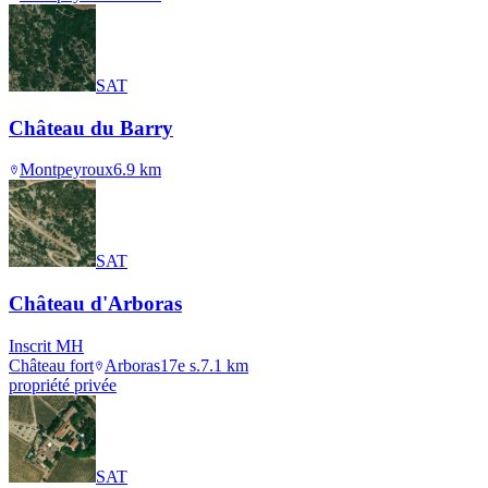
SAT
Château du Barry
Montpeyroux
6.9
km
SAT
Château d'Arboras
Inscrit MH
Château fort
Arboras
17e s.
7.1
km
propriété privée
SAT