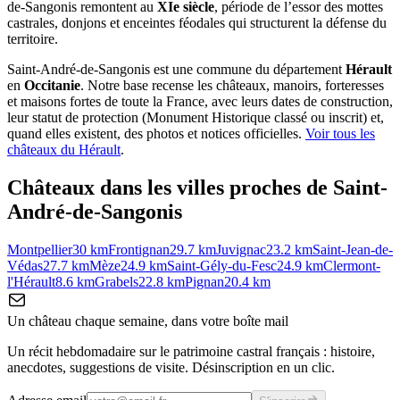
de-Sangonis remontent au
XIe siècle
, période de l’essor des mottes
castrales, donjons et enceintes féodales qui structurent la défense du
territoire.
Saint-André-de-Sangonis
est une commune du département
Hérault
en
Occitanie
. Notre base recense les châteaux, manoirs, forteresses
et maisons fortes de toute la France, avec leurs dates de construction,
leur statut de protection (Monument Historique classé ou inscrit) et,
quand elles existent, des photos et notices officielles.
Voir tous les
châteaux du
Hérault
.
Châteaux dans les villes proches de
Saint-
André-de-Sangonis
Montpellier
30
km
Frontignan
29.7
km
Juvignac
23.2
km
Saint-Jean-de-
Védas
27.7
km
Mèze
24.9
km
Saint-Gély-du-Fesc
24.9
km
Clermont-
l'Hérault
8.6
km
Grabels
22.8
km
Pignan
20.4
km
Un château chaque semaine, dans votre boîte mail
Un récit hebdomadaire sur le patrimoine castral français : histoire,
anecdotes, suggestions de visite. Désinscription en un clic.