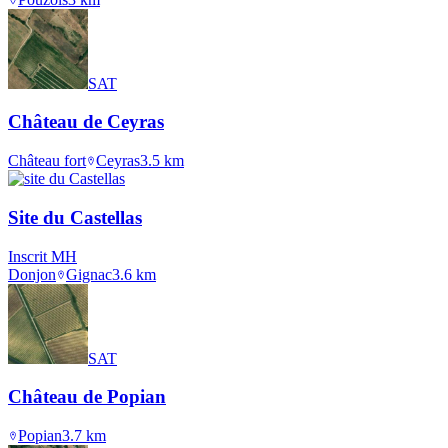
SAT
Château de Ceyras
Château fort
Ceyras
3.5
km
Site du Castellas
Inscrit MH
Donjon
Gignac
3.6
km
SAT
Château de Popian
Popian
3.7
km