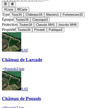
Liste
Carte
Type
Tous
34
Châteaux
18
Manoirs
1
Forteresses
15
Époque
Toutes
34
Classique
3
Protection
Toutes
34
Classés MH
1
Inscrits MH
9
Propriété
Toutes
34
Privée
6
Publique
2
SAT
Château de Larcade
Pouzols
3
km
SAT
Château de Pouzols
Pouzols
3
km