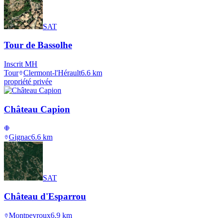
SAT
Tour de Bassolhe
Inscrit MH
Tour
Clermont-l'Hérault
6.6
km
propriété privée
Château Capion
Gignac
6.6
km
SAT
Château d'Esparrou
Montpeyroux
6.9
km