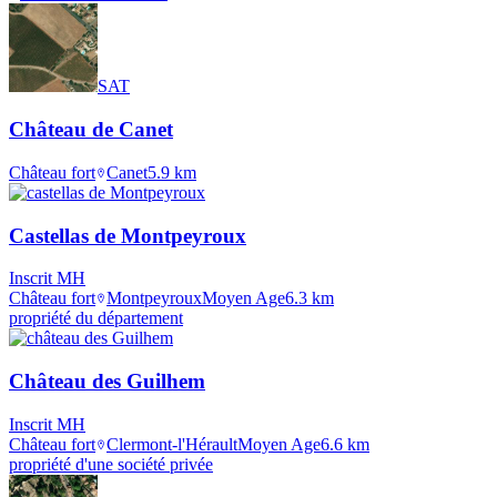
SAT
Château de Canet
Château fort
Canet
5.9
km
Castellas de Montpeyroux
Inscrit MH
Château fort
Montpeyroux
Moyen Age
6.3
km
propriété du département
Château des Guilhem
Inscrit MH
Château fort
Clermont-l'Hérault
Moyen Age
6.6
km
propriété d'une société privée