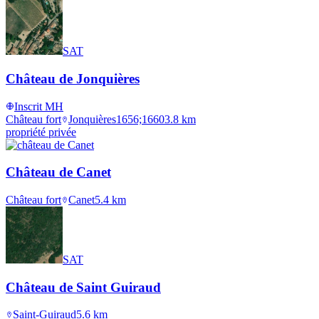
SAT
Château de Jonquières
Inscrit MH
Château fort
Jonquières
1656;1660
3.8
km
propriété privée
Château de Canet
Château fort
Canet
5.4
km
SAT
Château de Saint Guiraud
Saint-Guiraud
5.6
km