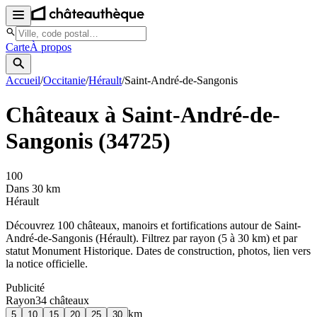
Carte
À propos
Accueil
/
Occitanie
/
Hérault
/
Saint-André-de-Sangonis
Châteaux à
Saint-André-de-
Sangonis
(
34725
)
100
Dans 30 km
Hérault
Découvrez
100
château
x
, manoir
s
et fortifications autour de
Saint-
André-de-Sangonis
(
Hérault
). Filtrez par rayon (5 à 30 km) et par
statut Monument Historique. Dates de construction, photos, lien vers
la notice officielle.
Publicité
Rayon
34
château
x
km
5
10
15
20
25
30