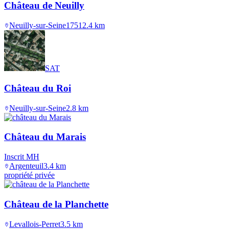
Château de Neuilly
Neuilly-sur-Seine
1751
2.4
km
SAT
Château du Roi
Neuilly-sur-Seine
2.8
km
Château du Marais
Inscrit MH
Argenteuil
3.4
km
propriété privée
Château de la Planchette
Levallois-Perret
3.5
km