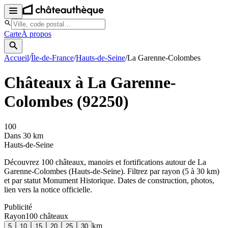
Carte
À propos
Accueil
/
Île-de-France
/
Hauts-de-Seine
/
La Garenne-Colombes
Châteaux à
La Garenne-
Colombes
(
92250
)
100
Dans 30 km
Hauts-de-Seine
Découvrez
100
château
x
, manoir
s
et fortifications autour de
La
Garenne-Colombes
(
Hauts-de-Seine
). Filtrez par rayon (5 à 30 km)
et par statut Monument Historique. Dates de construction, photos,
lien vers la notice officielle.
Publicité
Rayon
100
château
x
km
5
10
15
20
25
30