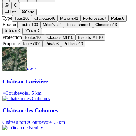
Liste
Carte
Type
Tous
100
Châteaux
46
Manoirs
41
Forteresses
7
Palais
6
Époque
Toutes
100
Médiéval
2
Renaissance
1
Classique
13
XIXe s.
9
XXe s.
2
Protection
Toutes
100
Classés MH
10
Inscrits MH
10
Propriété
Toutes
100
Privée
6
Publique
10
SAT
Château Larivière
Courbevoie
1.5
km
Château des Colonnes
Château fort
Courbevoie
1.5
km