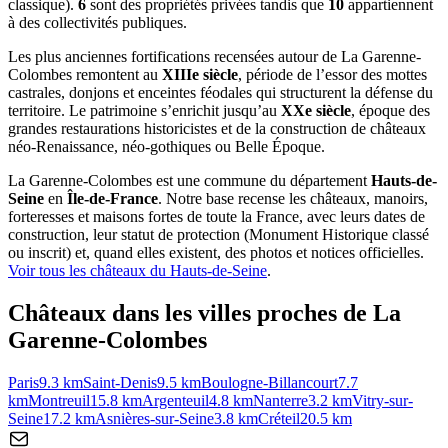
classique).
6
sont des propriétés privées tandis que
10
appartiennent
à des collectivités publiques.
Les plus anciennes fortifications recensées autour de La Garenne-
Colombes remontent au
XIIIe siècle
, période de l’essor des mottes
castrales, donjons et enceintes féodales qui structurent la défense du
territoire. Le patrimoine s’enrichit jusqu’au
XXe siècle
, époque des
grandes restaurations historicistes et de la construction de châteaux
néo-Renaissance, néo-gothiques ou Belle Époque.
La Garenne-Colombes
est une commune du département
Hauts-de-
Seine
en
Île-de-France
. Notre base recense les châteaux, manoirs,
forteresses et maisons fortes de toute la France, avec leurs dates de
construction, leur statut de protection (Monument Historique classé
ou inscrit) et, quand elles existent, des photos et notices officielles.
Voir tous les châteaux du
Hauts-de-Seine
.
Châteaux dans les villes proches de
La
Garenne-Colombes
Paris
9.3
km
Saint-Denis
9.5
km
Boulogne-Billancourt
7.7
km
Montreuil
15.8
km
Argenteuil
4.8
km
Nanterre
3.2
km
Vitry-sur-
Seine
17.2
km
Asnières-sur-Seine
3.8
km
Créteil
20.5
km