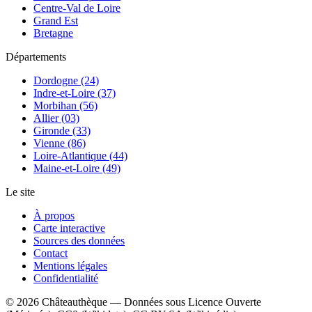
Centre-Val de Loire
Grand Est
Bretagne
Départements
Dordogne (24)
Indre-et-Loire (37)
Morbihan (56)
Allier (03)
Gironde (33)
Vienne (86)
Loire-Atlantique (44)
Maine-et-Loire (49)
Le site
À propos
Carte interactive
Sources des données
Contact
Mentions légales
Confidentialité
©
2026
Châteauthèque — Données sous Licence Ouverte