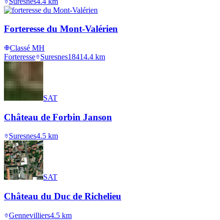
Suresnes
4.4
km
Forteresse du Mont-Valérien
Classé MH
Forteresse
Suresnes
1841
4.4
km
SAT
Château de Forbin Janson
Suresnes
4.5
km
SAT
Château du Duc de Richelieu
Gennevilliers
4.5
km