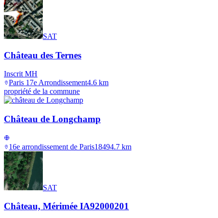
SAT
Château des Ternes
Inscrit MH
Paris 17e Arrondissement
4.6
km
propriété de la commune
Château de Longchamp
16e arrondissement de Paris
1849
4.7
km
SAT
Château, Mérimée IA92000201