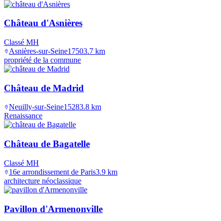
Château d'Asnières
Classé MH
Asnières-sur-Seine
1750
3.7
km
propriété de la commune
Château de Madrid
Neuilly-sur-Seine
1528
3.8
km
Renaissance
Château de Bagatelle
Classé MH
16e arrondissement de Paris
3.9
km
architecture néoclassique
Pavillon d'Armenonville