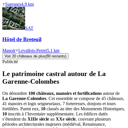
Suresnes
4.9
km
SAT
Hôtel de Breteuil
Manoir
Levallois-Perret
5.1
km
Voir
20
château
x
de plus
(
80
restant
s
)
Publicité
Le patrimoine castral autour de
La
Garenne-Colombes
On dénombre
100 châteaux, manoirs et fortifications
autour de
La Garenne-Colombes
. Cet ensemble se compose de 45 châteaux,
41 manoirs et logis seigneuriaux, 7 forteresses, donjons et tours
fortifiées. Parmi eux,
10
classés au titre des Monuments Historiques,
10
inscrits à l’Inventaire supplémentaire. Les édifices datés
s’étendent du
XIIIe siècle
au
XXe siècle
, couvrant plusieurs
périodes architecturales majeures (médiéval, Renaissance,