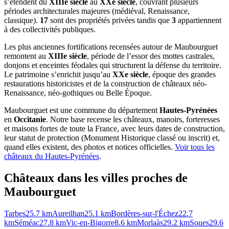
s’étendent du
XIIIe siècle
au
XXe siècle
, couvrant plusieurs
périodes architecturales majeures (médiéval, Renaissance,
classique).
17
sont des propriétés privées tandis que
3
appartiennent
à des collectivités publiques.
Les plus anciennes fortifications recensées autour de Maubourguet
remontent au
XIIIe siècle
, période de l’essor des mottes castrales,
donjons et enceintes féodales qui structurent la défense du territoire.
Le patrimoine s’enrichit jusqu’au
XXe siècle
, époque des grandes
restaurations historicistes et de la construction de châteaux néo-
Renaissance, néo-gothiques ou Belle Époque.
Maubourguet
est une commune du département
Hautes-Pyrénées
en
Occitanie
. Notre base recense les châteaux, manoirs, forteresses
et maisons fortes de toute la France, avec leurs dates de construction,
leur statut de protection (Monument Historique classé ou inscrit) et,
quand elles existent, des photos et notices officielles.
Voir tous les
châteaux du
Hautes-Pyrénées
.
Châteaux dans les villes proches de
Maubourguet
Tarbes
25.7
km
Aureilhan
25.1
km
Bordères-sur-l'Échez
22.7
km
Séméac
27.8
km
Vic-en-Bigorre
8.6
km
Morlaàs
29.2
km
Soues
29.6