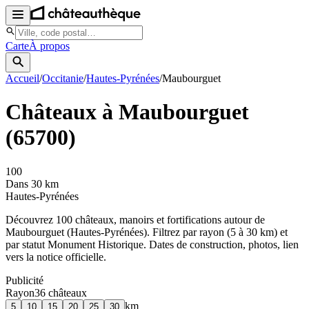
Carte
À propos
Accueil
/
Occitanie
/
Hautes-Pyrénées
/
Maubourguet
Châteaux à
Maubourguet
(
65700
)
100
Dans 30 km
Hautes-Pyrénées
Découvrez
100
château
x
, manoir
s
et fortifications autour de
Maubourguet
(
Hautes-Pyrénées
). Filtrez par rayon (5 à 30 km) et
par statut Monument Historique. Dates de construction, photos, lien
vers la notice officielle.
Publicité
Rayon
36
château
x
km
5
10
15
20
25
30