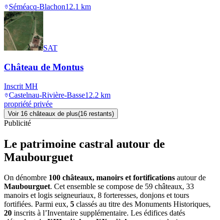
Séméacq-Blachon
12.1
km
SAT
Château de Montus
Inscrit MH
Castelnau-Rivière-Basse
12.2
km
propriété privée
Voir
16
château
x
de plus
(
16
restant
s
)
Publicité
Le patrimoine castral autour de
Maubourguet
On dénombre
100 châteaux, manoirs et fortifications
autour de
Maubourguet
. Cet ensemble se compose de 59 châteaux, 33
manoirs et logis seigneuriaux, 8 forteresses, donjons et tours
fortifiées. Parmi eux,
5
classés au titre des Monuments Historiques,
20
inscrits à l’Inventaire supplémentaire. Les édifices datés