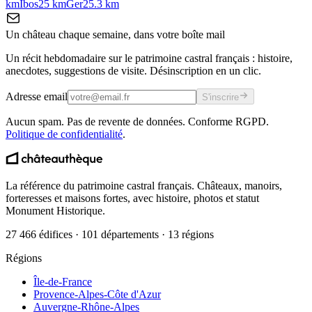
km
Ibos
25
km
Ger
25.3
km
Un château chaque semaine, dans votre boîte mail
Un récit hebdomadaire sur le patrimoine castral français : histoire,
anecdotes, suggestions de visite. Désinscription en un clic.
Adresse email
S'inscrire
Aucun spam. Pas de revente de données. Conforme RGPD.
Politique de confidentialité
.
La référence du patrimoine castral français. Châteaux, manoirs,
forteresses et maisons fortes, avec histoire, photos et statut
Monument Historique.
27 466 édifices · 101 départements · 13 régions
Régions
Île-de-France
Provence-Alpes-Côte d'Azur
Auvergne-Rhône-Alpes