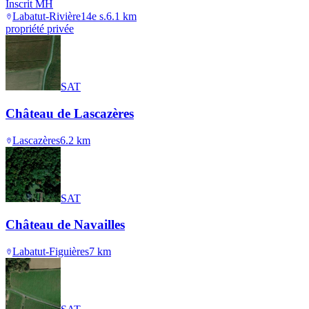
Inscrit MH
Labatut-Rivière
14e s.
6.1
km
propriété privée
SAT
Château de Lascazères
Lascazères
6.2
km
SAT
Château de Navailles
Labatut-Figuières
7
km