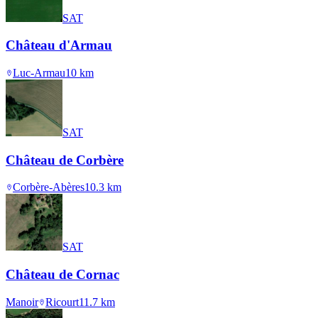
SAT
Château d'Armau
Luc-Armau
10
km
SAT
Château de Corbère
Corbère-Abères
10.3
km
SAT
Château de Cornac
Manoir
Ricourt
11.7
km