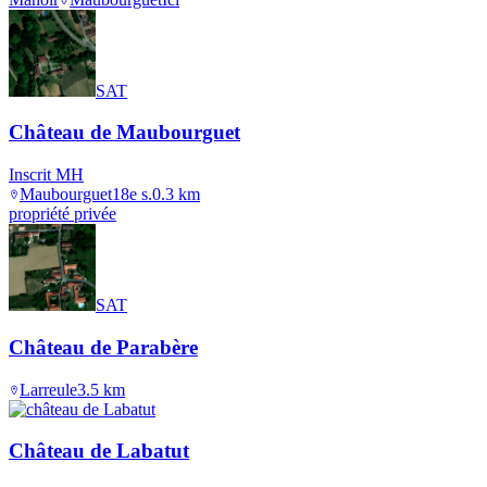
SAT
Château de Maubourguet
Inscrit MH
Maubourguet
18e s.
0.3
km
propriété privée
SAT
Château de Parabère
Larreule
3.5
km
Château de Labatut