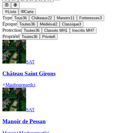
Liste
Carte
Type
Tous
36
Châteaux
22
Manoirs
11
Forteresses
3
Époque
Toutes
36
Médiéval
2
Classique
3
Protection
Toutes
36
Classés MH
1
Inscrits MH
7
Propriété
Toutes
36
Privée
6
SAT
Château Saint Girons
Maubourguet
Ici
SAT
Manoir de Pessan
Manoir
Maubourguet
Ici