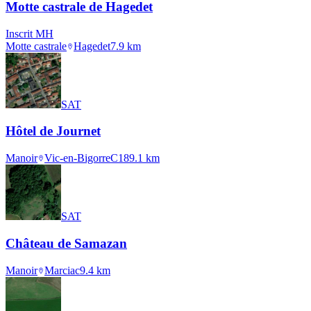
Motte castrale de Hagedet
Inscrit MH
Motte castrale
Hagedet
7.9
km
SAT
Hôtel de Journet
Manoir
Vic-en-Bigorre
C18
9.1
km
SAT
Château de Samazan
Manoir
Marciac
9.4
km