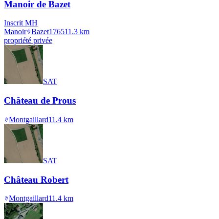
Manoir de Bazet
Inscrit MH
Manoir
Bazet
1765
11.3
km
propriété privée
SAT
Château de Prous
Montgaillard
11.4
km
SAT
Château Robert
Montgaillard
11.4
km