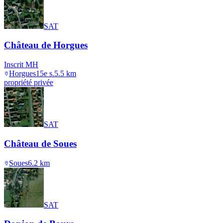
SAT
Château de Horgues
Inscrit MH
Horgues
15e s.
5.5
km
propriété privée
SAT
Château de Soues
Soues
6.2
km
SAT