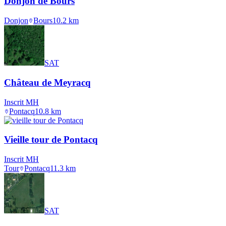
Donjon de Bours
Donjon
Bours
10.2
km
SAT
Château de Meyracq
Inscrit MH
Pontacq
10.8
km
Vieille tour de Pontacq
Inscrit MH
Tour
Pontacq
11.3
km
SAT