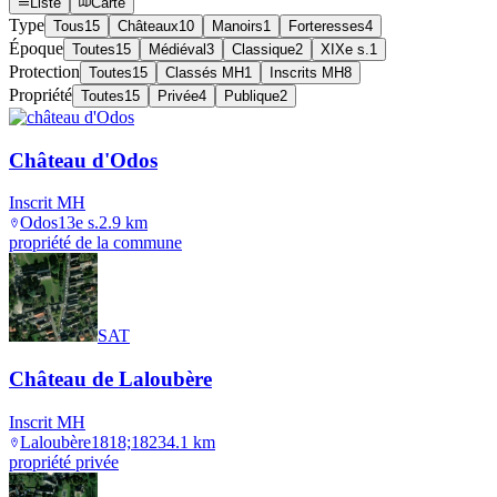
Liste
Carte
Type
Tous
15
Châteaux
10
Manoirs
1
Forteresses
4
Époque
Toutes
15
Médiéval
3
Classique
2
XIXe s.
1
Protection
Toutes
15
Classés MH
1
Inscrits MH
8
Propriété
Toutes
15
Privée
4
Publique
2
Château d'Odos
Inscrit MH
Odos
13e s.
2.9
km
propriété de la commune
SAT
Château de Laloubère
Inscrit MH
Laloubère
1818;1823
4.1
km
propriété privée