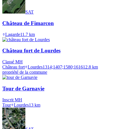
SAT
Château de Fimarcon
Lagarde
11.7
km
Château fort de Lourdes
Classé MH
Château fort
Lourdes
1314;1407;1580;1616
12.8
km
propriété de la commune
Tour de Garnavie
Inscrit MH
Tour
Lourdes
13
km