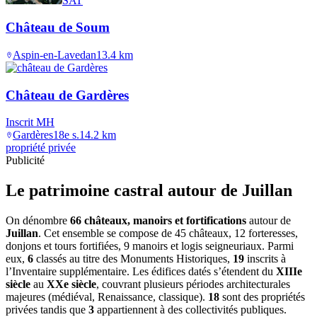
SAT
Château de Soum
Aspin-en-Lavedan
13.4
km
Château de Gardères
Inscrit MH
Gardères
18e s.
14.2
km
propriété privée
Publicité
Le patrimoine castral autour de
Juillan
On dénombre
66 châteaux, manoirs et fortifications
autour de
Juillan
. Cet ensemble se compose de 45 châteaux, 12 forteresses,
donjons et tours fortifiées, 9 manoirs et logis seigneuriaux. Parmi
eux,
6
classés au titre des Monuments Historiques,
19
inscrits à
l’Inventaire supplémentaire. Les édifices datés s’étendent du
XIIIe
siècle
au
XXe siècle
, couvrant plusieurs périodes architecturales
majeures (médiéval, Renaissance, classique).
18
sont des propriétés
privées tandis que
3
appartiennent à des collectivités publiques.