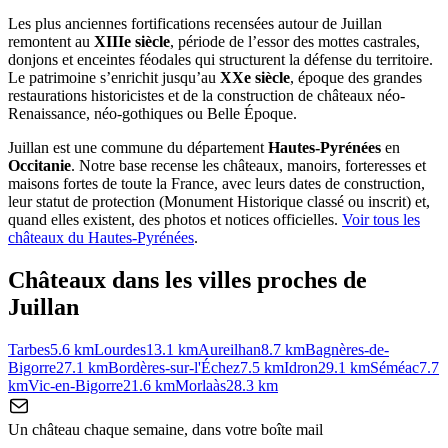
Les plus anciennes fortifications recensées autour de Juillan
remontent au
XIIIe siècle
, période de l’essor des mottes castrales,
donjons et enceintes féodales qui structurent la défense du territoire.
Le patrimoine s’enrichit jusqu’au
XXe siècle
, époque des grandes
restaurations historicistes et de la construction de châteaux néo-
Renaissance, néo-gothiques ou Belle Époque.
Juillan
est une commune du département
Hautes-Pyrénées
en
Occitanie
. Notre base recense les châteaux, manoirs, forteresses et
maisons fortes de toute la France, avec leurs dates de construction,
leur statut de protection (Monument Historique classé ou inscrit) et,
quand elles existent, des photos et notices officielles.
Voir tous les
châteaux du
Hautes-Pyrénées
.
Châteaux dans les villes proches de
Juillan
Tarbes
5.6
km
Lourdes
13.1
km
Aureilhan
8.7
km
Bagnères-de-
Bigorre
27.1
km
Bordères-sur-l'Échez
7.5
km
Idron
29.1
km
Séméac
7.7
km
Vic-en-Bigorre
21.6
km
Morlaàs
28.3
km
Un château chaque semaine, dans votre boîte mail