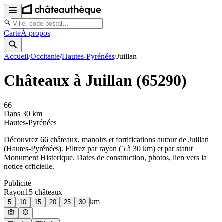
Carte
À propos
Accueil
/
Occitanie
/
Hautes-Pyrénées
/
Juillan
Châteaux à
Juillan
(
65290
)
66
Dans 30 km
Hautes-Pyrénées
Découvrez
66
château
x
, manoir
s
et fortifications autour de
Juillan
(
Hautes-Pyrénées
). Filtrez par rayon (5 à 30 km) et par statut
Monument Historique. Dates de construction, photos, lien vers la
notice officielle.
Publicité
Rayon
15
château
x
km
5
10
15
20
25
30