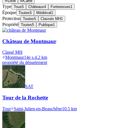
Liste
Carte
Type
Tous
5
Châteaux
4
Forteresses
1
Époque
Toutes
5
Médiéval
1
Protection
Toutes
5
Classés MH
1
Propriété
Toutes
5
Publique
1
Château de Montmaur
Classé MH
Montmaur
14e s.
4.2
km
propriété du département
SAT
Tour de la Rochette
Tour
Saint-Julien-en-Beauchêne
10.5
km