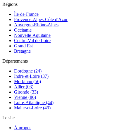
Régions
Île-de-France
Provence-Alpes-Côte d'Azur
Auvergne-Rhône-Alpes
Occitanie
Nouvelle-Aquitaine
Centre-Val de Loire
Grand Est
Bretagne
Départements
Dordogne (24)
Indre-et-Loire (37)
Morbihan (56)
Allier (03)
Gironde (33)
Vienne (86)
Loire-Atlantique (44)
Maine-et-Loire (49)
Le site
À propos