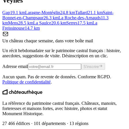
Veynes
Gap
19.1
km
Laragne-Montéglin
24.8
km
Tallard
21.1
km
Saint-
Bonnet-en-Champsaur
26.3
km
La Roche-des-Arnauds
11.3
km
Mens
28.5
km
La Saulce
20.6
km
Serres
17.5
km
La
Freissinouse
14.7
km
Un château chaque semaine, dans votre boîte mail
Un récit hebdomadaire sur le patrimoine castral français : histoire,
anecdotes, suggestions de visite. Désinscription en un clic.
Adresse email
S'inscrire
Aucun spam. Pas de revente de données. Conforme RGPD.
Politique de confidentialité
.
La référence du patrimoine castral français. Châteaux, manoirs,
forteresses et maisons fortes, avec histoire, photos et statut
Monument Historique.
27 466 édifices · 101 départements · 13 régions