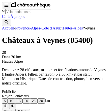
Carte
À propos
Accueil
/
Provence-Alpes-Côte d'Azur
/
Hautes-Alpes
/
Veynes
Châteaux à
Veynes
(
05400
)
28
Dans 30 km
Hautes-Alpes
Découvrez
28
château
x
, manoir
s
et fortifications autour de
Veynes
(
Hautes-Alpes
). Filtrez par rayon (5 à 30 km) et par statut
Monument Historique. Dates de construction, photos, lien vers la
notice officielle.
Publicité
Rayon
5
château
x
km
5
10
15
20
25
30