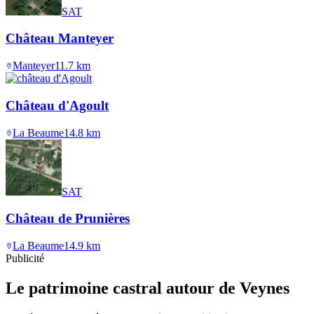
SAT
Château Manteyer
Manteyer
11.7
km
Château d'Agoult
La Beaume
14.8
km
SAT
Château de Prunières
La Beaume
14.9
km
Publicité
Le patrimoine castral autour de
Veynes