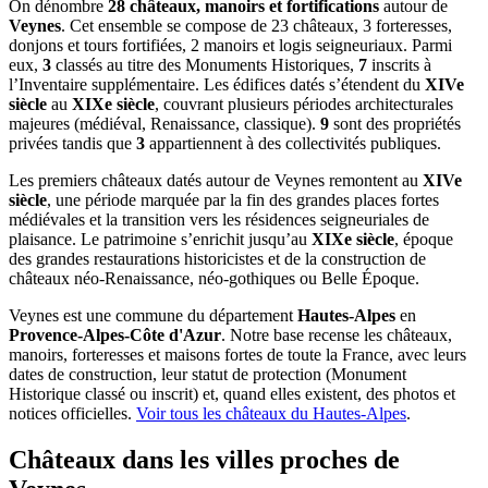
On dénombre
28 châteaux, manoirs et fortifications
autour de
Veynes
. Cet ensemble se compose de 23 châteaux, 3 forteresses,
donjons et tours fortifiées, 2 manoirs et logis seigneuriaux. Parmi
eux,
3
classés au titre des Monuments Historiques,
7
inscrits à
l’Inventaire supplémentaire. Les édifices datés s’étendent du
XIVe
siècle
au
XIXe siècle
, couvrant plusieurs périodes architecturales
majeures (médiéval, Renaissance, classique).
9
sont des propriétés
privées tandis que
3
appartiennent à des collectivités publiques.
Les premiers châteaux datés autour de Veynes remontent au
XIVe
siècle
, une période marquée par la fin des grandes places fortes
médiévales et la transition vers les résidences seigneuriales de
plaisance. Le patrimoine s’enrichit jusqu’au
XIXe siècle
, époque
des grandes restaurations historicistes et de la construction de
châteaux néo-Renaissance, néo-gothiques ou Belle Époque.
Veynes
est une commune du département
Hautes-Alpes
en
Provence-Alpes-Côte d'Azur
. Notre base recense les châteaux,
manoirs, forteresses et maisons fortes de toute la France, avec leurs
dates de construction, leur statut de protection (Monument
Historique classé ou inscrit) et, quand elles existent, des photos et
notices officielles.
Voir tous les châteaux du
Hautes-Alpes
.
Châteaux dans les villes proches de