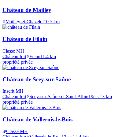
Château de Mailley
Mailley-et-Chazelot
10.5
km
Château de Filain
Classé MH
Château fort
Filain
11.4
km
propriété privée
Château de Scey-sur-Saône
Inscrit MH
Château fort
Scey-sur-Saône-et-Saint-Albin
19e s.
13
km
propriété privée
Château de Vallerois-le-Bois
Classé MH
Château fort
Vallerois-le-Bois
12e s.
14.4
km