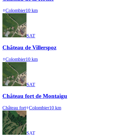
Colombier
10
km
SAT
Château de Villerspoz
Colombier
10
km
SAT
Château fort de Montaigu
Château fort
Colombier
10
km
SAT