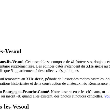
ès-Vesoul
ans-lès-Vesoul
. Cet ensemble se compose de 41 forteresses, donjons et 
ventaire supplémentaire. Les édifices datés s’étendent du
XIIe siècle
au
dis que
5
appartiennent à des collectivités publiques.
soul remontent au
XIIe siècle
, période de l’essor des mottes castrales, do
rations historicistes et de la construction de châteaux néo-Renaissance
en
Bourgogne-Franche-Comté
. Notre base recense les châteaux, manoi
 inscrit) et, quand elles existent, des photos et notices officielles.
Voi
s-lès-Vesoul