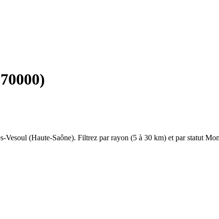
(
70000
)
ès-Vesoul
(
Haute-Saône
). Filtrez par rayon (5 à 30 km) et par statut Mo