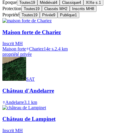
Époque
Toutes
19
Médiéval
4
Classique
4
XIXe s.
1
Protection
Toutes
19
Classés MH
2
Inscrits MH
8
Propriété
Toutes
19
Privée
9
Publique
1
Maison forte de Chariez
Inscrit MH
Maison forte
Chariez
14e s.
2.4
km
propriété privée
SAT
Château d'Andelarre
Andelarre
3.1
km
Château de Lampinet
Inscrit MH