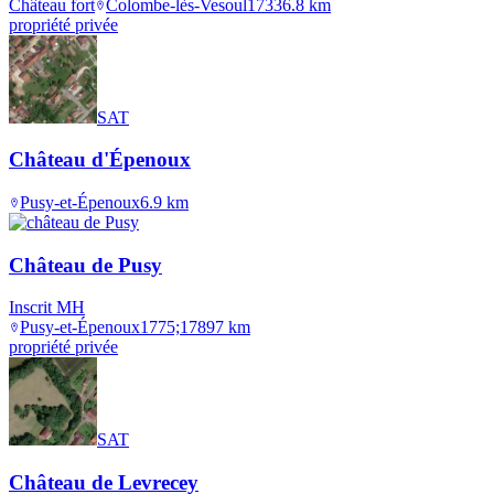
Château fort
Colombe-lès-Vesoul
1733
6.8
km
propriété privée
SAT
Château d'Épenoux
Pusy-et-Épenoux
6.9
km
Château de Pusy
Inscrit MH
Pusy-et-Épenoux
1775;1789
7
km
propriété privée
SAT
Château de Levrecey