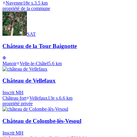
Navenne
18e s.
3.5
km
propriété de la commune
SAT
Château de la Tour Baignotte
Manoir
Velle-le-Châtel
5.6
km
Château de Vellefaux
Inscrit MH
Château fort
Vellefaux
13e s.
6.6
km
propriété privée
Château de Colombe-lès-Vesoul
Inscrit MH