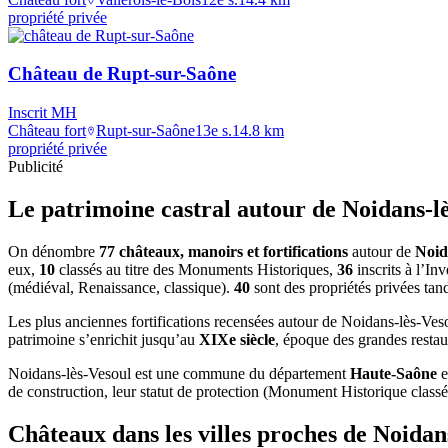
propriété privée
Château de Rupt-sur-Saône
Inscrit MH
Château fort
Rupt-sur-Saône
13e s.
14.8
km
propriété privée
Publicité
Le patrimoine castral autour de
Noidans-l
On dénombre
77 châteaux, manoirs et fortifications
autour de
Noid
eux,
10
classés au titre des Monuments Historiques,
36
inscrits à l’In
(médiéval, Renaissance, classique).
40
sont des propriétés privées tan
Les plus anciennes fortifications recensées autour de Noidans-lès-Ve
patrimoine s’enrichit jusqu’au
XIXe siècle
, époque des grandes restau
Noidans-lès-Vesoul
est une commune du département
Haute-Saône
de construction, leur statut de protection (Monument Historique classé ou
Châteaux dans les villes proches de
Noidan