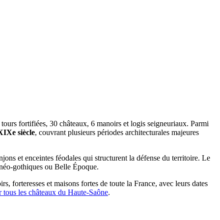
tours fortifiées, 30 châteaux, 6 manoirs et logis seigneuriaux. Parmi
XIXe siècle
, couvrant plusieurs périodes architecturales majeures
njons et enceintes féodales qui structurent la défense du territoire. Le
, néo-gothiques ou Belle Époque.
rs, forteresses et maisons fortes de toute la France, avec leurs dates
r tous les châteaux du
Haute-Saône
.