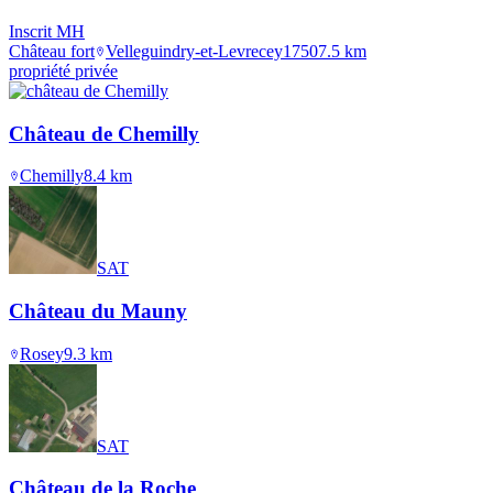
Inscrit MH
Château fort
Velleguindry-et-Levrecey
1750
7.5
km
propriété privée
Château de Chemilly
Chemilly
8.4
km
SAT
Château du Mauny
Rosey
9.3
km
SAT
Château de la Roche