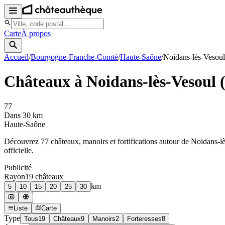
Carte
À propos
Accueil
/
Bourgogne-Franche-Comté
/
Haute-Saône
/
Noidans-lès-Vesoul
Châteaux à
Noidans-lès-Vesoul
77
Dans 30 km
Haute-Saône
Découvrez
77
château
x
, manoir
s
et fortifications autour de
Noidans-l
officielle.
Publicité
Rayon
19
château
x
km
5
10
15
20
25
30
Liste
Carte
Type
Tous
19
Châteaux
9
Manoirs
2
Forteresses
8