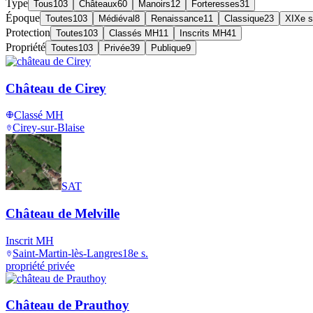
Type
Tous
103
Châteaux
60
Manoirs
12
Forteresses
31
Époque
Toutes
103
Médiéval
8
Renaissance
11
Classique
23
XIXe s
Protection
Toutes
103
Classés MH
11
Inscrits MH
41
Propriété
Toutes
103
Privée
39
Publique
9
Château de Cirey
Classé MH
Cirey-sur-Blaise
SAT
Château de Melville
Inscrit MH
Saint-Martin-lès-Langres
18e s.
propriété privée
Château de Prauthoy