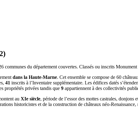
2
)
26
communes du département couvertes. Classés ou inscrits Monument His
tement
dans la Haute-Marne
. Cet ensemble se compose de 60 châteaux, 
es,
41
inscrits à l’Inventaire supplémentaire. Les édifices datés s’étende
es propriétés privées tandis que
9
appartiennent à des collectivités publi
emontent au
XIe siècle
, période de l’essor des mottes castrales, donjons e
rations historicistes et de la construction de châteaux néo-Renaissance