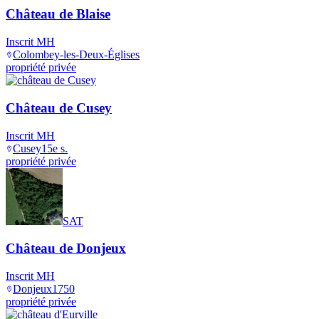
Château de Blaise
Inscrit MH
Colombey-les-Deux-Églises
propriété privée
Château de Cusey
Inscrit MH
Cusey
15e s.
propriété privée
SAT
Château de Donjeux
Inscrit MH
Donjeux
1750
propriété privée