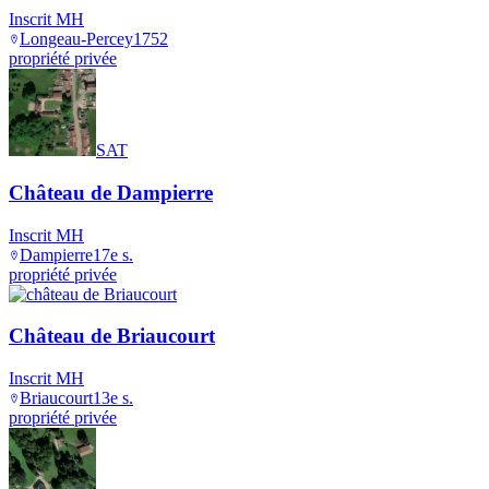
Inscrit MH
Longeau-Percey
1752
propriété privée
SAT
Château de Dampierre
Inscrit MH
Dampierre
17e s.
propriété privée
Château de Briaucourt
Inscrit MH
Briaucourt
13e s.
propriété privée