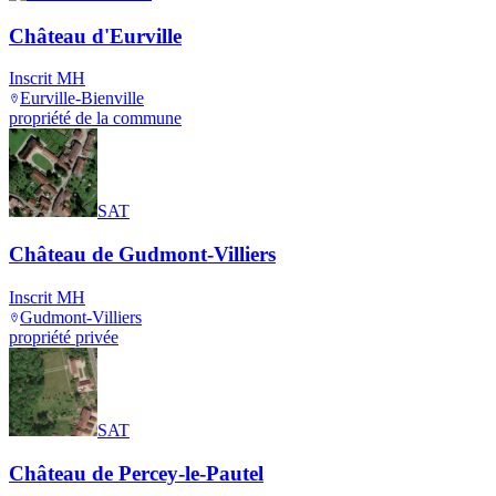
Château d'Eurville
Inscrit MH
Eurville-Bienville
propriété de la commune
SAT
Château de Gudmont-Villiers
Inscrit MH
Gudmont-Villiers
propriété privée
SAT
Château de Percey-le-Pautel