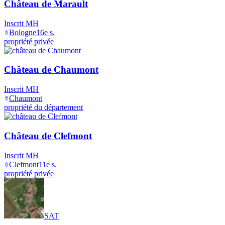
Château de Marault
Inscrit MH
Bologne
16e s.
propriété privée
Château de Chaumont
Inscrit MH
Chaumont
propriété du département
Château de Clefmont
Inscrit MH
Clefmont
11e s.
propriété privée
SAT