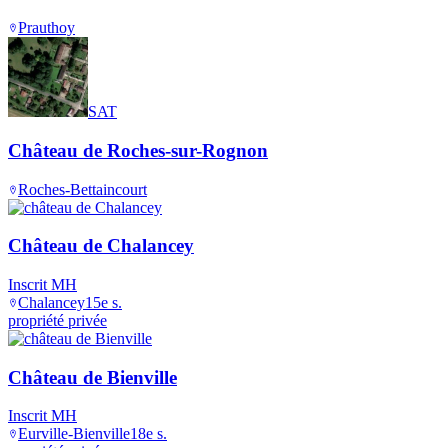
Prauthoy
SAT
Château de Roches-sur-Rognon
Roches-Bettaincourt
Château de Chalancey
Inscrit MH
Chalancey
15e s.
propriété privée
Château de Bienville
Inscrit MH
Eurville-Bienville
18e s.