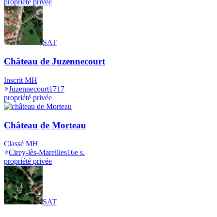
propriété privée
SAT
Château de Juzennecourt
Inscrit MH
Juzennecourt
1717
propriété privée
Château de Morteau
Classé MH
Cirey-lès-Mareilles
16e s.
propriété privée
SAT