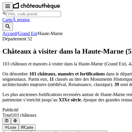
Carte
À propos
Accueil
/
Grand Est
/
Haute-Marne
Département
52
Châteaux à visiter
dans la Haute-Marne
(
5
103
châteaux et manoirs à visiter
dans la Haute-Marne
(Grand Est)
.
4
On dénombre
103 châteaux, manoirs et fortifications
dans le dépar
seigneuriaux. Parmi eux,
11
classés au titre des Monuments Historiqu
architecturales majeures (médiéval, Renaissance, classique).
39
sont d
Les plus anciennes fortifications recensées autour de Haute-Marne r
patrimoine s’enrichit jusqu’au
XIXe siècle
, époque des grandes restau
Publicité
Total
103
château
x
Liste
Carte