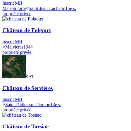
Inscrit MH
Maison forte
Saint-Jean-Lachalm
15e s.
propriété privée
Château de Folgoux
Inscrit MH
Malvières
1344
propriété privée
SAT
Château de Servières
Inscrit MH
Saint-Didier-sur-Doulon
13e s.
propriété privée
Château de Torsiac