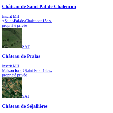
Château de Saint-Pal-de-Chalencon
Inscrit MH
Saint-Pal-de-Chalencon
15e s.
propriété privée
SAT
Château de Pralas
Inscrit MH
Maison forte
Saint-Front
14e s.
propriété privée
SAT
Château de Séjallières