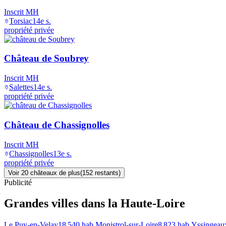
Inscrit MH
Torsiac
14e s.
propriété privée
Château de Soubrey
Inscrit MH
Salettes
14e s.
propriété privée
Château de Chassignolles
Inscrit MH
Chassignolles
13e s.
propriété privée
Voir
20
château
x
de plus
(
152
restant
s
)
Publicité
Grandes villes
dans la Haute-Loire
Le Puy-en-Velay
18 540
hab.
Monistrol-sur-Loire
8 823
hab.
Yssingeau