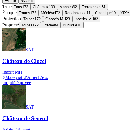
Liste
Carte
Type
Tous
172
Châteaux
109
Manoirs
32
Forteresses
31
Époque
Toutes
172
Médiéval
72
Renaissance
11
Classique
10
XIXe 
Protection
Toutes
172
Classés MH
23
Inscrits MH
82
Propriété
Toutes
172
Privée
84
Publique
10
SAT
Château de Cluzel
Inscrit MH
Mazeyrat-d'Allier
17e s.
propriété privée
SAT
Château de Seneuil
Saint-Vincent