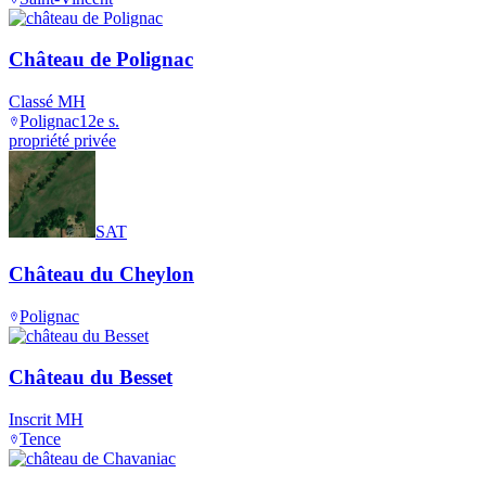
Château de Polignac
Classé MH
Polignac
12e s.
propriété privée
SAT
Château du Cheylon
Polignac
Château du Besset
Inscrit MH
Tence