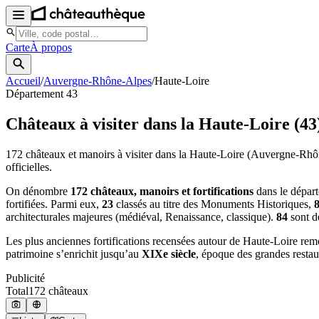
Carte
À propos
Accueil
/
Auvergne-Rhône-Alpes
/
Haute-Loire
Département
43
Châteaux à visiter
dans la Haute-Loire
(
43
172
châteaux et manoirs à visiter
dans la Haute-Loire
(Auvergne-Rhô
officielles.
On dénombre
172 châteaux, manoirs et fortifications
dans le dépar
fortifiées. Parmi eux,
23
classés au titre des Monuments Historiques,
architecturales majeures (médiéval, Renaissance, classique).
84
sont d
Les plus anciennes fortifications recensées autour de Haute-Loire re
patrimoine s’enrichit jusqu’au
XIXe siècle
, époque des grandes restau
Publicité
Total
172
château
x