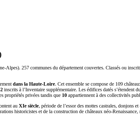
)
ne-Alpes)
.
257
communes du département couvertes. Classés ou inscrits
tement
dans la Haute-Loire
. Cet ensemble se compose de 109 châteaux,
82
inscrits à l’Inventaire supplémentaire. Les édifices datés s’étendent d
es propriétés privées tandis que
10
appartiennent à des collectivités pub
montent au
XIe siècle
, période de l’essor des mottes castrales, donjons et 
rations historicistes et de la construction de châteaux néo-Renaissance