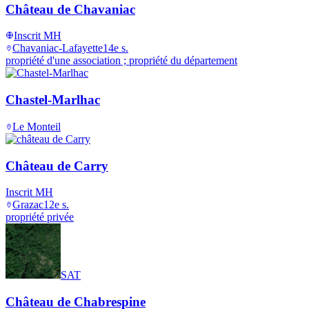
Château de Chavaniac
Inscrit MH
Chavaniac-Lafayette
14e s.
propriété d'une association ; propriété du département
Chastel-Marlhac
Le Monteil
Château de Carry
Inscrit MH
Grazac
12e s.
propriété privée
SAT
Château de Chabrespine