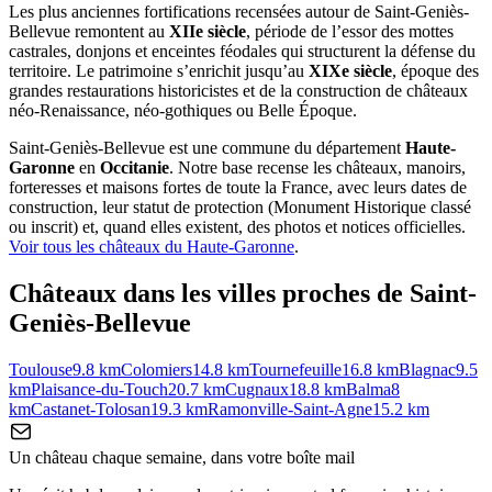
Les plus anciennes fortifications recensées autour de Saint-Geniès-
Bellevue remontent au
XIIe siècle
, période de l’essor des mottes
castrales, donjons et enceintes féodales qui structurent la défense du
territoire. Le patrimoine s’enrichit jusqu’au
XIXe siècle
, époque des
grandes restaurations historicistes et de la construction de châteaux
néo-Renaissance, néo-gothiques ou Belle Époque.
Saint-Geniès-Bellevue
est une commune du département
Haute-
Garonne
en
Occitanie
. Notre base recense les châteaux, manoirs,
forteresses et maisons fortes de toute la France, avec leurs dates de
construction, leur statut de protection (Monument Historique classé
ou inscrit) et, quand elles existent, des photos et notices officielles.
Voir tous les châteaux du
Haute-Garonne
.
Châteaux dans les villes proches de
Saint-
Geniès-Bellevue
Toulouse
9.8
km
Colomiers
14.8
km
Tournefeuille
16.8
km
Blagnac
9.5
km
Plaisance-du-Touch
20.7
km
Cugnaux
18.8
km
Balma
8
km
Castanet-Tolosan
19.3
km
Ramonville-Saint-Agne
15.2
km
Un château chaque semaine, dans votre boîte mail