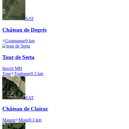
SAT
Château de Degrés
Gragnague
9
km
Tour de Serta
Inscrit MH
Tour
Toulouse
9.3
km
SAT
Château de Clairac
Manoir
Mons
9.3
km