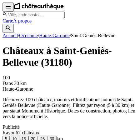
Carte
À propos
Accueil
/
Occitanie
/
Haute-Garonne
/
Saint-Geniès-Bellevue
Châteaux à
Saint-Geniès-
Bellevue
(
31180
)
100
Dans 30 km
Haute-Garonne
Découvrez
100
château
x
, manoir
s
et fortifications autour de
Saint-
Geniès-Bellevue
(
Haute-Garonne
). Filtrez par rayon (5 à 30 km) et
par statut Monument Historique. Dates de construction, photos, lien
vers la notice officielle.
Publicité
Rayon
67
château
x
km
5
10
15
20
25
30