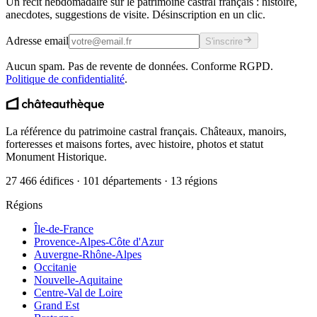
Un récit hebdomadaire sur le patrimoine castral français : histoire,
anecdotes, suggestions de visite. Désinscription en un clic.
Adresse email
S'inscrire
Aucun spam. Pas de revente de données. Conforme RGPD.
Politique de confidentialité
.
La référence du patrimoine castral français. Châteaux, manoirs,
forteresses et maisons fortes, avec histoire, photos et statut
Monument Historique.
27 466 édifices · 101 départements · 13 régions
Régions
Île-de-France
Provence-Alpes-Côte d'Azur
Auvergne-Rhône-Alpes
Occitanie
Nouvelle-Aquitaine
Centre-Val de Loire
Grand Est