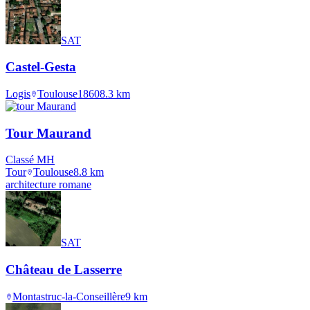
SAT
Castel-Gesta
Logis
Toulouse
1860
8.3
km
Tour Maurand
Classé MH
Tour
Toulouse
8.8
km
architecture romane
SAT
Château de Lasserre
Montastruc-la-Conseillère
9
km