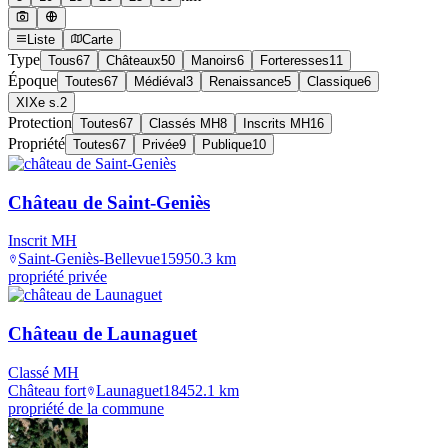
Liste
Carte
Type
Tous
67
Châteaux
50
Manoirs
6
Forteresses
11
Époque
Toutes
67
Médiéval
3
Renaissance
5
Classique
6
XIXe s.
2
Protection
Toutes
67
Classés MH
8
Inscrits MH
16
Propriété
Toutes
67
Privée
9
Publique
10
Château de Saint-Geniès
Inscrit MH
Saint-Geniès-Bellevue
1595
0.3
km
propriété privée
Château de Launaguet
Classé MH
Château fort
Launaguet
1845
2.1
km
propriété de la commune