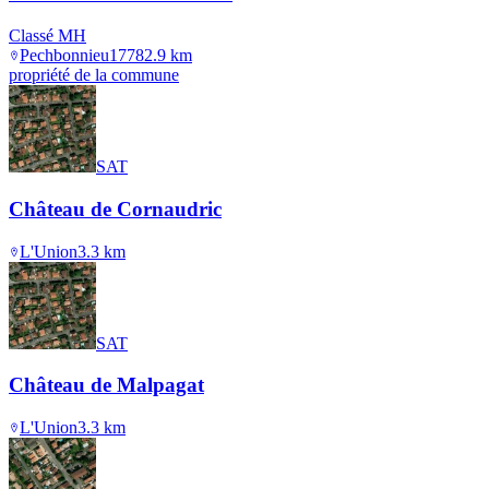
Classé MH
Pechbonnieu
1778
2.9
km
propriété de la commune
SAT
Château de Cornaudric
L'Union
3.3
km
SAT
Château de Malpagat
L'Union
3.3
km