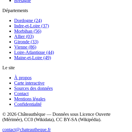
Bretagne
Départements
Dordogne (24)
Indre-et-Loire (37)
Morbihan (56)
Allier (03)
Gironde (33)
Vienne (86)
Loire-Atlantique (44)
Maine-et-Loire (49)
Le site
À propos
Carte interactive
Sources des données
Contact
Mentions légales
Confidentialité
©
2026
Châteauthèque — Données sous Licence Ouverte
(Mérimée), CC0 (Wikidata), CC BY-SA (Wikipédia).
contact@chateautheque.fr