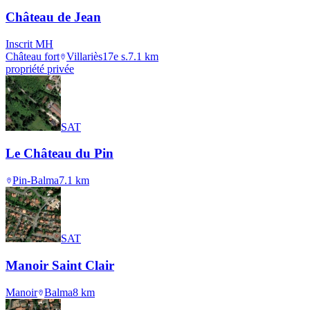
Château de Jean
Inscrit MH
Château fort
Villariès
17e s.
7.1
km
propriété privée
SAT
Le Château du Pin
Pin-Balma
7.1
km
SAT
Manoir Saint Clair
Manoir
Balma
8
km