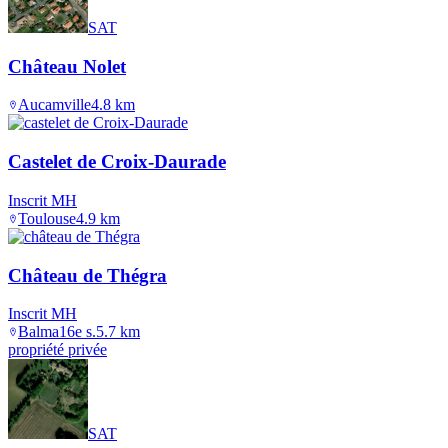
SAT
Château Nolet
Aucamville
4.8
km
Castelet de Croix-Daurade
Inscrit MH
Toulouse
4.9
km
Château de Thégra
Inscrit MH
Balma
16e s.
5.7
km
propriété privée
SAT