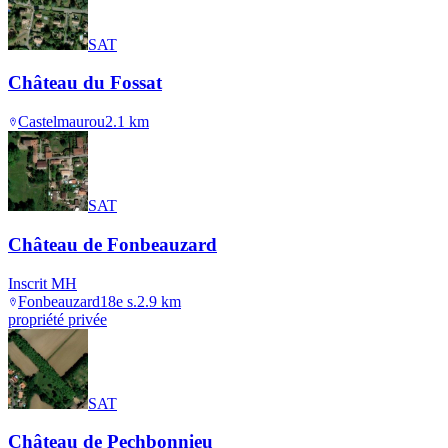
SAT
Château du Fossat
Castelmaurou
2.1
km
SAT
Château de Fonbeauzard
Inscrit MH
Fonbeauzard
18e s.
2.9
km
propriété privée
SAT
Château de Pechbonnieu