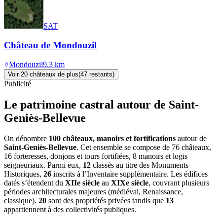
SAT
Château de Mondouzil
Mondouzil
9.3
km
Voir
20
château
x
de plus
(
47
restant
s
)
Publicité
Le patrimoine castral autour de
Saint-
Geniès-Bellevue
On dénombre
100 châteaux, manoirs et fortifications
autour de
Saint-Geniès-Bellevue
. Cet ensemble se compose de 76 châteaux,
16 forteresses, donjons et tours fortifiées, 8 manoirs et logis
seigneuriaux. Parmi eux,
12
classés au titre des Monuments
Historiques,
26
inscrits à l’Inventaire supplémentaire. Les édifices
datés s’étendent du
XIIe siècle
au
XIXe siècle
, couvrant plusieurs
périodes architecturales majeures (médiéval, Renaissance,
classique).
20
sont des propriétés privées tandis que
13
appartiennent à des collectivités publiques.