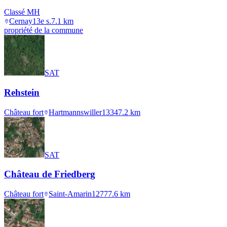
Classé MH
Cernay
13e s.
7.1
km
propriété de la commune
SAT
Rehstein
Château fort
Hartmannswiller
1334
7.2
km
SAT
Château de Friedberg
Château fort
Saint-Amarin
1277
7.6
km