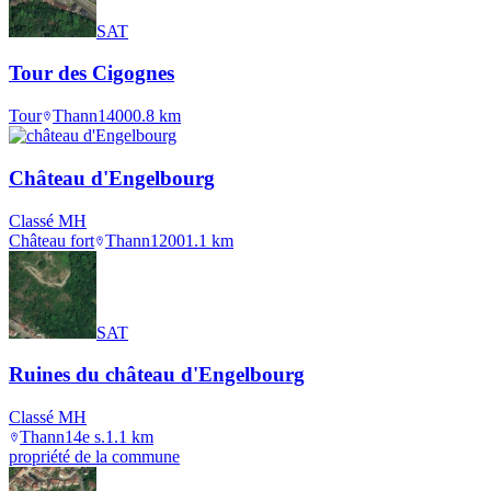
SAT
Tour des Cigognes
Tour
Thann
1400
0.8
km
Château d'Engelbourg
Classé MH
Château fort
Thann
1200
1.1
km
SAT
Ruines du château d'Engelbourg
Classé MH
Thann
14e s.
1.1
km
propriété de la commune