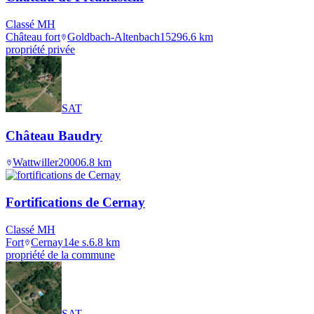
Classé MH
Château fort
Goldbach-Altenbach
1529
6.6
km
propriété privée
SAT
Château Baudry
Wattwiller
2000
6.8
km
Fortifications de Cernay
Classé MH
Fort
Cernay
14e s.
6.8
km
propriété de la commune
SAT