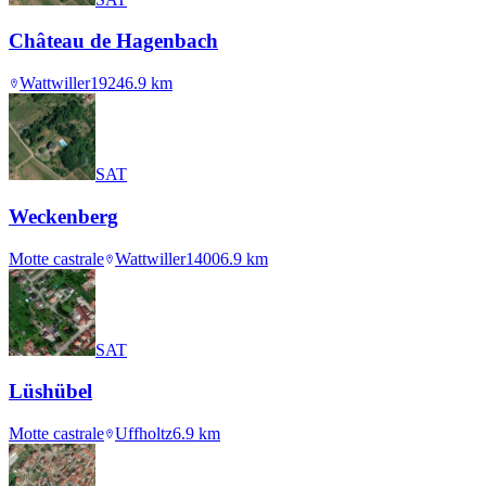
Château de Hagenbach
Wattwiller
1924
6.9
km
SAT
Weckenberg
Motte castrale
Wattwiller
1400
6.9
km
SAT
Lüshübel
Motte castrale
Uffholtz
6.9
km