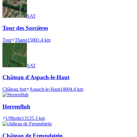
SAT
Tour des Sorcières
Tour
Thann
1500
1.4
km
SAT
Château d'Aspach-le-Haut
Château fort
Aspach-le-Haut
1400
4.4
km
Herrenfluh
Uffholtz
1312
5.3
km
Château de Freundstein