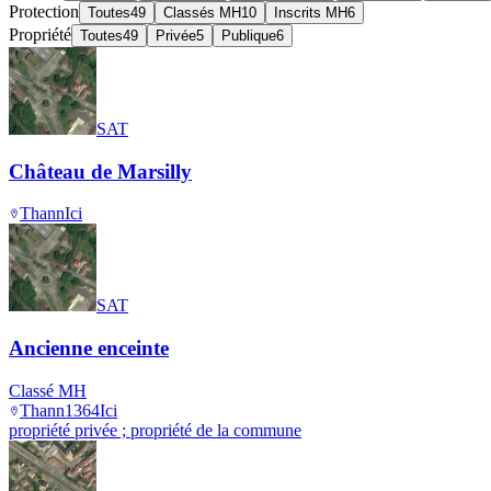
Protection
Toutes
49
Classés MH
10
Inscrits MH
6
Propriété
Toutes
49
Privée
5
Publique
6
SAT
Château de Marsilly
Thann
Ici
SAT
Ancienne enceinte
Classé MH
Thann
1364
Ici
propriété privée ; propriété de la commune