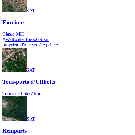
SAT
Enceinte
Classé MH
Wattwiller
16e s.
6.9
km
propriété d'une société privée
SAT
Tour-porte d’Uffholtz
Tour
Uffholtz
7
km
SAT
Remparts