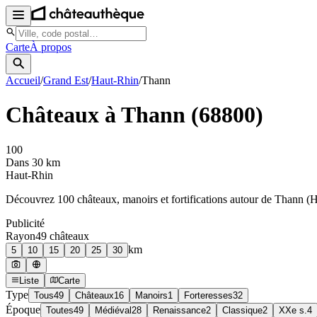
Carte
À propos
Accueil
/
Grand Est
/
Haut-Rhin
/
Thann
Châteaux à
Thann
(
68800
)
100
Dans 30 km
Haut-Rhin
Découvrez
100
château
x
, manoir
s
et fortifications autour de
Thann
(
H
Publicité
Rayon
49
château
x
km
5
10
15
20
25
30
Liste
Carte
Type
Tous
49
Châteaux
16
Manoirs
1
Forteresses
32
Époque
Toutes
49
Médiéval
28
Renaissance
2
Classique
2
XXe s.
4