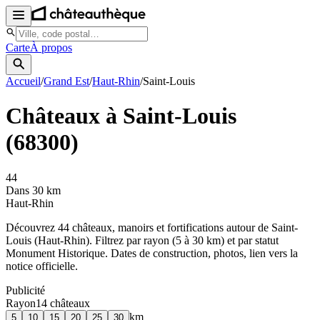
Carte
À propos
Accueil
/
Grand Est
/
Haut-Rhin
/
Saint-Louis
Châteaux à
Saint-Louis
(
68300
)
44
Dans 30 km
Haut-Rhin
Découvrez
44
château
x
, manoir
s
et fortifications autour de
Saint-
Louis
(
Haut-Rhin
). Filtrez par rayon (5 à 30 km) et par statut
Monument Historique. Dates de construction, photos, lien vers la
notice officielle.
Publicité
Rayon
14
château
x
km
5
10
15
20
25
30