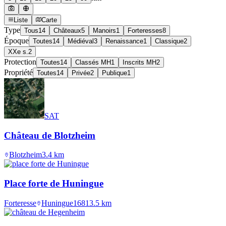
Liste
Carte
Type
Tous
14
Châteaux
5
Manoirs
1
Forteresses
8
Époque
Toutes
14
Médiéval
3
Renaissance
1
Classique
2
XXe s.
2
Protection
Toutes
14
Classés MH
1
Inscrits MH
2
Propriété
Toutes
14
Privée
2
Publique
1
SAT
Château de Blotzheim
Blotzheim
3.4
km
Place forte de Huningue
Forteresse
Huningue
1681
3.5
km