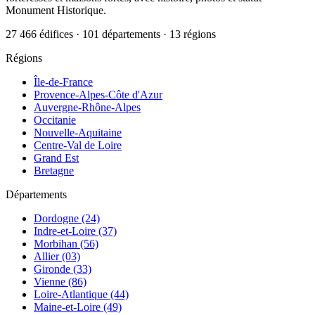
Monument Historique.
27 466 édifices · 101 départements · 13 régions
Régions
Île-de-France
Provence-Alpes-Côte d'Azur
Auvergne-Rhône-Alpes
Occitanie
Nouvelle-Aquitaine
Centre-Val de Loire
Grand Est
Bretagne
Départements
Dordogne (24)
Indre-et-Loire (37)
Morbihan (56)
Allier (03)
Gironde (33)
Vienne (86)
Loire-Atlantique (44)
Maine-et-Loire (49)