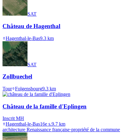
SAT
Château de Hagenthal
Hagenthal-le-Bas
9.3
km
SAT
Zollbuechel
Tour
Folgensbourg
9.3
km
Château de la famille d'Eplingen
Inscrit MH
Hagenthal-le-Bas
16e s.
9.7
km
architecture Renaissance française
·
propriété de la commune