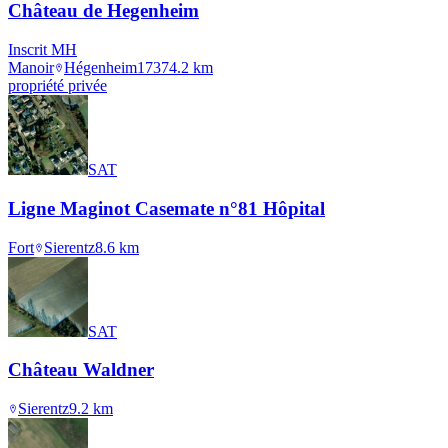
Château de Hegenheim
Inscrit MH
Manoir
Hégenheim
1737
4.2
km
propriété privée
SAT
Ligne Maginot Casemate n°81 Hôpital
Fort
Sierentz
8.6
km
SAT
Château Waldner
Sierentz
9.2
km