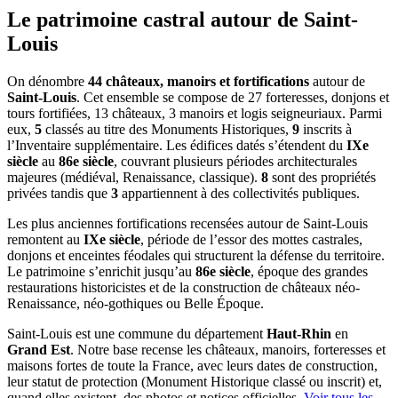
Le patrimoine castral autour de
Saint-
Louis
On dénombre
44 châteaux, manoirs et fortifications
autour de
Saint-Louis
. Cet ensemble se compose de 27 forteresses, donjons et
tours fortifiées, 13 châteaux, 3 manoirs et logis seigneuriaux. Parmi
eux,
5
classés au titre des Monuments Historiques,
9
inscrits à
l’Inventaire supplémentaire. Les édifices datés s’étendent du
IXe
siècle
au
86e siècle
, couvrant plusieurs périodes architecturales
majeures (médiéval, Renaissance, classique).
8
sont des propriétés
privées tandis que
3
appartiennent à des collectivités publiques.
Les plus anciennes fortifications recensées autour de Saint-Louis
remontent au
IXe siècle
, période de l’essor des mottes castrales,
donjons et enceintes féodales qui structurent la défense du territoire.
Le patrimoine s’enrichit jusqu’au
86e siècle
, époque des grandes
restaurations historicistes et de la construction de châteaux néo-
Renaissance, néo-gothiques ou Belle Époque.
Saint-Louis
est une commune du département
Haut-Rhin
en
Grand Est
. Notre base recense les châteaux, manoirs, forteresses et
maisons fortes de toute la France, avec leurs dates de construction,
leur statut de protection (Monument Historique classé ou inscrit) et,
quand elles existent, des photos et notices officielles.
Voir tous les