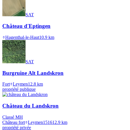
SAT
Château d'Eptingen
Hagenthal-le-Haut
10.9
km
SAT
Burgruine Alt Landskron
Fort
Leymen
12.8
km
propriété publique
Château du Landskron
Classé MH
Château fort
Leymen
1516
12.9
km
propriété privée