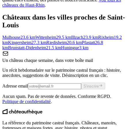
châteaux du
Haut-Rhin
.
Châteaux dans les villes proches de
Saint-
Louis
Mulhouse
23.6
km
Wittenheim
29.5
km
Illzach
23.9
km
Rixheim
19.2
km
Kingersheim
27.3
km
Riedisheim
20.6
km
Pfastatt
26.8
km
Brunstatt-Didenheim
21.5
km
Huningue
3
km
Un château chaque semaine, dans votre boîte mail
Un récit hebdomadaire sur le patrimoine castral français : histoire,
anecdotes, suggestions de visite. Désinscription en un clic.
Adresse email
S'inscrire
Aucun spam. Pas de revente de données. Conforme RGPD.
Politique de confidentialité
.
La référence du patrimoine castral français. Châteaux, manoirs,
forteresses et maisons fortes, avec histoire, photos et statut