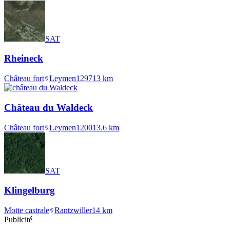
SAT
Rheineck
Château fort
Leymen
1297
13
km
Château du Waldeck
Château fort
Leymen
1200
13.6
km
SAT
Klingelburg
Motte castrale
Rantzwiller
14
km
Publicité