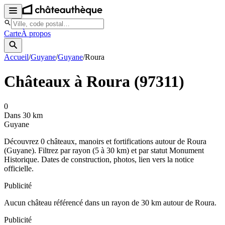
Carte
À propos
Accueil
/
Guyane
/
Guyane
/
Roura
Châteaux à
Roura
(
97311
)
0
Dans 30 km
Guyane
Découvrez
0
château
x
, manoir
s
et fortifications autour de
Roura
(
Guyane
). Filtrez par rayon (5 à 30 km) et par statut Monument
Historique. Dates de construction, photos, lien vers la notice
officielle.
Publicité
Aucun château référencé dans un rayon de
30
km autour de
Roura
.
Publicité