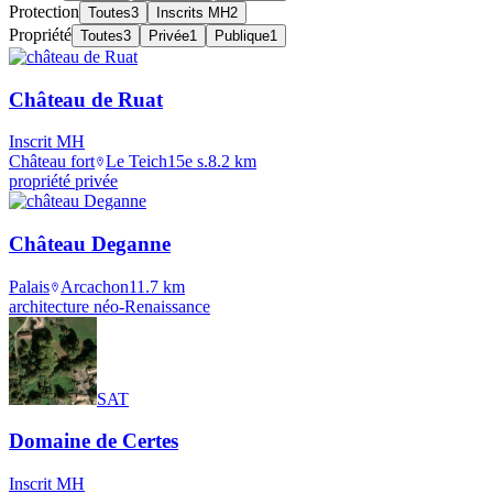
Protection
Toutes
3
Inscrits MH
2
Propriété
Toutes
3
Privée
1
Publique
1
Château de Ruat
Inscrit MH
Château fort
Le Teich
15e s.
8.2
km
propriété privée
Château Deganne
Palais
Arcachon
11.7
km
architecture néo-Renaissance
SAT
Domaine de Certes
Inscrit MH