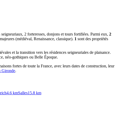
seigneuriaux, 2 forteresses, donjons et tours fortifiées. Parmi eux,
2
s majeures (médiéval, Renaissance, classique).
1
sont des propriétés
vales et la transition vers les résidences seigneuriales de plaisance.
ance, néo-gothiques ou Belle Époque.
aisons fortes de toute la France, avec leurs dates de construction, leur
u
Gironde
.
eich
4.6
km
Salles
15.8
km