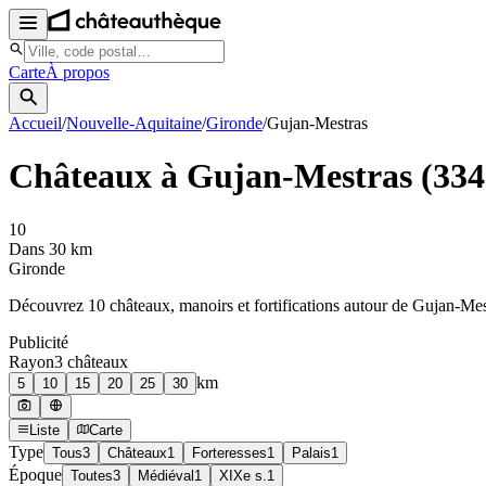
Carte
À propos
Accueil
/
Nouvelle-Aquitaine
/
Gironde
/
Gujan-Mestras
Châteaux à
Gujan-Mestras
(
334
10
Dans 30 km
Gironde
Découvrez
10
château
x
, manoir
s
et fortifications autour de
Gujan-Mes
Publicité
Rayon
3
château
x
km
5
10
15
20
25
30
Liste
Carte
Type
Tous
3
Châteaux
1
Forteresses
1
Palais
1
Époque
Toutes
3
Médiéval
1
XIXe s.
1