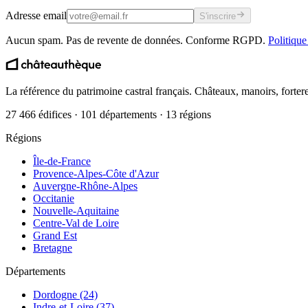
Adresse email
S'inscrire
Aucun spam. Pas de revente de données. Conforme RGPD.
Politique
La référence du patrimoine castral français. Châteaux, manoirs, forter
27 466 édifices · 101 départements · 13 régions
Régions
Île-de-France
Provence-Alpes-Côte d'Azur
Auvergne-Rhône-Alpes
Occitanie
Nouvelle-Aquitaine
Centre-Val de Loire
Grand Est
Bretagne
Départements
Dordogne (24)
Indre-et-Loire (37)