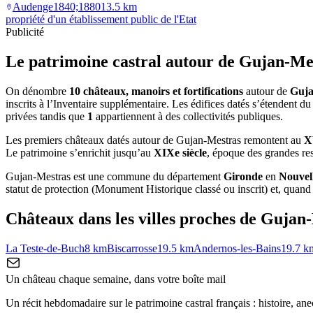
Audenge
1840;1880
13.5
km
propriété d'un établissement public de l'Etat
Publicité
Le patrimoine castral autour de
Gujan-Me
On dénombre
10 châteaux, manoirs et fortifications
autour de
Guja
inscrits à l’Inventaire supplémentaire. Les édifices datés s’étendent d
privées tandis que
1
appartiennent à des collectivités publiques.
Les premiers châteaux datés autour de Gujan-Mestras remontent au
X
Le patrimoine s’enrichit jusqu’au
XIXe siècle
, époque des grandes res
Gujan-Mestras
est une commune du département
Gironde
en
Nouvel
statut de protection (Monument Historique classé ou inscrit) et, quand el
Châteaux dans les villes proches de
Gujan-
La Teste-de-Buch
8
km
Biscarrosse
19.5
km
Andernos-les-Bains
19.7
k
Un château chaque semaine, dans votre boîte mail
Un récit hebdomadaire sur le patrimoine castral français : histoire, ane