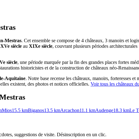
stras
n-Mestras
. Cet ensemble se compose de 4 châteaux, 3 manoirs et logis 
u
XVe siècle
au
XIXe siècle
, couvrant plusieurs périodes architecturale
Ve siècle
, une période marquée par la fin des grandes places fortes médié
taurations historicistes et de la construction de châteaux néo-Renaiss
le-Aquitaine
. Notre base recense les châteaux, manoirs, forteresses et m
les existent, des photos et notices officielles.
Voir tous les châteaux d
Mestras
m
Mios
15.5
km
Biganos
13.5
km
Arcachon
11.1
km
Audenge
18.3
km
Le T
cdotes, suggestions de visite. Désinscription en un clic.