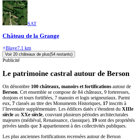
SAT
Château de la Grange
Blaye
7.1
km
Voir
20
château
x
de plus
(
54
restant
s
)
Publicité
Le patrimoine castral autour de
Berson
On dénombre
100 châteaux, manoirs et fortifications
autour de
Berson
. Cet ensemble se compose de 84 châteaux, 9 forteresses,
donjons et tours fortifiées, 7 manoirs et logis seigneuriaux. Parmi
eux,
7
classés au titre des Monuments Historiques,
17
inscrits à
l’Inventaire supplémentaire. Les édifices datés s’étendent du
XIIIe
siècle
au
XXe siècle
, couvrant plusieurs périodes architecturales
majeures (médiéval, Renaissance, classique).
19
sont des propriétés
privées tandis que
3
appartiennent à des collectivités publiques.
Les plus anciennes fortifications recensées autour de Berson