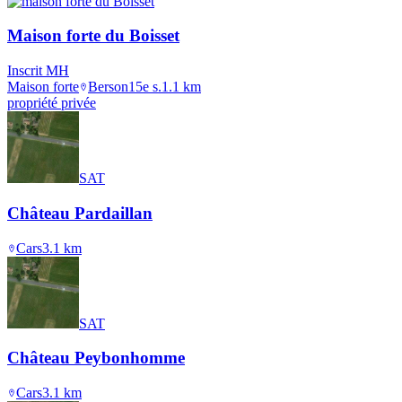
Maison forte du Boisset
Inscrit MH
Maison forte
Berson
15e s.
1.1
km
propriété privée
SAT
Château Pardaillan
Cars
3.1
km
SAT
Château Peybonhomme
Cars
3.1
km