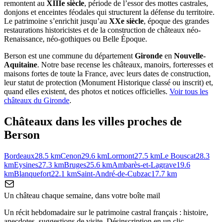
remontent au
XIIIe siècle
, période de l’essor des mottes castrales,
donjons et enceintes féodales qui structurent la défense du territoire.
Le patrimoine s’enrichit jusqu’au
XXe siècle
, époque des grandes
restaurations historicistes et de la construction de châteaux néo-
Renaissance, néo-gothiques ou Belle Époque.
Berson
est une commune du département
Gironde
en
Nouvelle-
Aquitaine
. Notre base recense les châteaux, manoirs, forteresses et
maisons fortes de toute la France, avec leurs dates de construction,
leur statut de protection (Monument Historique classé ou inscrit) et,
quand elles existent, des photos et notices officielles.
Voir tous les
châteaux du
Gironde
.
Châteaux dans les villes proches de
Berson
Bordeaux
28.5
km
Cenon
29.6
km
Lormont
27.5
km
Le Bouscat
28.3
km
Eysines
27.3
km
Bruges
25.6
km
Ambarès-et-Lagrave
19.6
km
Blanquefort
22.1
km
Saint-André-de-Cubzac
17.7
km
Un château chaque semaine, dans votre boîte mail
Un récit hebdomadaire sur le patrimoine castral français : histoire,
anecdotes, suggestions de visite. Désinscription en un clic.