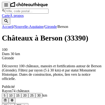
Carte
À propos
Accueil
/
Nouvelle-Aquitaine
/
Gironde
/
Berson
Châteaux à
Berson
(
33390
)
100
Dans 30 km
Gironde
Découvrez
100
château
x
, manoir
s
et fortifications autour de
Berson
(
Gironde
). Filtrez par rayon (5 à 30 km) et par statut Monument
Historique. Dates de construction, photos, lien vers la notice
officielle.
Publicité
Rayon
74
château
x
km
5
10
15
20
25
30