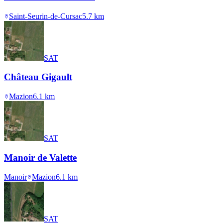
Saint-Seurin-de-Cursac
5.7
km
SAT
Château Gigault
Mazion
6.1
km
SAT
Manoir de Valette
Manoir
Mazion
6.1
km
SAT