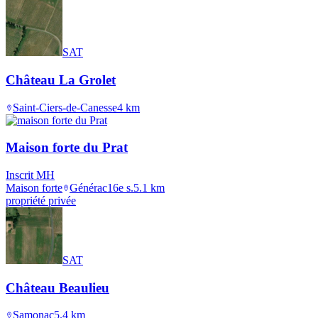
SAT
Château La Grolet
Saint-Ciers-de-Canesse
4
km
Maison forte du Prat
Inscrit MH
Maison forte
Générac
16e s.
5.1
km
propriété privée
SAT
Château Beaulieu
Samonac
5.4
km