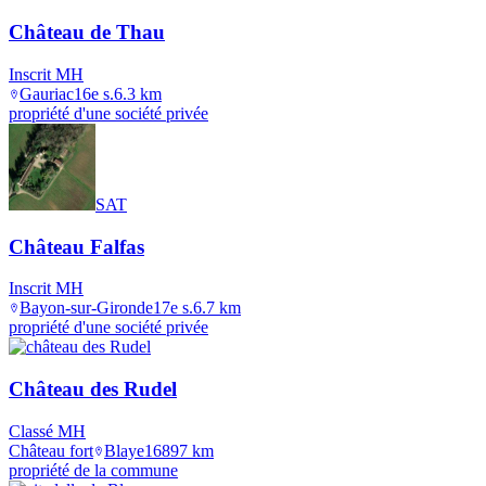
Château de Thau
Inscrit MH
Gauriac
16e s.
6.3
km
propriété d'une société privée
SAT
Château Falfas
Inscrit MH
Bayon-sur-Gironde
17e s.
6.7
km
propriété d'une société privée
Château des Rudel
Classé MH
Château fort
Blaye
1689
7
km
propriété de la commune