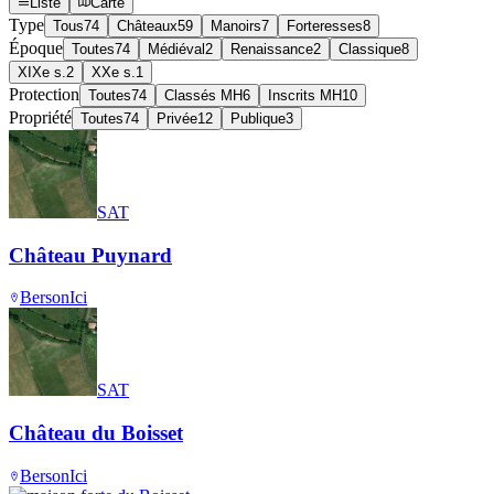
Liste
Carte
Type
Tous
74
Châteaux
59
Manoirs
7
Forteresses
8
Époque
Toutes
74
Médiéval
2
Renaissance
2
Classique
8
XIXe s.
2
XXe s.
1
Protection
Toutes
74
Classés MH
6
Inscrits MH
10
Propriété
Toutes
74
Privée
12
Publique
3
SAT
Château Puynard
Berson
Ici
SAT
Château du Boisset
Berson
Ici