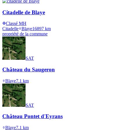
Citadelle de Blaye
Classé MH
Citadelle
Blaye
1689
7
km
propriété de la commune
SAT
Château du Saugeron
Blaye
7.1
km
SAT
Château Pontet d'Eyrans
Blaye
7.1
km