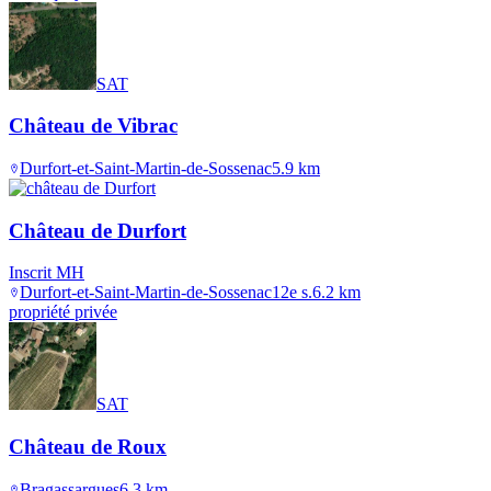
SAT
Château de Vibrac
Durfort-et-Saint-Martin-de-Sossenac
5.9
km
Château de Durfort
Inscrit MH
Durfort-et-Saint-Martin-de-Sossenac
12e s.
6.2
km
propriété privée
SAT
Château de Roux
Bragassargues
6.3
km