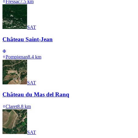
Fressac
7.5
km
SAT
Château Saint-Jean
Pompignan
8.4
km
SAT
Château du Mas del Ranq
Claret
8.8
km
SAT