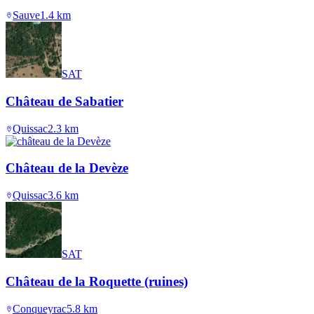
Sauve
1.4
km
SAT
Château de Sabatier
Quissac
2.3
km
Château de la Devèze
Quissac
3.6
km
SAT
Château de la Roquette (ruines)
Conqueyrac
5.8
km