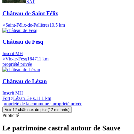
SAT
Château de Saint Félix
Saint-Félix-de-Pallières
10.5
km
Château de Fesq
Inscrit MH
Vic-le-Fesq
1647
11
km
propriété privée
Château de Lézan
Inscrit MH
Fort
Lézan
13e s.
11.1
km
propriété de la commune ; propriété privée
Voir
12
château
x
de plus
(
12
restant
s
)
Publicité
Le patrimoine castral autour de
Sauve