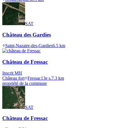
SAT
Château des Gardies
Saint-Nazaire-des-Gardies
6.5
km
Château de Fressac
Inscrit MH
Château fort
Fressac
13e s.
7.3
km
propriété de la commune
SAT
Château de Fressac