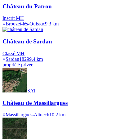
Château du Patron
Inscrit MH
Brouzet-lès-Quissac
9.3
km
Château de Sardan
Classé MH
Sardan
1829
9.4
km
propriété privée
SAT
Château de Massillargues
Massillargues-Attuech
10.2
km