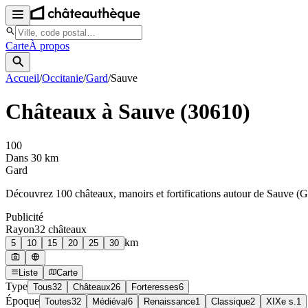
Carte
À propos
Accueil
/
Occitanie
/
Gard
/
Sauve
Châteaux à
Sauve
(
30610
)
100
Dans 30 km
Gard
Découvrez
100
château
x
, manoir
s
et fortifications autour de
Sauve
(
G
Publicité
Rayon
32
château
x
km
5
10
15
20
25
30
Liste
Carte
Type
Tous
32
Châteaux
26
Forteresses
6
Époque
Toutes
32
Médiéval
6
Renaissance
1
Classique
2
XIXe s.
1