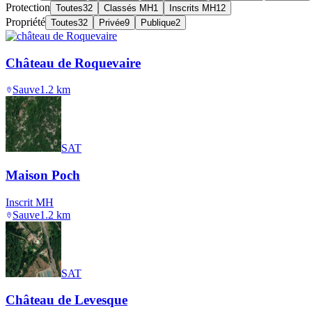
Protection
Toutes
32
Classés MH
1
Inscrits MH
12
Propriété
Toutes
32
Privée
9
Publique
2
Château de Roquevaire
Sauve
1.2
km
SAT
Maison Poch
Inscrit MH
Sauve
1.2
km
SAT
Château de Levesque