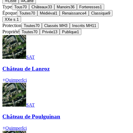
Liste
Carte
Type
Tous
70
Châteaux
33
Manoirs
36
Forteresses
1
Époque
Toutes
70
Médiéval
1
Renaissance
4
Classique
9
XXe s.
1
Protection
Toutes
70
Classés MH
3
Inscrits MH
11
Propriété
Toutes
70
Privée
13
Publique
1
SAT
Château de Lanroz
Quimper
Ici
SAT
Château de Poulguinan
Quimper
Ici