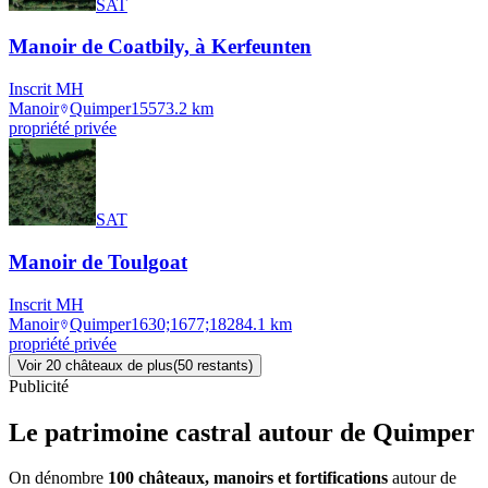
SAT
Manoir de Coatbily, à Kerfeunten
Inscrit MH
Manoir
Quimper
1557
3.2
km
propriété privée
SAT
Manoir de Toulgoat
Inscrit MH
Manoir
Quimper
1630;1677;1828
4.1
km
propriété privée
Voir
20
château
x
de plus
(
50
restant
s
)
Publicité
Le patrimoine castral autour de
Quimper
On dénombre
100 châteaux, manoirs et fortifications
autour de