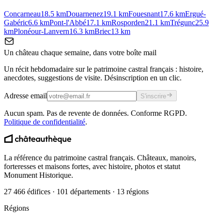
Concarneau
18.5
km
Douarnenez
19.1
km
Fouesnant
17.6
km
Ergué-
Gabéric
6.6
km
Pont-l'Abbé
17.1
km
Rosporden
21.1
km
Trégunc
25.9
km
Plonéour-Lanvern
16.3
km
Briec
13
km
Un château chaque semaine, dans votre boîte mail
Un récit hebdomadaire sur le patrimoine castral français : histoire,
anecdotes, suggestions de visite. Désinscription en un clic.
Adresse email
S'inscrire
Aucun spam. Pas de revente de données. Conforme RGPD.
Politique de confidentialité
.
La référence du patrimoine castral français. Châteaux, manoirs,
forteresses et maisons fortes, avec histoire, photos et statut
Monument Historique.
27 466 édifices · 101 départements · 13 régions
Régions