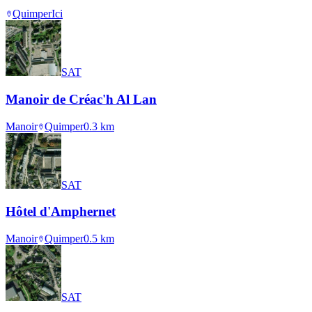
Quimper
Ici
SAT
Manoir de Créac'h Al Lan
Manoir
Quimper
0.3
km
SAT
Hôtel d'Amphernet
Manoir
Quimper
0.5
km
SAT