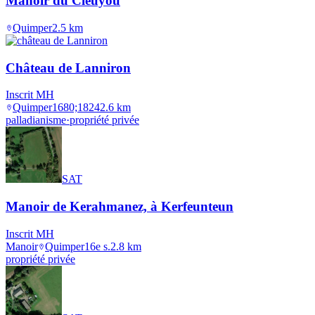
Manoir du Cleuyou
Quimper
2.5
km
Château de Lanniron
Inscrit MH
Quimper
1680;1824
2.6
km
palladianisme
·
propriété privée
SAT
Manoir de Kerahmanez, à Kerfeunteun
Inscrit MH
Manoir
Quimper
16e s.
2.8
km
propriété privée