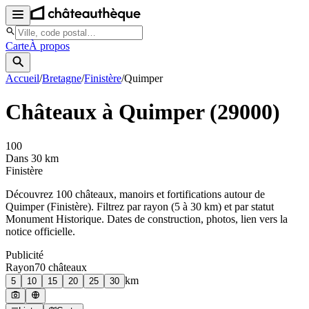
Carte
À propos
Accueil
/
Bretagne
/
Finistère
/
Quimper
Châteaux à
Quimper
(
29000
)
100
Dans 30 km
Finistère
Découvrez
100
château
x
, manoir
s
et fortifications autour de
Quimper
(
Finistère
). Filtrez par rayon (5 à 30 km) et par statut
Monument Historique. Dates de construction, photos, lien vers la
notice officielle.
Publicité
Rayon
70
château
x
km
5
10
15
20
25
30