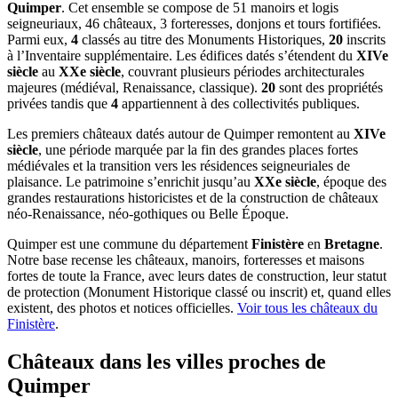
Quimper
. Cet ensemble se compose de 51 manoirs et logis
seigneuriaux, 46 châteaux, 3 forteresses, donjons et tours fortifiées.
Parmi eux,
4
classés au titre des Monuments Historiques,
20
inscrits
à l’Inventaire supplémentaire. Les édifices datés s’étendent du
XIVe
siècle
au
XXe siècle
, couvrant plusieurs périodes architecturales
majeures (médiéval, Renaissance, classique).
20
sont des propriétés
privées tandis que
4
appartiennent à des collectivités publiques.
Les premiers châteaux datés autour de Quimper remontent au
XIVe
siècle
, une période marquée par la fin des grandes places fortes
médiévales et la transition vers les résidences seigneuriales de
plaisance. Le patrimoine s’enrichit jusqu’au
XXe siècle
, époque des
grandes restaurations historicistes et de la construction de châteaux
néo-Renaissance, néo-gothiques ou Belle Époque.
Quimper
est une commune du département
Finistère
en
Bretagne
.
Notre base recense les châteaux, manoirs, forteresses et maisons
fortes de toute la France, avec leurs dates de construction, leur statut
de protection (Monument Historique classé ou inscrit) et, quand elles
existent, des photos et notices officielles.
Voir tous les châteaux du
Finistère
.
Châteaux dans les villes proches de
Quimper