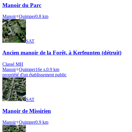
Manoir du Parc
Manoir
Quimper
0.8
km
SAT
Ancien manoir de la Forêt, à Kerfeunten (détruit)
Classé MH
Manoir
Quimper
16e s.
0.9
km
propriété d'un établissement public
SAT
Manoir de Missirien
Manoir
Quimper
0.9
km