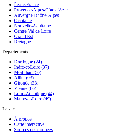
Île-de-France
Provence-Alpes-Côte d'Azur
Auvergne-Rhône-Alpes
Occitanie
Nouvelle-Aquitaine
Centre-Val de Loire
Grand Est
Bretagne
Départements
Dordogne (24)
Indre-et-Loire (37)
Morbihan (56)
Allier (03)
Gironde (33)
Vienne (86)
Loire-Atlantique (44)
Maine-et-Loire (49)
Le site
À propos
Carte interactive
Sources des données