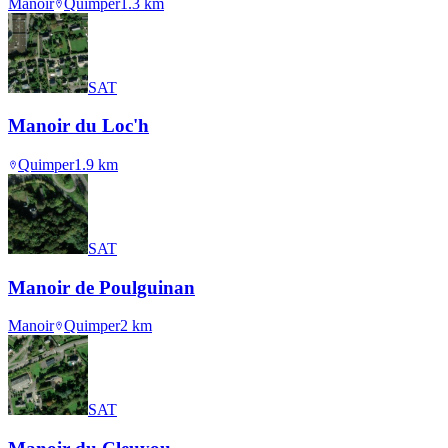
Manoir
Quimper
1.3
km
SAT
Manoir du Loc'h
Quimper
1.9
km
SAT
Manoir de Poulguinan
Manoir
Quimper
2
km
SAT