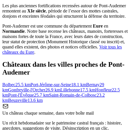
Les plus anciennes fortifications recensées autour de Pont-Audemer
remontent au
XIe siècle
, période de l’essor des mottes castrales,
donjons et enceintes féodales qui structurent la défense du territoire.
Pont-Audemer
est une commune du département
Eure
en
Normandie
. Notre base recense les châteaux, manoirs, forteresses et
maisons fortes de toute la France, avec leurs dates de construction,
leur statut de protection (Monument Historique classé ou inscrit) et,
quand elles existent, des photos et notices officielles.
Voir tous les
châteaux du
Eure
.
Châteaux dans les villes proches de
Pont-
Audemer
Bolbec
25.5
km
Port-Jérôme-sur-Seine
18.1
km
Bernay
29
km
Gonfreville-l'Orcher
26.9
km
Lillebonne
17.5
km
Honfleur
22.5
km
Pont-l'Évêque
25.7
km
Saint-Romain-de-Colbosc
23.2
km
Beuzeville
13.6
km
Un château chaque semaine, dans votre boîte mail
Un récit hebdomadaire sur le patrimoine castral français : histoire,
anecdotes, suggestions de visite. Désinscription en un clic.