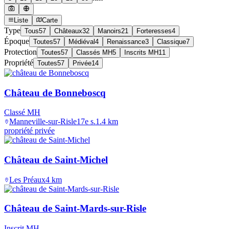
Liste
Carte
Type
Tous
57
Châteaux
32
Manoirs
21
Forteresses
4
Époque
Toutes
57
Médiéval
4
Renaissance
3
Classique
7
Protection
Toutes
57
Classés MH
5
Inscrits MH
11
Propriété
Toutes
57
Privée
14
Château de Bonneboscq
Classé MH
Manneville-sur-Risle
17e s.
1.4
km
propriété privée
Château de Saint-Michel
Les Préaux
4
km
Château de Saint-Mards-sur-Risle
Inscrit MH