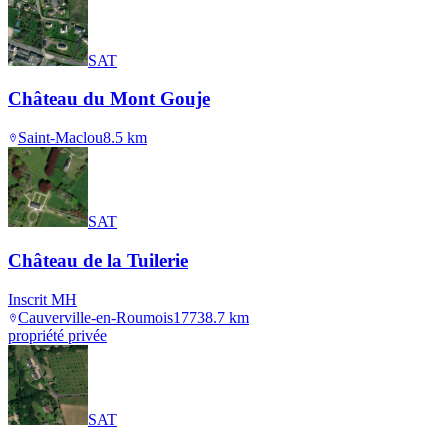
SAT
Château du Mont Gouje
Saint-Maclou
8.5
km
SAT
Château de la Tuilerie
Inscrit MH
Cauverville-en-Roumois
1773
8.7
km
propriété privée
SAT