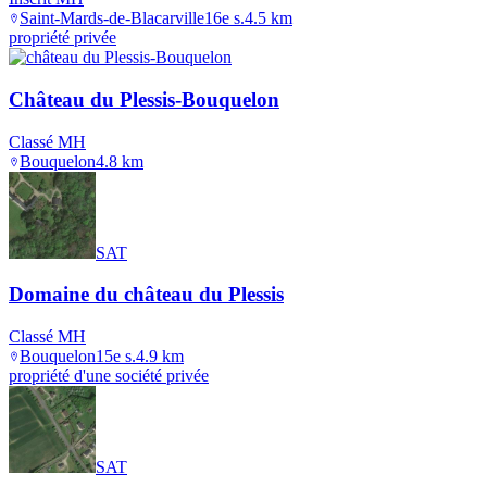
Saint-Mards-de-Blacarville
16e s.
4.5
km
propriété privée
Château du Plessis-Bouquelon
Classé MH
Bouquelon
4.8
km
SAT
Domaine du château du Plessis
Classé MH
Bouquelon
15e s.
4.9
km
propriété d'une société privée
SAT