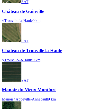
SAT
Château de Gainville
Trouville-la-Haule
9
km
SAT
Château de Trouville la Haule
Trouville-la-Haule
9
km
SAT
Manoir du Vieux Montfort
Manoir
Appeville-Annebault
9
km