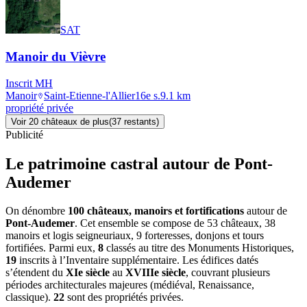
SAT
Manoir du Vièvre
Inscrit MH
Manoir
Saint-Etienne-l'Allier
16e s.
9.1
km
propriété privée
Voir
20
château
x
de plus
(
37
restant
s
)
Publicité
Le patrimoine castral autour de
Pont-
Audemer
On dénombre
100 châteaux, manoirs et fortifications
autour de
Pont-Audemer
. Cet ensemble se compose de 53 châteaux, 38
manoirs et logis seigneuriaux, 9 forteresses, donjons et tours
fortifiées. Parmi eux,
8
classés au titre des Monuments Historiques,
19
inscrits à l’Inventaire supplémentaire. Les édifices datés
s’étendent du
XIe siècle
au
XVIIIe siècle
, couvrant plusieurs
périodes architecturales majeures (médiéval, Renaissance,
classique).
22
sont des propriétés privées.