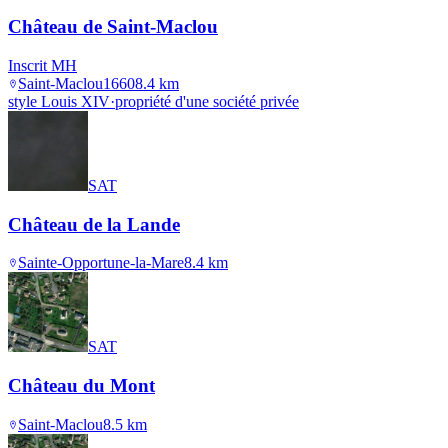
Château de Saint-Maclou
Inscrit MH
Saint-Maclou
1660
8.4
km
style Louis XIV
·
propriété d'une société privée
SAT
Château de la Lande
Sainte-Opportune-la-Mare
8.4
km
SAT
Château du Mont
Saint-Maclou
8.5
km