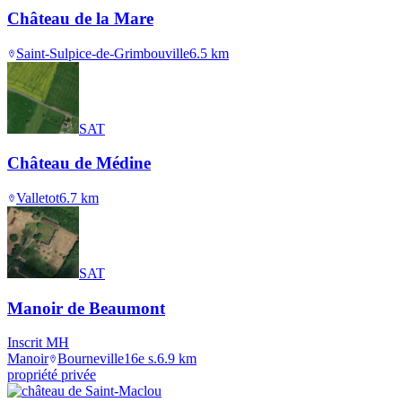
Château de la Mare
Saint-Sulpice-de-Grimbouville
6.5
km
SAT
Château de Médine
Valletot
6.7
km
SAT
Manoir de Beaumont
Inscrit MH
Manoir
Bourneville
16e s.
6.9
km
propriété privée