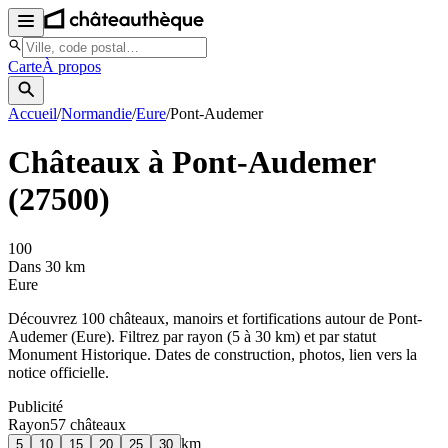
Carte
À propos
Accueil
/
Normandie
/
Eure
/
Pont-Audemer
Châteaux à
Pont-Audemer
(
27500
)
100
Dans 30 km
Eure
Découvrez
100
château
x
, manoir
s
et fortifications autour de
Pont-
Audemer
(
Eure
). Filtrez par rayon (5 à 30 km) et par statut
Monument Historique. Dates de construction, photos, lien vers la
notice officielle.
Publicité
Rayon
57
château
x
km
5
10
15
20
25
30