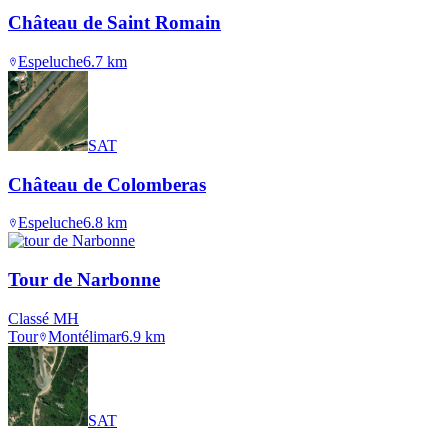
Château de Saint Romain
Espeluche
6.7
km
SAT
Château de Colomberas
Espeluche
6.8
km
Tour de Narbonne
Classé MH
Tour
Montélimar
6.9
km
SAT