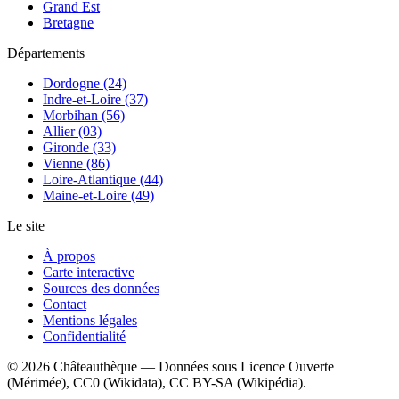
Grand Est
Bretagne
Départements
Dordogne (24)
Indre-et-Loire (37)
Morbihan (56)
Allier (03)
Gironde (33)
Vienne (86)
Loire-Atlantique (44)
Maine-et-Loire (49)
Le site
À propos
Carte interactive
Sources des données
Contact
Mentions légales
Confidentialité
©
2026
Châteauthèque — Données sous Licence Ouverte
(Mérimée), CC0 (Wikidata), CC BY-SA (Wikipédia).