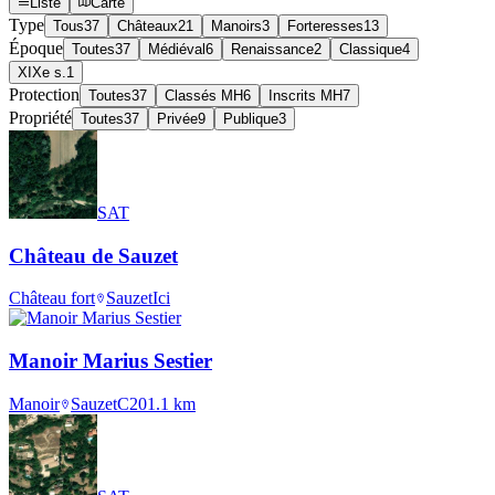
Liste
Carte
Type
Tous
37
Châteaux
21
Manoirs
3
Forteresses
13
Époque
Toutes
37
Médiéval
6
Renaissance
2
Classique
4
XIXe s.
1
Protection
Toutes
37
Classés MH
6
Inscrits MH
7
Propriété
Toutes
37
Privée
9
Publique
3
SAT
Château de Sauzet
Château fort
Sauzet
Ici
Manoir Marius Sestier
Manoir
Sauzet
C20
1.1
km