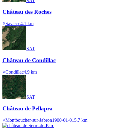
SAT
Château des Roches
Savasse
4.1
km
SAT
Château de Condillac
Condillac
4.9
km
SAT
Château de Pellapra
Montboucher-sur-Jabron
1900-01-01
5.7
km