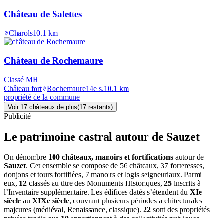
Château de Salettes
Charols
10.1
km
Château de Rochemaure
Classé MH
Château fort
Rochemaure
14e s.
10.1
km
propriété de la commune
Voir
17
château
x
de plus
(
17
restant
s
)
Publicité
Le patrimoine castral autour de
Sauzet
On dénombre
100 châteaux, manoirs et fortifications
autour de
Sauzet
. Cet ensemble se compose de 56 châteaux, 37 forteresses,
donjons et tours fortifiées, 7 manoirs et logis seigneuriaux. Parmi
eux,
12
classés au titre des Monuments Historiques,
25
inscrits à
l’Inventaire supplémentaire. Les édifices datés s’étendent du
XIe
siècle
au
XIXe siècle
, couvrant plusieurs périodes architecturales
majeures (médiéval, Renaissance, classique).
22
sont des propriétés