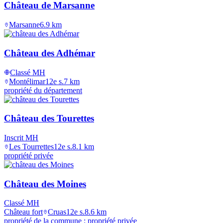
Château de Marsanne
Marsanne
6.9
km
Château des Adhémar
Classé MH
Montélimar
12e s.
7
km
propriété du département
Château des Tourettes
Inscrit MH
Les Tourrettes
12e s.
8.1
km
propriété privée
Château des Moines
Classé MH
Château fort
Cruas
12e s.
8.6
km
propriété de la commune ; propriété privée