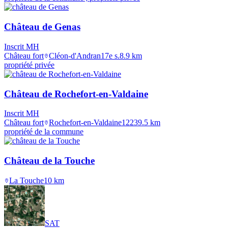
Château de Genas
Inscrit MH
Château fort
Cléon-d'Andran
17e s.
8.9
km
propriété privée
Château de Rochefort-en-Valdaine
Inscrit MH
Château fort
Rochefort-en-Valdaine
1223
9.5
km
propriété de la commune
Château de la Touche
La Touche
10
km
SAT