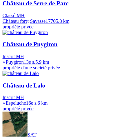
Château de Serre-de-Parc
Classé MH
Château fort
Savasse
1770
5.8
km
propriété privée
Château de Puygiron
Inscrit MH
Puygiron
13e s.
5.9
km
propriété d'une société privée
Château de Lalo
Inscrit MH
Espeluche
16e s.
6
km
propriété privée
SAT