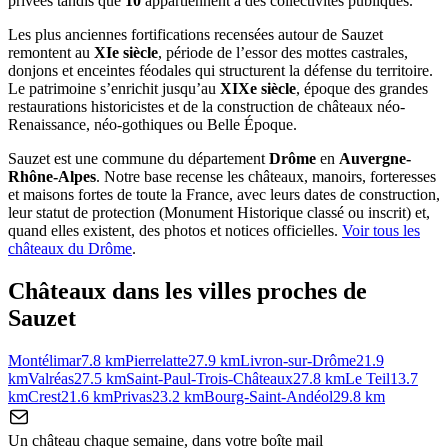
privées tandis que
10
appartiennent à des collectivités publiques.
Les plus anciennes fortifications recensées autour de Sauzet
remontent au
XIe siècle
, période de l’essor des mottes castrales,
donjons et enceintes féodales qui structurent la défense du territoire.
Le patrimoine s’enrichit jusqu’au
XIXe siècle
, époque des grandes
restaurations historicistes et de la construction de châteaux néo-
Renaissance, néo-gothiques ou Belle Époque.
Sauzet
est une commune du département
Drôme
en
Auvergne-
Rhône-Alpes
. Notre base recense les châteaux, manoirs, forteresses
et maisons fortes de toute la France, avec leurs dates de construction,
leur statut de protection (Monument Historique classé ou inscrit) et,
quand elles existent, des photos et notices officielles.
Voir tous les
châteaux du
Drôme
.
Châteaux dans les villes proches de
Sauzet
Montélimar
7.8
km
Pierrelatte
27.9
km
Livron-sur-Drôme
21.9
km
Valréas
27.5
km
Saint-Paul-Trois-Châteaux
27.8
km
Le Teil
13.7
km
Crest
21.6
km
Privas
23.2
km
Bourg-Saint-Andéol
29.8
km
Un château chaque semaine, dans votre boîte mail