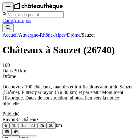
Carte
À propos
Accueil
/
Auvergne-Rhône-Alpes
/
Drôme
/
Sauzet
Châteaux à
Sauzet
(
26740
)
100
Dans 30 km
Drôme
Découvrez
100
château
x
, manoir
s
et fortifications autour de
Sauzet
(
Drôme
). Filtrez par rayon (5 à 30 km) et par statut Monument
Historique. Dates de construction, photos, lien vers la notice
officielle.
Publicité
Rayon
37
château
x
km
5
10
15
20
25
30