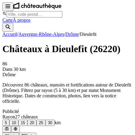
Carte
À propos
Accueil
/
Auvergne-Rhône-Alpes
/
Drôme
/
Dieulefit
Châteaux à
Dieulefit
(
26220
)
86
Dans 30 km
Drôme
Découvrez
86
château
x
, manoir
s
et fortifications autour de
Dieulefit
(
Drôme
). Filtrez par rayon (5 à 30 km) et par statut Monument
Historique. Dates de construction, photos, lien vers la notice
officielle.
Publicité
Rayon
27
château
x
km
5
10
15
20
25
30