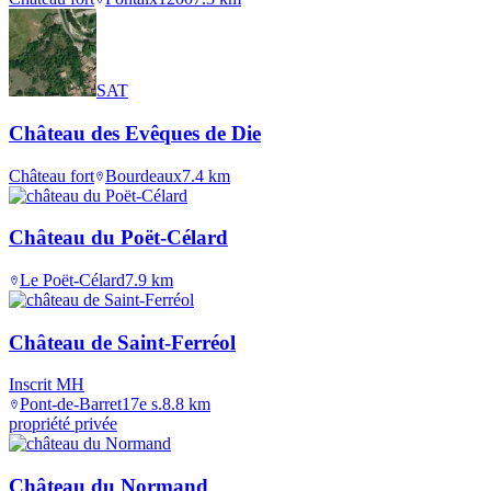
SAT
Château des Evêques de Die
Château fort
Bourdeaux
7.4
km
Château du Poët-Célard
Le Poët-Célard
7.9
km
Château de Saint-Ferréol
Inscrit MH
Pont-de-Barret
17e s.
8.8
km
propriété privée
Château du Normand