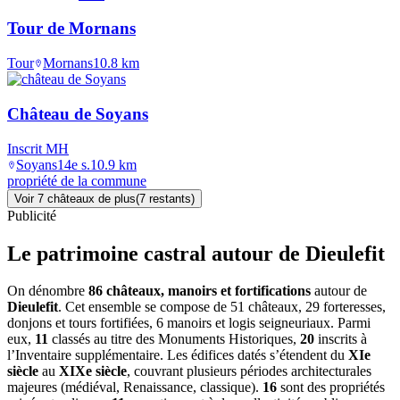
Tour de Mornans
Tour
Mornans
10.8
km
Château de Soyans
Inscrit MH
Soyans
14e s.
10.9
km
propriété de la commune
Voir
7
château
x
de plus
(
7
restant
s
)
Publicité
Le patrimoine castral autour de
Dieulefit
On dénombre
86 châteaux, manoirs et fortifications
autour de
Dieulefit
. Cet ensemble se compose de 51 châteaux, 29 forteresses,
donjons et tours fortifiées, 6 manoirs et logis seigneuriaux. Parmi
eux,
11
classés au titre des Monuments Historiques,
20
inscrits à
l’Inventaire supplémentaire. Les édifices datés s’étendent du
XIe
siècle
au
XIXe siècle
, couvrant plusieurs périodes architecturales
majeures (médiéval, Renaissance, classique).
16
sont des propriétés