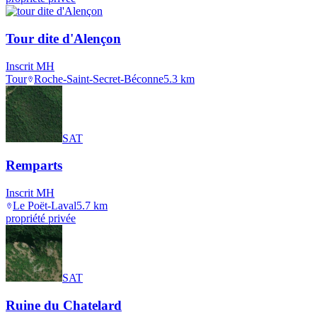
Tour dite d'Alençon
Inscrit MH
Tour
Roche-Saint-Secret-Béconne
5.3
km
SAT
Remparts
Inscrit MH
Le Poët-Laval
5.7
km
propriété privée
SAT
Ruine du Chatelard