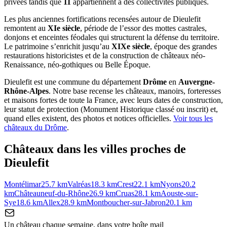
privées tandis que
11
appartiennent à des collectivités publiques.
Les plus anciennes fortifications recensées autour de Dieulefit
remontent au
XIe siècle
, période de l’essor des mottes castrales,
donjons et enceintes féodales qui structurent la défense du territoire.
Le patrimoine s’enrichit jusqu’au
XIXe siècle
, époque des grandes
restaurations historicistes et de la construction de châteaux néo-
Renaissance, néo-gothiques ou Belle Époque.
Dieulefit
est une commune du département
Drôme
en
Auvergne-
Rhône-Alpes
. Notre base recense les châteaux, manoirs, forteresses
et maisons fortes de toute la France, avec leurs dates de construction,
leur statut de protection (Monument Historique classé ou inscrit) et,
quand elles existent, des photos et notices officielles.
Voir tous les
châteaux du
Drôme
.
Châteaux dans les villes proches de
Dieulefit
Montélimar
25.7
km
Valréas
18.3
km
Crest
22.1
km
Nyons
20.2
km
Châteauneuf-du-Rhône
26.9
km
Cruas
28.1
km
Aouste-sur-
Sye
18.6
km
Allex
28.9
km
Montboucher-sur-Jabron
20.1
km
Un château chaque semaine, dans votre boîte mail