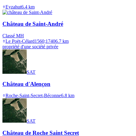
Eyzahut
6.4
km
Château de Saint-André
Classé MH
Le Poët-Célard
1560;1740
6.7
km
propriété d'une société privée
SAT
Château d'Alençon
Roche-Saint-Secret-Béconne
6.8
km
SAT
Château de Roche Saint Secret