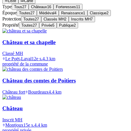
Liste
Carte
Type
Tous
27
Châteaux
16
Forteresses
11
Époque
Toutes
27
Médiéval
4
Renaissance
1
Classique
2
Protection
Toutes
27
Classés MH
2
Inscrits MH
7
Propriété
Toutes
27
Privée
5
Publique
2
Château et sa chapelle
Classé MH
Le Poët-Laval
12e s.
4.3
km
propriété de la commune
Château des comtes de Poitiers
Château fort
Bourdeaux
4.4
km
Château
Inscrit MH
Montjoux
15e s.
4.4
km
propriété privée