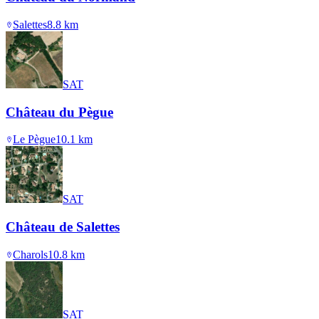
Salettes
8.8
km
SAT
Château du Pègue
Le Pègue
10.1
km
SAT
Château de Salettes
Charols
10.8
km
SAT