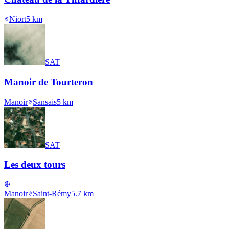
Niort
5
km
SAT
Manoir de Tourteron
Manoir
Sansais
5
km
SAT
Les deux tours
Manoir
Saint-Rémy
5.7
km