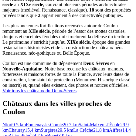
siècle
au
XIXe siècle
, couvrant plusieurs périodes architecturales
majeures (médiéval, Renaissance, classique).
18
sont des propriétés
privées tandis que
2
appartiennent à des collectivités publiques.
Les plus anciennes fortifications recensées autour de Coulon
remontent au
XIIe siècle
, période de l’essor des mottes castrales,
donjons et enceintes féodales qui structurent la défense du territoire.
Le patrimoine s’enrichit jusqu’au
XIXe siècle
, époque des grandes
restaurations historicistes et de la construction de châteaux néo-
Renaissance, néo-gothiques ou Belle Époque.
Coulon
est une commune du département
Deux-Sèvres
en
Nouvelle-Aquitaine
. Notre base recense les châteaux, manoirs,
forteresses et maisons fortes de toute la France, avec leurs dates de
construction, leur statut de protection (Monument Historique classé
ou inscrit) et, quand elles existent, des photos et notices officielles.
Voir tous les châteaux du
Deux-Sèvres
.
Châteaux dans les villes proches de
Coulon
Niort
9.5
km
Fontenay-le-Comte
20.7
km
Saint-Maixent-l'École
29.9
km
Chauray
15.4
km
Surgères
29.5
km
La Crèche
21.8
km
Aiffres
14.4
km
Aigondigné
24.7
km
Benet
3.9
km