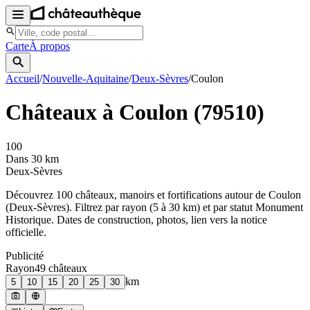
Carte
À propos
Accueil
/
Nouvelle-Aquitaine
/
Deux-Sèvres
/
Coulon
Châteaux à
Coulon
(
79510
)
100
Dans 30 km
Deux-Sèvres
Découvrez
100
château
x
, manoir
s
et fortifications autour de
Coulon
(
Deux-Sèvres
). Filtrez par rayon (5 à 30 km) et par statut Monument
Historique. Dates de construction, photos, lien vers la notice
officielle.
Publicité
Rayon
49
château
x
km
5
10
15
20
25
30