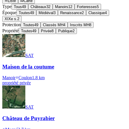
Liste
Carte
Type
Tous
49
Châteaux
32
Manoirs
12
Forteresses
5
Époque
Toutes
49
Médiéval
3
Renaissance
2
Classique
4
XIXe s.
2
Protection
Toutes
49
Classés MH
4
Inscrits MH
8
Propriété
Toutes
49
Privée
8
Publique
2
SAT
Maison de la coutume
Manoir
Coulon
1.8
km
propriété privée
SAT
Château de Puyrabier