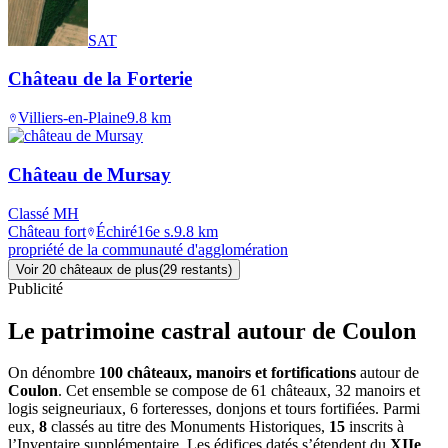
SAT
Château de la Forterie
Villiers-en-Plaine
9.8
km
Château de Mursay
Classé MH
Château fort
Échiré
16e s.
9.8
km
propriété de la communauté d'agglomération
Voir
20
château
x
de plus
(
29
restant
s
)
Publicité
Le patrimoine castral autour de
Coulon
On dénombre
100 châteaux, manoirs et fortifications
autour de
Coulon
. Cet ensemble se compose de 61 châteaux, 32 manoirs et
logis seigneuriaux, 6 forteresses, donjons et tours fortifiées. Parmi
eux,
8
classés au titre des Monuments Historiques,
15
inscrits à
l’Inventaire supplémentaire. Les édifices datés s’étendent du
XIIe