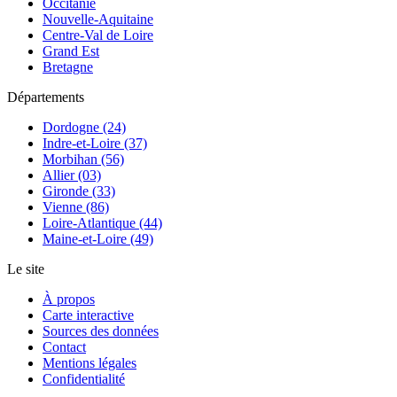
Occitanie
Nouvelle-Aquitaine
Centre-Val de Loire
Grand Est
Bretagne
Départements
Dordogne (24)
Indre-et-Loire (37)
Morbihan (56)
Allier (03)
Gironde (33)
Vienne (86)
Loire-Atlantique (44)
Maine-et-Loire (49)
Le site
À propos
Carte interactive
Sources des données
Contact
Mentions légales
Confidentialité