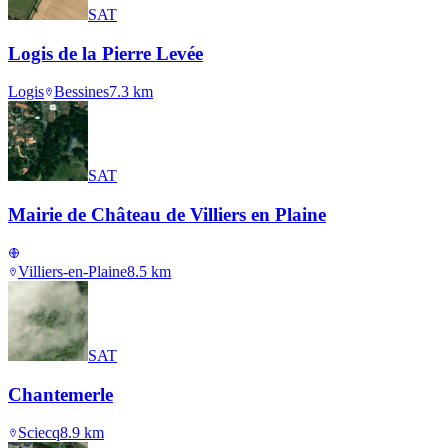
SAT
Logis de la Pierre Levée
Logis
Bessines
7.3
km
SAT
Mairie de Château de Villiers en Plaine
Villiers-en-Plaine
8.5
km
SAT
Chantemerle
Sciecq
8.9
km