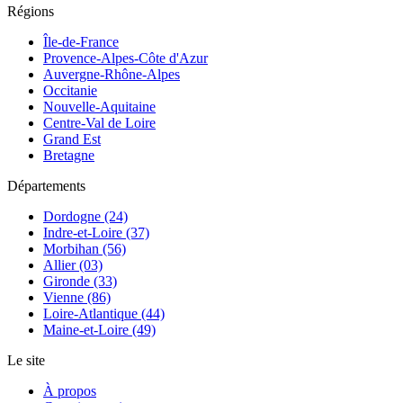
Régions
Île-de-France
Provence-Alpes-Côte d'Azur
Auvergne-Rhône-Alpes
Occitanie
Nouvelle-Aquitaine
Centre-Val de Loire
Grand Est
Bretagne
Départements
Dordogne (24)
Indre-et-Loire (37)
Morbihan (56)
Allier (03)
Gironde (33)
Vienne (86)
Loire-Atlantique (44)
Maine-et-Loire (49)
Le site
À propos