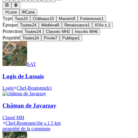
Liste
Carte
Type
Tous
24
Châteaux
15
Manoirs
8
Forteresses
1
Époque
Toutes
24
Médiéval
6
Renaissance
1
XIXe s.
1
Protection
Toutes
24
Classés MH
2
Inscrits MH
6
Propriété
Toutes
24
Privée
7
Publique
1
SAT
Logis de Lussais
Logis
Chef-Boutonne
Ici
Château de Javarzay
Classé MH
Chef-Boutonne
16e s.
1.5
km
propriété de la commune