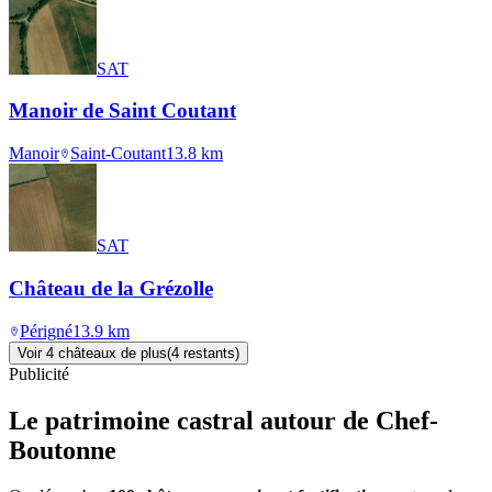
SAT
Manoir de Saint Coutant
Manoir
Saint-Coutant
13.8
km
SAT
Château de la Grézolle
Périgné
13.9
km
Voir
4
château
x
de plus
(
4
restant
s
)
Publicité
Le patrimoine castral autour de
Chef-
Boutonne