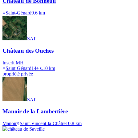
Château de Bonneuil
Saint-Génard
9.6
km
SAT
Château des Ouches
Inscrit MH
Saint-Génard
14e s.
10
km
propriété privée
SAT
Manoir de la Lambertière
Manoir
Saint-Vincent-la-Châtre
10.8
km