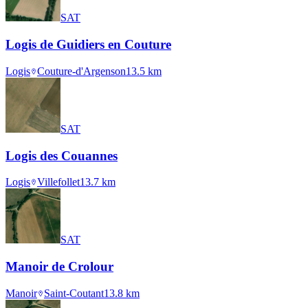
SAT
Logis de Guidiers en Couture
Logis
Couture-d'Argenson
13.5
km
SAT
Logis des Couannes
Logis
Villefollet
13.7
km
SAT
Manoir de Crolour
Manoir
Saint-Coutant
13.8
km