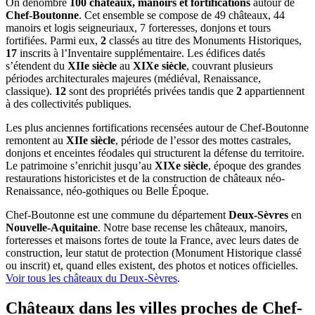
On dénombre
100 châteaux, manoirs et fortifications
autour de
Chef-Boutonne
. Cet ensemble se compose de 49 châteaux, 44
manoirs et logis seigneuriaux, 7 forteresses, donjons et tours
fortifiées. Parmi eux,
2
classés au titre des Monuments Historiques,
17
inscrits à l’Inventaire supplémentaire. Les édifices datés
s’étendent du
XIIe siècle
au
XIXe siècle
, couvrant plusieurs
périodes architecturales majeures (médiéval, Renaissance,
classique).
12
sont des propriétés privées tandis que
2
appartiennent
à des collectivités publiques.
Les plus anciennes fortifications recensées autour de Chef-Boutonne
remontent au
XIIe siècle
, période de l’essor des mottes castrales,
donjons et enceintes féodales qui structurent la défense du territoire.
Le patrimoine s’enrichit jusqu’au
XIXe siècle
, époque des grandes
restaurations historicistes et de la construction de châteaux néo-
Renaissance, néo-gothiques ou Belle Époque.
Chef-Boutonne
est une commune du département
Deux-Sèvres
en
Nouvelle-Aquitaine
. Notre base recense les châteaux, manoirs,
forteresses et maisons fortes de toute la France, avec leurs dates de
construction, leur statut de protection (Monument Historique classé
ou inscrit) et, quand elles existent, des photos et notices officielles.
Voir tous les châteaux du
Deux-Sèvres
.
Châteaux dans les villes proches de
Chef-