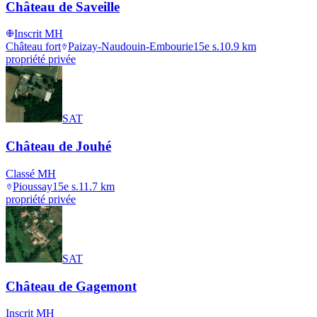
Château de Saveille
Inscrit MH
Château fort
Paizay-Naudouin-Embourie
15e s.
10.9
km
propriété privée
SAT
Château de Jouhé
Classé MH
Pioussay
15e s.
11.7
km
propriété privée
SAT
Château de Gagemont
Inscrit MH