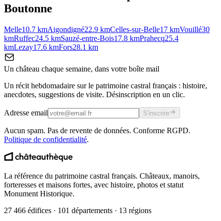
Boutonne
Melle
10.7
km
Aigondigné
22.9
km
Celles-sur-Belle
17
km
Vouillé
30
km
Ruffec
24.5
km
Sauzé-entre-Bois
17.8
km
Prahecq
25.4
km
Lezay
17.6
km
Fors
28.1
km
Un château chaque semaine, dans votre boîte mail
Un récit hebdomadaire sur le patrimoine castral français : histoire,
anecdotes, suggestions de visite. Désinscription en un clic.
Adresse email
S'inscrire
Aucun spam. Pas de revente de données. Conforme RGPD.
Politique de confidentialité
.
La référence du patrimoine castral français. Châteaux, manoirs,
forteresses et maisons fortes, avec histoire, photos et statut
Monument Historique.
27 466 édifices · 101 départements · 13 régions