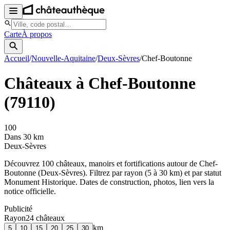
Carte
À propos
Accueil
/
Nouvelle-Aquitaine
/
Deux-Sèvres
/
Chef-Boutonne
Châteaux à
Chef-Boutonne
(
79110
)
100
Dans 30 km
Deux-Sèvres
Découvrez
100
château
x
, manoir
s
et fortifications autour de
Chef-
Boutonne
(
Deux-Sèvres
). Filtrez par rayon (5 à 30 km) et par statut
Monument Historique. Dates de construction, photos, lien vers la
notice officielle.
Publicité
Rayon
24
château
x
km
5
10
15
20
25
30