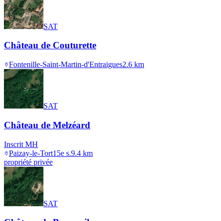
SAT
Château de Couturette
Fontenille-Saint-Martin-d'Entraigues
2.6
km
SAT
Château de Melzéard
Inscrit MH
Paizay-le-Tort
15e s.
9.4
km
propriété privée
SAT