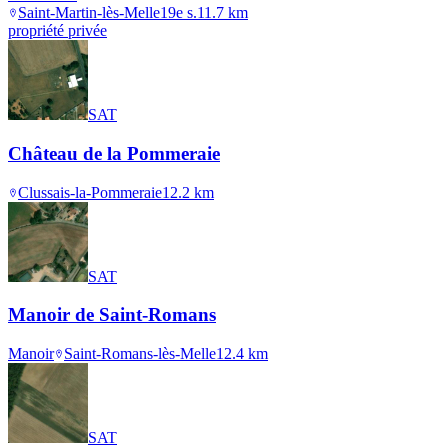
Saint-Martin-lès-Melle
19e s.
11.7
km
propriété privée
SAT
Château de la Pommeraie
Clussais-la-Pommeraie
12.2
km
SAT
Manoir de Saint-Romans
Manoir
Saint-Romans-lès-Melle
12.4
km
SAT