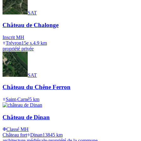
SAT
Château de Chalonge
Inscrit MH
Trévron
15e s.
4.9
km
propriété privée
SAT
Château du Chêne Ferron
Saint-Carné
5
km
Château de Dinan
Classé MH
Château fort
Dinan
1384
5
km
architecture médiévale
·
propriété de la commune