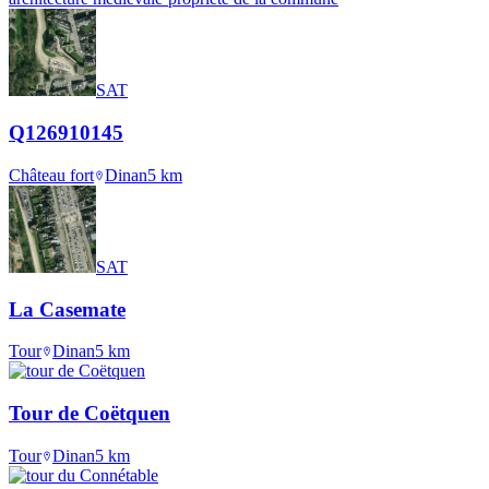
SAT
Q126910145
Château fort
Dinan
5
km
SAT
La Casemate
Tour
Dinan
5
km
Tour de Coëtquen
Tour
Dinan
5
km