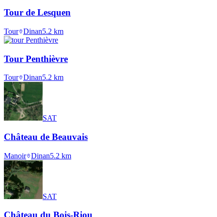
Tour de Lesquen
Tour
Dinan
5.2
km
Tour Penthièvre
Tour
Dinan
5.2
km
SAT
Château de Beauvais
Manoir
Dinan
5.2
km
SAT
Château du Bois-Riou