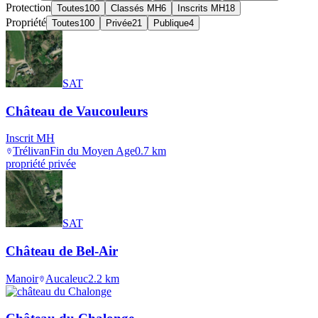
Protection
Toutes
100
Classés MH
6
Inscrits MH
18
Propriété
Toutes
100
Privée
21
Publique
4
SAT
Château de Vaucouleurs
Inscrit MH
Trélivan
Fin du Moyen Age
0.7
km
propriété privée
SAT
Château de Bel-Air
Manoir
Aucaleuc
2.2
km