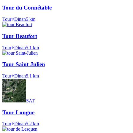
Tour du Connétable
Tour
Dinan
5
km
Tour Beaufort
Tour
Dinan
5.1
km
Tour Saint-Julien
Tour
Dinan
5.1
km
SAT
Tour Longue
Tour
Dinan
5.2
km