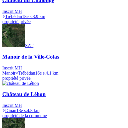
Château du Chalonge
Inscrit MH
Trébédan
18e s.
3.9
km
propriété privée
SAT
Manoir de la Ville-Colas
Inscrit MH
Manoir
Trébédan
16e s.
4.1
km
propriété privée
Château de Léhon
Inscrit MH
Dinan
13e s.
4.8
km
propriété de la commune