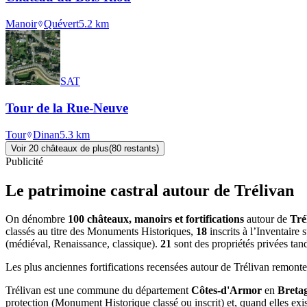
Manoir
Quévert
5.2
km
SAT
Tour de la Rue-Neuve
Tour
Dinan
5.3
km
Voir
20
château
x
de plus
(
80
restant
s
)
Publicité
Le patrimoine castral autour de
Trélivan
On dénombre
100 châteaux, manoirs et fortifications
autour de
Tré
classés au titre des Monuments Historiques,
18
inscrits à l’Inventaire
(médiéval, Renaissance, classique).
21
sont des propriétés privées tan
Les plus anciennes fortifications recensées autour de Trélivan remont
Trélivan
est une commune du département
Côtes-d'Armor
en
Breta
protection (Monument Historique classé ou inscrit) et, quand elles exist