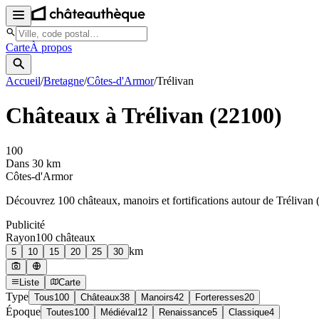
Carte
À propos
Accueil
/
Bretagne
/
Côtes-d'Armor
/
Trélivan
Châteaux à
Trélivan
(
22100
)
100
Dans 30 km
Côtes-d'Armor
Découvrez
100
château
x
, manoir
s
et fortifications autour de
Trélivan
Publicité
Rayon
100
château
x
km
5
10
15
20
25
30
Liste
Carte
Type
Tous
100
Châteaux
38
Manoirs
42
Forteresses
20
Époque
Toutes
100
Médiéval
12
Renaissance
5
Classique
4