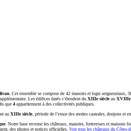
livan
. Cet ensemble se compose de 42 manoirs et logis seigneuriaux, 38 
 supplémentaire. Les édifices datés s’étendent du
XIIIe siècle
au
XVIIIe 
dis que
4
appartiennent à des collectivités publiques.
ent au
XIIIe siècle
, période de l’essor des mottes castrales, donjons et en
gne
. Notre base recense les châteaux, manoirs, forteresses et maisons for
ent, des photos et notices officielles.
Voir tous les châteaux du
Côtes-