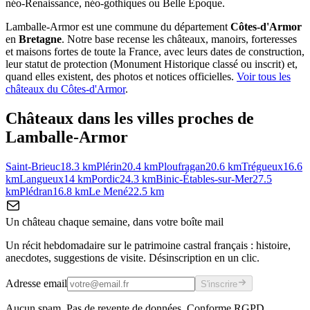
néo-Renaissance, néo-gothiques ou Belle Époque.
Lamballe-Armor
est une commune du département
Côtes-d'Armor
en
Bretagne
. Notre base recense les châteaux, manoirs, forteresses
et maisons fortes de toute la France, avec leurs dates de construction,
leur statut de protection (Monument Historique classé ou inscrit) et,
quand elles existent, des photos et notices officielles.
Voir tous les
châteaux du
Côtes-d'Armor
.
Châteaux dans les villes proches de
Lamballe-Armor
Saint-Brieuc
18.3
km
Plérin
20.4
km
Ploufragan
20.6
km
Trégueux
16.6
km
Langueux
14
km
Pordic
24.3
km
Binic-Étables-sur-Mer
27.5
km
Plédran
16.8
km
Le Mené
22.5
km
Un château chaque semaine, dans votre boîte mail
Un récit hebdomadaire sur le patrimoine castral français : histoire,
anecdotes, suggestions de visite. Désinscription en un clic.
Adresse email
S'inscrire
Aucun spam. Pas de revente de données. Conforme RGPD.