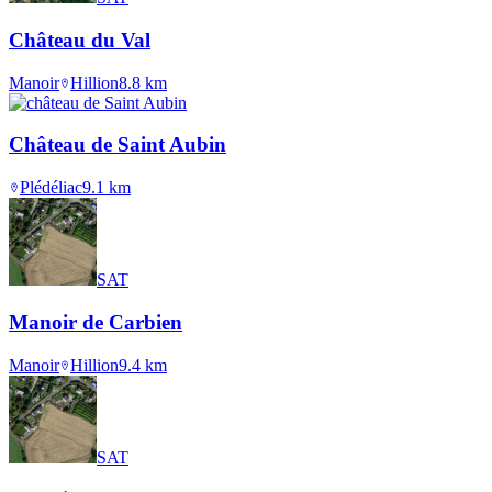
Château du Val
Manoir
Hillion
8.8
km
Château de Saint Aubin
Plédéliac
9.1
km
SAT
Manoir de Carbien
Manoir
Hillion
9.4
km
SAT