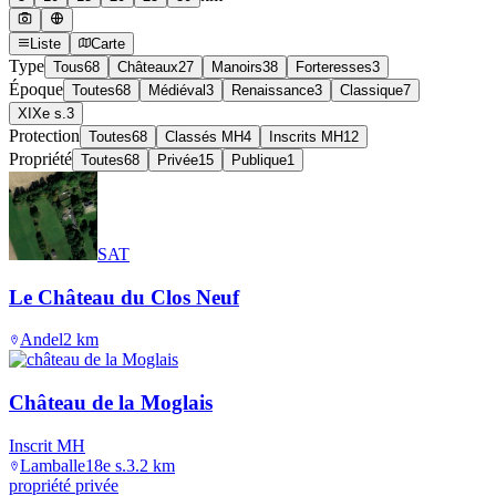
Liste
Carte
Type
Tous
68
Châteaux
27
Manoirs
38
Forteresses
3
Époque
Toutes
68
Médiéval
3
Renaissance
3
Classique
7
XIXe s.
3
Protection
Toutes
68
Classés MH
4
Inscrits MH
12
Propriété
Toutes
68
Privée
15
Publique
1
SAT
Le Château du Clos Neuf
Andel
2
km
Château de la Moglais
Inscrit MH
Lamballe
18e s.
3.2
km
propriété privée