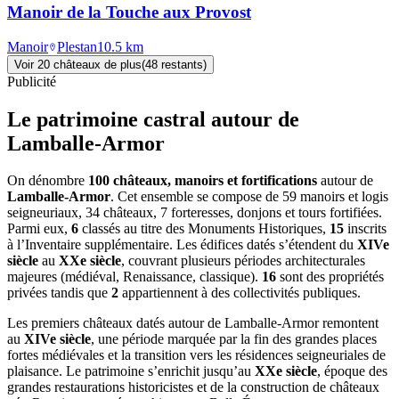
Manoir de la Touche aux Provost
Manoir
Plestan
10.5
km
Voir
20
château
x
de plus
(
48
restant
s
)
Publicité
Le patrimoine castral autour de
Lamballe-Armor
On dénombre
100 châteaux, manoirs et fortifications
autour de
Lamballe-Armor
. Cet ensemble se compose de 59 manoirs et logis
seigneuriaux, 34 châteaux, 7 forteresses, donjons et tours fortifiées.
Parmi eux,
6
classés au titre des Monuments Historiques,
15
inscrits
à l’Inventaire supplémentaire. Les édifices datés s’étendent du
XIVe
siècle
au
XXe siècle
, couvrant plusieurs périodes architecturales
majeures (médiéval, Renaissance, classique).
16
sont des propriétés
privées tandis que
2
appartiennent à des collectivités publiques.
Les premiers châteaux datés autour de Lamballe-Armor remontent
au
XIVe siècle
, une période marquée par la fin des grandes places
fortes médiévales et la transition vers les résidences seigneuriales de
plaisance. Le patrimoine s’enrichit jusqu’au
XXe siècle
, époque des
grandes restaurations historicistes et de la construction de châteaux