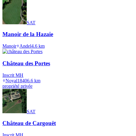
SAT
Manoir de la Hazaie
Manoir
Andel
4.6
km
Château des Portes
Inscrit MH
Noyal
1840
6.6
km
propriété privée
SAT
Château de Cargouët
Inscrit MH