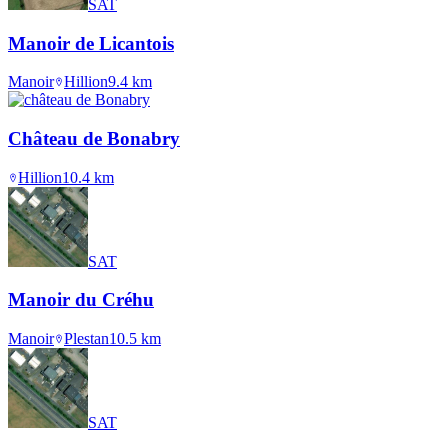
SAT
Manoir de Licantois
Manoir
Hillion
9.4
km
Château de Bonabry
Hillion
10.4
km
SAT
Manoir du Créhu
Manoir
Plestan
10.5
km
SAT