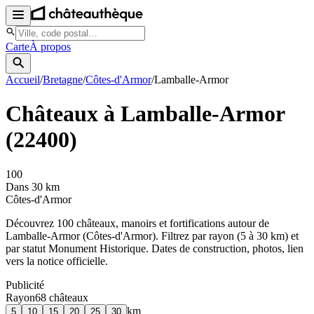
Carte
À propos
Accueil
/
Bretagne
/
Côtes-d'Armor
/
Lamballe-Armor
Châteaux à
Lamballe-Armor
(
22400
)
100
Dans 30 km
Côtes-d'Armor
Découvrez
100
château
x
, manoir
s
et fortifications autour de
Lamballe-Armor
(
Côtes-d'Armor
). Filtrez par rayon (5 à 30 km) et
par statut Monument Historique. Dates de construction, photos, lien
vers la notice officielle.
Publicité
Rayon
68
château
x
km
5
10
15
20
25
30