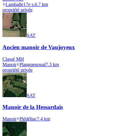
Lamballe
17e s.
6.7
km
propriété privée
SAT
Ancien manoir de Vaujoyeux
Classé MH
Manoir
Planguenoual
7.3
km
propriété privée
SAT
Manoir de la Hessardais
Manoir
Plédéliac
7.4
km