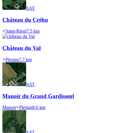
SAT
Château du Créhu
Saint-Rieul
7.5
km
Château du Val
Plestan
7.7
km
SAT
Manoir du Grand Gardisseul
Manoir
Plestan
8.6
km
SAT