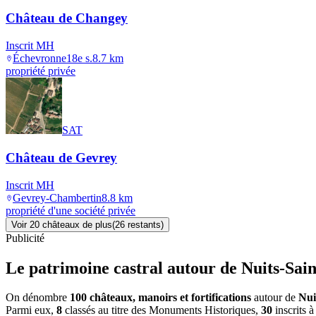
Château de Changey
Inscrit MH
Échevronne
18e s.
8.7
km
propriété privée
SAT
Château de Gevrey
Inscrit MH
Gevrey-Chambertin
8.8
km
propriété d'une société privée
Voir
20
château
x
de plus
(
26
restant
s
)
Publicité
Le patrimoine castral autour de
Nuits-Sai
On dénombre
100 châteaux, manoirs et fortifications
autour de
Nui
Parmi eux,
8
classés au titre des Monuments Historiques,
30
inscrits à