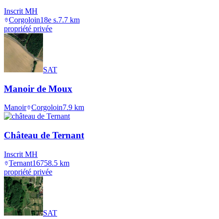
Inscrit MH
Corgoloin
18e s.
7.7
km
propriété privée
SAT
Manoir de Moux
Manoir
Corgoloin
7.9
km
Château de Ternant
Inscrit MH
Ternant
1675
8.5
km
propriété privée
SAT