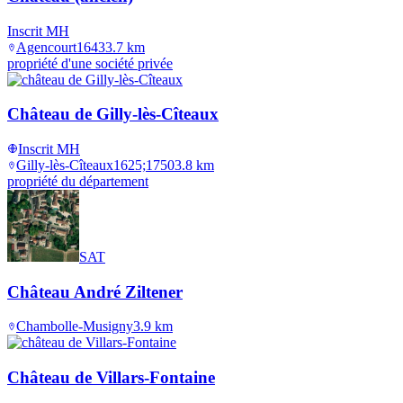
Inscrit MH
Agencourt
1643
3.7
km
propriété d'une société privée
Château de Gilly-lès-Cîteaux
Inscrit MH
Gilly-lès-Cîteaux
1625;1750
3.8
km
propriété du département
SAT
Château André Ziltener
Chambolle-Musigny
3.9
km
Château de Villars-Fontaine