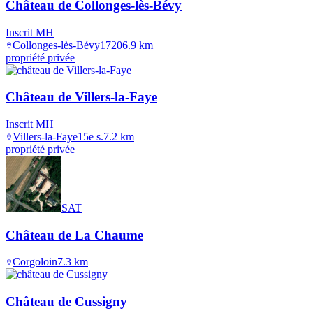
Château de Collonges-lès-Bévy
Inscrit MH
Collonges-lès-Bévy
1720
6.9
km
propriété privée
Château de Villers-la-Faye
Inscrit MH
Villers-la-Faye
15e s.
7.2
km
propriété privée
SAT
Château de La Chaume
Corgoloin
7.3
km
Château de Cussigny