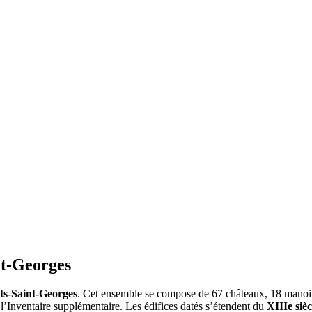
nt-Georges
ts-Saint-Georges
. Cet ensemble se compose de 67 châteaux, 18 manoirs e
 l’Inventaire supplémentaire. Les édifices datés s’étendent du
XIIIe sièc