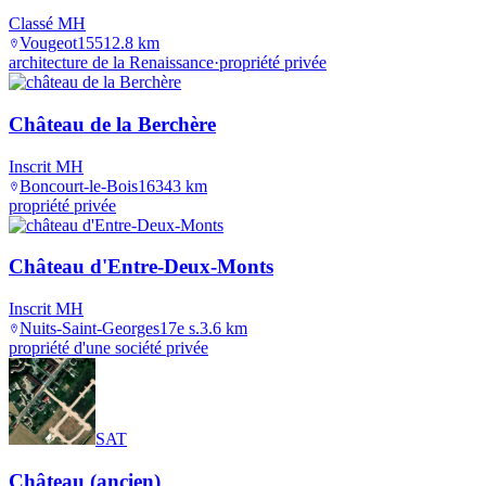
Classé MH
Vougeot
1551
2.8
km
architecture de la Renaissance
·
propriété privée
Château de la Berchère
Inscrit MH
Boncourt-le-Bois
1634
3
km
propriété privée
Château d'Entre-Deux-Monts
Inscrit MH
Nuits-Saint-Georges
17e s.
3.6
km
propriété d'une société privée
SAT
Château (ancien)