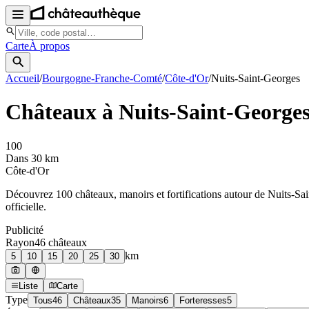
Carte
À propos
Accueil
/
Bourgogne-Franche-Comté
/
Côte-d'Or
/
Nuits-Saint-Georges
Châteaux à
Nuits-Saint-George
100
Dans 30 km
Côte-d'Or
Découvrez
100
château
x
, manoir
s
et fortifications autour de
Nuits-Sa
officielle.
Publicité
Rayon
46
château
x
km
5
10
15
20
25
30
Liste
Carte
Type
Tous
46
Châteaux
35
Manoirs
6
Forteresses
5