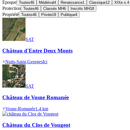
Époque
Toutes
46
Médiéval
4
Renaissance
1
Classique
12
XIXe s.
4
Protection
Toutes
46
Classés MH
6
Inscrits MH
18
Propriété
Toutes
46
Privée
19
Publique
4
SAT
Château d'Entre Deux Monts
Nuits-Saint-Georges
Ici
SAT
Château de Vosne Romanée
Vosne-Romanée
1.4
km
Château du Clos de Vougeot