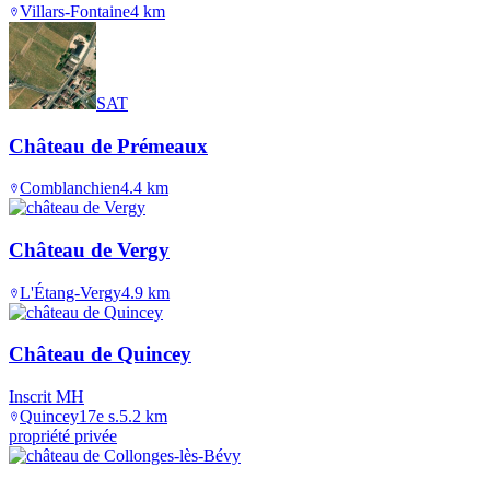
Villars-Fontaine
4
km
SAT
Château de Prémeaux
Comblanchien
4.4
km
Château de Vergy
L'Étang-Vergy
4.9
km
Château de Quincey
Inscrit MH
Quincey
17e s.
5.2
km
propriété privée