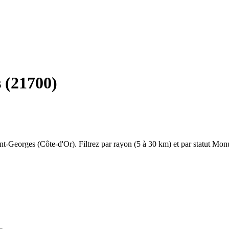
s
(
21700
)
int-Georges
(
Côte-d'Or
). Filtrez par rayon (5 à 30 km) et par statut Mo