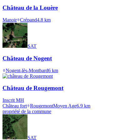
Château de la Louère
Manoir
Crépand
4.8
km
SAT
Château de Nogent
Nogent-lès-Montbard
6
km
Château de Rougemont
Inscrit MH
Château fort
Rougemont
Moyen Age
6.9
km
propriété de la commune
SAT