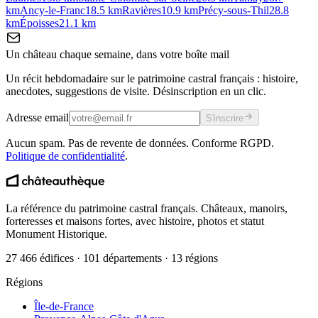
km
Ancy-le-Franc
18.5
km
Ravières
10.9
km
Précy-sous-Thil
28.8
km
Époisses
21.1
km
Un château chaque semaine, dans votre boîte mail
Un récit hebdomadaire sur le patrimoine castral français : histoire,
anecdotes, suggestions de visite. Désinscription en un clic.
Adresse email
S'inscrire
Aucun spam. Pas de revente de données. Conforme RGPD.
Politique de confidentialité
.
La référence du patrimoine castral français. Châteaux, manoirs,
forteresses et maisons fortes, avec histoire, photos et statut
Monument Historique.
27 466 édifices · 101 départements · 13 régions
Régions
Île-de-France