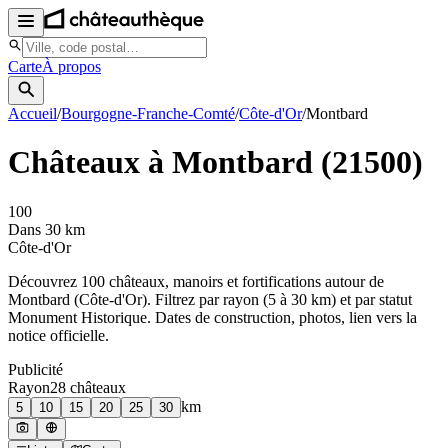
Carte
À propos
Accueil
/
Bourgogne-Franche-Comté
/
Côte-d'Or
/
Montbard
Châteaux à
Montbard
(
21500
)
100
Dans 30 km
Côte-d'Or
Découvrez
100
château
x
, manoir
s
et fortifications autour de
Montbard
(
Côte-d'Or
). Filtrez par rayon (5 à 30 km) et par statut
Monument Historique. Dates de construction, photos, lien vers la
notice officielle.
Publicité
Rayon
28
château
x
km
5
10
15
20
25
30