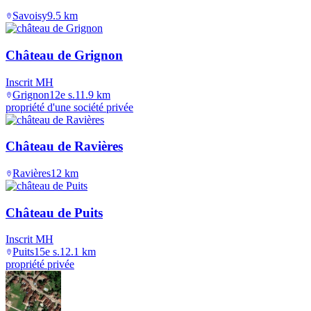
Savoisy
9.5
km
Château de Grignon
Inscrit MH
Grignon
12e s.
11.9
km
propriété d'une société privée
Château de Ravières
Ravières
12
km
Château de Puits
Inscrit MH
Puits
15e s.
12.1
km
propriété privée