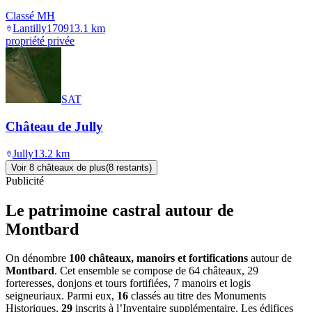
Classé MH
Lantilly
1709
13.1
km
propriété privée
SAT
Château de Jully
Jully
13.2
km
Voir
8
château
x
de plus
(
8
restant
s
)
Publicité
Le patrimoine castral autour de
Montbard
On dénombre
100 châteaux, manoirs et fortifications
autour de
Montbard
. Cet ensemble se compose de 64 châteaux, 29
forteresses, donjons et tours fortifiées, 7 manoirs et logis
seigneuriaux. Parmi eux,
16
classés au titre des Monuments
Historiques,
29
inscrits à l’Inventaire supplémentaire. Les édifices