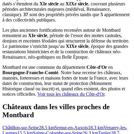
datés s’étendent du
XIe siècle
au
XIXe siècle
, couvrant plusieurs
périodes architecturales majeures (médiéval, Renaissance,
classique).
37
sont des propriétés privées tandis que
5
appartiennent
à des collectivités publiques.
Les plus anciennes fortifications recensées autour de Montbard
remontent au
XIe siècle
, période de l’essor des mottes castrales,
donjons et enceintes féodales qui structurent la défense du territoire.
Le patrimoine s’enrichit jusqu’au
XIXe siècle
, époque des grandes
restaurations historicistes et de la construction de châteaux néo-
Renaissance, néo-gothiques ou Belle Époque.
Montbard
est une commune du département
Côte-d'Or
en
Bourgogne-Franche-Comté
. Notre base recense les châteaux,
manoirs, forteresses et maisons fortes de toute la France, avec leurs
dates de construction, leur statut de protection (Monument
Historique classé ou inscrit) et, quand elles existent, des photos et
notices officielles.
Voir tous les châteaux du
Côte-d'Or
.
Châteaux dans les villes proches de
Montbard
Châtillon-sur-Seine
28.5
km
Semur-en-Auxois
18.3
km
Venarey-les-
Laumes
15.5
km
Sainte-Colombe-sur-Seine
26.3
km
Tanlay
28.7