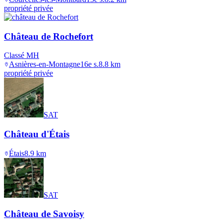
propriété privée
Château de Rochefort
Classé MH
Asnières-en-Montagne
16e s.
8.8
km
propriété privée
SAT
Château d'Étais
Étais
8.9
km
SAT
Château de Savoisy