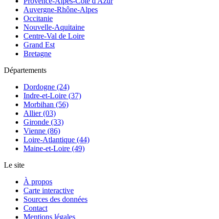
Provence-Alpes-Côte d'Azur
Auvergne-Rhône-Alpes
Occitanie
Nouvelle-Aquitaine
Centre-Val de Loire
Grand Est
Bretagne
Départements
Dordogne (24)
Indre-et-Loire (37)
Morbihan (56)
Allier (03)
Gironde (33)
Vienne (86)
Loire-Atlantique (44)
Maine-et-Loire (49)
Le site
À propos
Carte interactive
Sources des données
Contact
Mentions légales