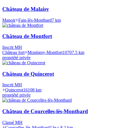
Château de Malaisy
Manoir
Fain-lès-Montbard
7
km
Château de Montfort
Inscrit MH
Château fort
Montigny-Montfort
1070
7.5
km
propriété privée
Château de Quincerot
Inscrit MH
Quincerot
1610
8
km
propriété privée
Château de Courcelles-lès-Montbard
Classé MH
Courcelles-lès-Montbard
13e s.
8.2
km