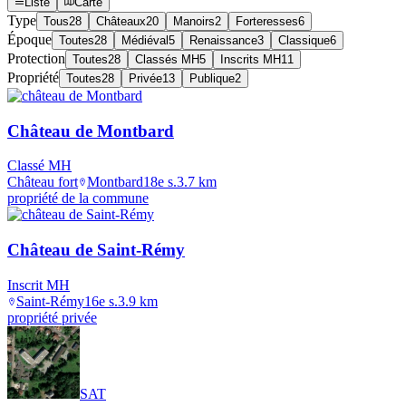
Liste
Carte
Type
Tous
28
Châteaux
20
Manoirs
2
Forteresses
6
Époque
Toutes
28
Médiéval
5
Renaissance
3
Classique
6
Protection
Toutes
28
Classés MH
5
Inscrits MH
11
Propriété
Toutes
28
Privée
13
Publique
2
Château de Montbard
Classé MH
Château fort
Montbard
18e s.
3.7
km
propriété de la commune
Château de Saint-Rémy
Inscrit MH
Saint-Rémy
16e s.
3.9
km
propriété privée
SAT