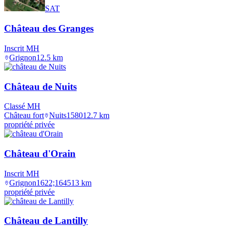
SAT
Château des Granges
Inscrit MH
Grignon
12.5
km
Château de Nuits
Classé MH
Château fort
Nuits
1580
12.7
km
propriété privée
Château d'Orain
Inscrit MH
Grignon
1622;1645
13
km
propriété privée
Château de Lantilly