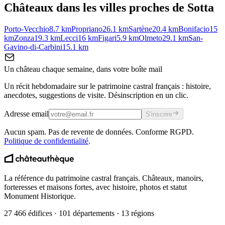
Châteaux dans les villes proches de
Sotta
Porto-Vecchio
8.7
km
Propriano
26.1
km
Sartène
20.4
km
Bonifacio
15
km
Zonza
19.3
km
Lecci
16
km
Figari
5.9
km
Olmeto
29.1
km
San-
Gavino-di-Carbini
15.1
km
Un château chaque semaine, dans votre boîte mail
Un récit hebdomadaire sur le patrimoine castral français : histoire,
anecdotes, suggestions de visite. Désinscription en un clic.
Adresse email
S'inscrire
Aucun spam. Pas de revente de données. Conforme RGPD.
Politique de confidentialité
.
La référence du patrimoine castral français. Châteaux, manoirs,
forteresses et maisons fortes, avec histoire, photos et statut
Monument Historique.
27 466 édifices · 101 départements · 13 régions