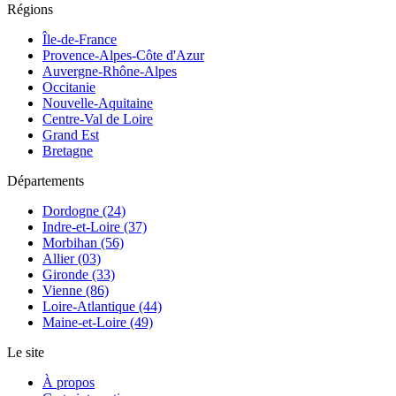
Régions
Île-de-France
Provence-Alpes-Côte d'Azur
Auvergne-Rhône-Alpes
Occitanie
Nouvelle-Aquitaine
Centre-Val de Loire
Grand Est
Bretagne
Départements
Dordogne (24)
Indre-et-Loire (37)
Morbihan (56)
Allier (03)
Gironde (33)
Vienne (86)
Loire-Atlantique (44)
Maine-et-Loire (49)
Le site
À propos