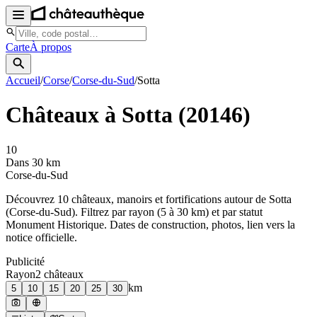
Carte
À propos
Accueil
/
Corse
/
Corse-du-Sud
/
Sotta
Châteaux à
Sotta
(
20146
)
10
Dans 30 km
Corse-du-Sud
Découvrez
10
château
x
, manoir
s
et fortifications autour de
Sotta
(
Corse-du-Sud
). Filtrez par rayon (5 à 30 km) et par statut
Monument Historique. Dates de construction, photos, lien vers la
notice officielle.
Publicité
Rayon
2
château
x
km
5
10
15
20
25
30