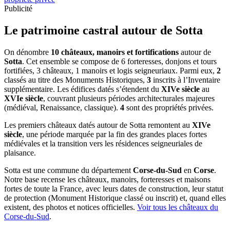
Publicité
Le patrimoine castral autour de
Sotta
On dénombre
10 châteaux, manoirs et fortifications
autour de
Sotta
. Cet ensemble se compose de 6 forteresses, donjons et tours
fortifiées, 3 châteaux, 1 manoirs et logis seigneuriaux. Parmi eux,
2
classés au titre des Monuments Historiques,
3
inscrits à l’Inventaire
supplémentaire. Les édifices datés s’étendent du
XIVe siècle
au
XVIe siècle
, couvrant plusieurs périodes architecturales majeures
(médiéval, Renaissance, classique).
4
sont des propriétés privées.
Les premiers châteaux datés autour de Sotta remontent au
XIVe
siècle
, une période marquée par la fin des grandes places fortes
médiévales et la transition vers les résidences seigneuriales de
plaisance.
Sotta
est une commune du département
Corse-du-Sud
en
Corse
.
Notre base recense les châteaux, manoirs, forteresses et maisons
fortes de toute la France, avec leurs dates de construction, leur statut
de protection (Monument Historique classé ou inscrit) et, quand elles
existent, des photos et notices officielles.
Voir tous les châteaux du
Corse-du-Sud
.