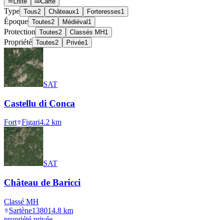
Liste
Carte
Type
Tous
2
Châteaux
1
Forteresses
1
Époque
Toutes
2
Médiéval
1
Protection
Toutes
2
Classés MH
1
Propriété
Toutes
2
Privée
1
SAT
Castellu di Conca
Fort
Figari
4.2
km
SAT
Château de Baricci
Classé MH
Sartène
1380
14.8
km
propriété privée