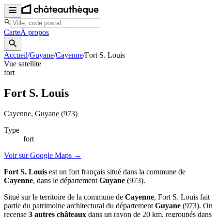
Carte
À propos
Accueil
/
Guyane
/
Cayenne
/
Fort S. Louis
Vue satellite
fort
Fort S. Louis
Cayenne
, Guyane
(973)
Type
fort
Voir sur Google Maps →
Fort S. Louis
est un fort français situé dans la commune de
Cayenne
, dans le département
Guyane
(973).
Situé sur le territoire de la commune de
Cayenne
, Fort S. Louis fait
partie du patrimoine architectural du département
Guyane
(973). On
recense
3 autres châteaux
dans un rayon de 20 km, regroupés dans