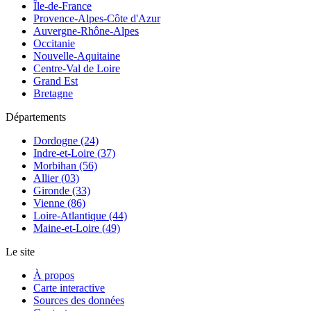
Île-de-France
Provence-Alpes-Côte d'Azur
Auvergne-Rhône-Alpes
Occitanie
Nouvelle-Aquitaine
Centre-Val de Loire
Grand Est
Bretagne
Départements
Dordogne (24)
Indre-et-Loire (37)
Morbihan (56)
Allier (03)
Gironde (33)
Vienne (86)
Loire-Atlantique (44)
Maine-et-Loire (49)
Le site
À propos
Carte interactive
Sources des données