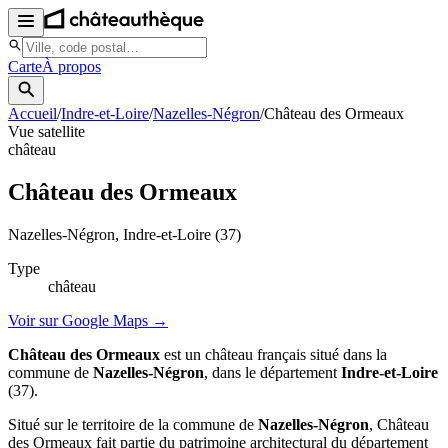
Carte
À propos
Accueil
/
Indre-et-Loire
/
Nazelles-Négron
/
Château des Ormeaux
Vue satellite
château
Château des Ormeaux
Nazelles-Négron
, Indre-et-Loire
(37)
Type
château
Voir sur Google Maps →
Château des Ormeaux
est un château français situé dans la
commune de
Nazelles-Négron
, dans le département
Indre-et-Loire
(37).
Situé sur le territoire de la commune de
Nazelles-Négron
, Château
des Ormeaux fait partie du patrimoine architectural du département