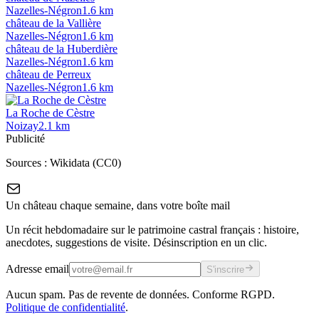
Nazelles-Négron
1.6
km
château de la Vallière
Nazelles-Négron
1.6
km
château de la Huberdière
Nazelles-Négron
1.6
km
château de Perreux
Nazelles-Négron
1.6
km
La Roche de Cèstre
Noizay
2.1
km
Publicité
Sources :
Wikidata (CC0)
Un château chaque semaine, dans votre boîte mail
Un récit hebdomadaire sur le patrimoine castral français : histoire,
anecdotes, suggestions de visite. Désinscription en un clic.
Adresse email
S'inscrire
Aucun spam. Pas de revente de données. Conforme RGPD.
Politique de confidentialité
.