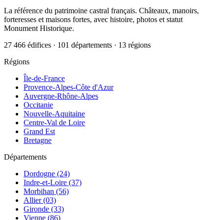
La référence du patrimoine castral français. Châteaux, manoirs,
forteresses et maisons fortes, avec histoire, photos et statut
Monument Historique.
27 466 édifices · 101 départements · 13 régions
Régions
Île-de-France
Provence-Alpes-Côte d'Azur
Auvergne-Rhône-Alpes
Occitanie
Nouvelle-Aquitaine
Centre-Val de Loire
Grand Est
Bretagne
Départements
Dordogne (24)
Indre-et-Loire (37)
Morbihan (56)
Allier (03)
Gironde (33)
Vienne (86)