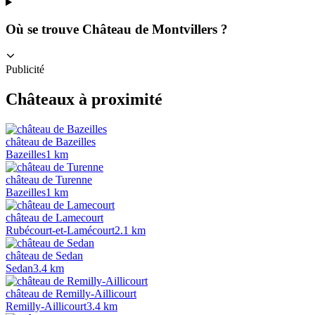
Où se trouve Château de Montvillers ?
Publicité
Châteaux à proximité
château de Bazeilles
Bazeilles
1
km
château de Turenne
Bazeilles
1
km
château de Lamecourt
Rubécourt-et-Lamécourt
2.1
km
château de Sedan
Sedan
3.4
km
château de Remilly-Aillicourt
Remilly-Aillicourt
3.4
km