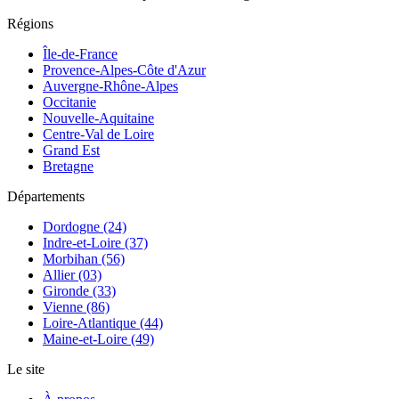
Régions
Île-de-France
Provence-Alpes-Côte d'Azur
Auvergne-Rhône-Alpes
Occitanie
Nouvelle-Aquitaine
Centre-Val de Loire
Grand Est
Bretagne
Départements
Dordogne (24)
Indre-et-Loire (37)
Morbihan (56)
Allier (03)
Gironde (33)
Vienne (86)
Loire-Atlantique (44)
Maine-et-Loire (49)
Le site