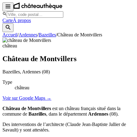
Carte
À propos
Accueil
/
Ardennes
/
Bazeilles
/
Château de Montvillers
château
Château de Montvillers
Bazeilles
, Ardennes
(08)
Type
château
Voir sur Google Maps →
Château de Montvillers
est un château français situé dans la
commune de
Bazeilles
, dans le département
Ardennes
(08).
Des interventions de l’architecte (Claude Jean-Baptiste Jallier de
Savault) y sont attestées.