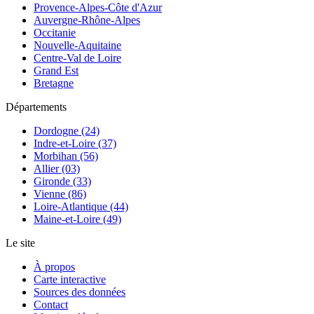
Provence-Alpes-Côte d'Azur
Auvergne-Rhône-Alpes
Occitanie
Nouvelle-Aquitaine
Centre-Val de Loire
Grand Est
Bretagne
Départements
Dordogne (24)
Indre-et-Loire (37)
Morbihan (56)
Allier (03)
Gironde (33)
Vienne (86)
Loire-Atlantique (44)
Maine-et-Loire (49)
Le site
À propos
Carte interactive
Sources des données
Contact