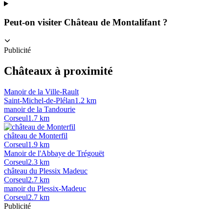
Peut-on visiter Château de Montalifant ?
Publicité
Châteaux à proximité
Manoir de la Ville-Rault
Saint-Michel-de-Plélan
1.2
km
manoir de la Tandourie
Corseul
1.7
km
château de Monterfil
Corseul
1.9
km
Manoir de l'Abbaye de Trégouët
Corseul
2.3
km
château du Plessix Madeuc
Corseul
2.7
km
manoir du Plessix-Madeuc
Corseul
2.7
km
Publicité