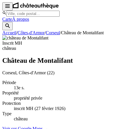
Carte
À propos
Accueil
/
Côtes-d'Armor
/
Corseul
/
Château de Montalifant
Inscrit MH
château
Château de Montalifant
Corseul
, Côtes-d'Armor
(22)
Période
13e s.
Propriété
propriété privée
Protection
inscrit MH (27 février 1926)
Type
château
Voir sur Google Maps →