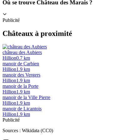
Où se trouve Château des Marais ?
Publicité
Châteaux à proximité
château des Aubiers
Hillion
0.7
km
manoir de Carbien
Hillion
1.9
km
manoir des Vergers
Hillion
1.9
km
manoir de la Porte
Hillion
1.9
km
manoir de la Ville Pierre
Hillion
1.9
km
manoir de Licantois
Hillion
1.9
km
Publicité
Sources :
Wikidata (CC0)