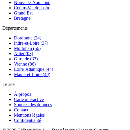
Nouvelle-Aquitaine
Centre-Val de Loire
Grand Est
Bretagne
Départements
Dordogne (24)
Indre-et-Loire (37)
Morbihan (56)
Allier (03)
Gironde (33)
Vienne (86)
Loire-Atlantique (44)
Maine-et-Loire (49)
Le site
À propos
Carte interactive
Sources des données
Contact
Mentions légales
Confidentialité