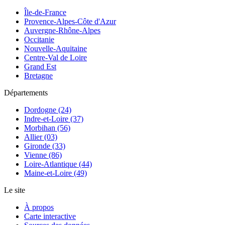
Île-de-France
Provence-Alpes-Côte d'Azur
Auvergne-Rhône-Alpes
Occitanie
Nouvelle-Aquitaine
Centre-Val de Loire
Grand Est
Bretagne
Départements
Dordogne (24)
Indre-et-Loire (37)
Morbihan (56)
Allier (03)
Gironde (33)
Vienne (86)
Loire-Atlantique (44)
Maine-et-Loire (49)
Le site
À propos
Carte interactive