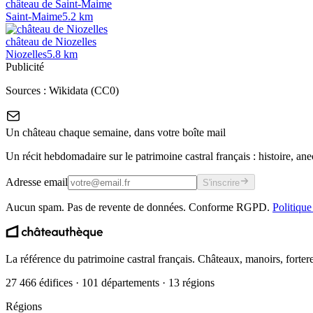
château de Saint-Maime
Saint-Maime
5.2
km
château de Niozelles
Niozelles
5.8
km
Publicité
Sources :
Wikidata (CC0)
Un château chaque semaine, dans votre boîte mail
Un récit hebdomadaire sur le patrimoine castral français : histoire, ane
Adresse email
S'inscrire
Aucun spam. Pas de revente de données. Conforme RGPD.
Politique
La référence du patrimoine castral français. Châteaux, manoirs, forter
27 466 édifices · 101 départements · 13 régions
Régions