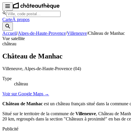
Carte
À propos
Accueil
/
Alpes-de-Haute-Provence
/
Villeneuve
/
Château de Manhac
Vue satellite
château
Château de Manhac
Villeneuve
, Alpes-de-Haute-Provence
(04)
Type
château
Voir sur Google Maps →
Château de Manhac
est un château français situé dans la commune
Situé sur le territoire de la commune de
Villeneuve
, Château de Manha
20 km, regroupés dans la section "Châteaux à proximité" en bas de ce
Publicité