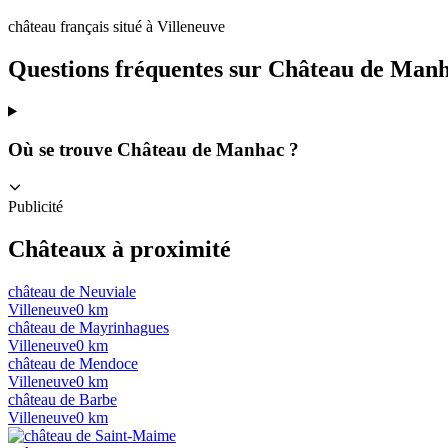
château français situé à Villeneuve
Questions fréquentes sur
Château de Man
Où se trouve Château de Manhac ?
Publicité
Châteaux à proximité
château de Neuviale
Villeneuve
0
km
château de Mayrinhagues
Villeneuve
0
km
château de Mendoce
Villeneuve
0
km
château de Barbe
Villeneuve
0
km