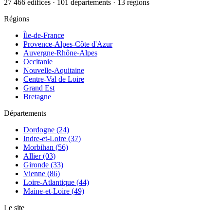
27 466 édifices · 101 départements · 13 régions
Régions
Île-de-France
Provence-Alpes-Côte d'Azur
Auvergne-Rhône-Alpes
Occitanie
Nouvelle-Aquitaine
Centre-Val de Loire
Grand Est
Bretagne
Départements
Dordogne (24)
Indre-et-Loire (37)
Morbihan (56)
Allier (03)
Gironde (33)
Vienne (86)
Loire-Atlantique (44)
Maine-et-Loire (49)
Le site