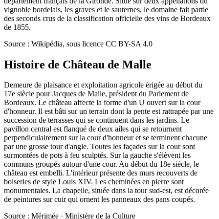
département français de la Gironde. Situé sur deux appellations du
vignoble bordelais, les graves et le sauternes, le domaine fait partie
des seconds crus de la classification officielle des vins de Bordeaux
de 1855.
Source : Wikipédia, sous licence CC BY-SA 4.0
Histoire de
Château de Malle
Demeure de plaisance et exploitation agricole érigée au début du
17e siècle pour Jacques de Malle, président du Parlement de
Bordeaux. Le château affecte la forme d'un U ouvert sur la cour
d'honneur. Il est bâti sur un terrain dont la pente est rattrapée par une
succession de terrasses qui se continuent dans les jardins. Le
pavillon central est flanqué de deux ailes qui se retournent
perpendiculairement sur la cour d'honneur et se terminent chacune
par une grosse tour d'angle. Toutes les façades sur la cour sont
surmontées de pots à feu sculptés. Sur la gauche s'élèvent les
communs groupés autour d'une cour. Au début du 18e siècle, le
château est embelli. L'intérieur présente des murs recouverts de
boiseries de style Louis XIV. Les cheminées en pierre sont
monumentales. La chapelle, située dans la tour sud-est, est décorée
de peintures sur cuir qui ornent les panneaux des pans coupés.
Source : Mérimée · Ministère de la Culture