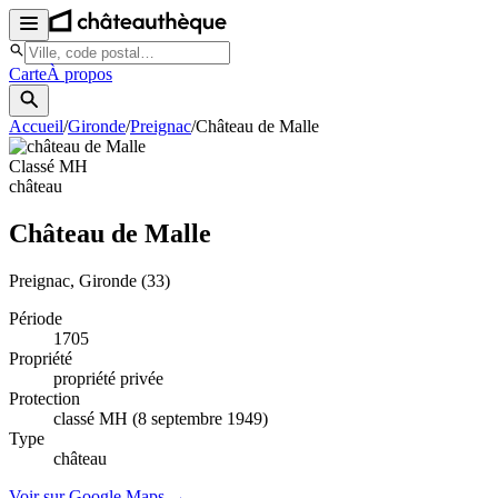
Carte
À propos
Accueil
/
Gironde
/
Preignac
/
Château de Malle
Classé MH
château
Château de Malle
Preignac
, Gironde
(33)
Période
1705
Propriété
propriété privée
Protection
classé MH (8 septembre 1949)
Type
château
Voir sur Google Maps →