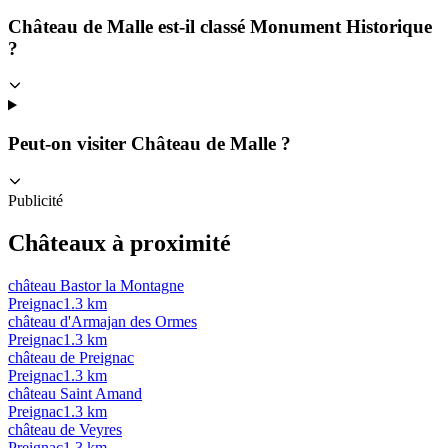
Château de Malle est-il classé Monument Historique
?
Peut-on visiter Château de Malle ?
Publicité
Châteaux à proximité
château Bastor la Montagne
Preignac
1.3
km
château d'Armajan des Ormes
Preignac
1.3
km
château de Preignac
Preignac
1.3
km
château Saint Amand
Preignac
1.3
km
château de Veyres
Preignac
1.3
km